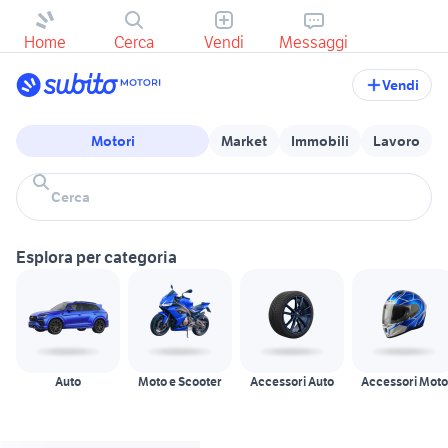
Home
Cerca
Vendi
Messaggi
Vendi
Motori
Market
Immobili
Lavoro
Esplora per categoria
Auto
Moto e Scooter
Accessori Auto
Accessori Moto