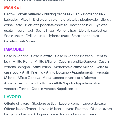
MARKET
Gatto
-
Golden retriever
-
Bulldog francese
-
Cani
-
Border collie
-
Labrador
-
Pitbull
-
Bici pieghevole
-
Bici elettrica pieghevole
-
Bici da
corsa usate
-
Bicicletta pedalata assistita
-
Accessori bici
-
Cyclette
usata
-
Ikea armadi
-
Scaffali ikea
-
Poltrona frau
-
Libreria scolastica
-
Sedie usate
-
Cellulari usati
-
Iphone usati
-
Smartphone usati
-
Cellulari usati Milano
IMMOBILI
Case in vendita
-
Case in affitto
-
Case in vendita Bolzano
-
Rent to
buy
-
Affitto Roma
-
Affitto Milano
-
Case in vendita Genova
-
Case in
vendita Bologna
-
Affitti Torino
-
Monolocale affitto Milano
-
Vendita
case Lodi
-
Affitti Palermo
-
Affitto Bolzano
-
Appartamenti in vendita
Milano
-
Affitto Genova
-
Appartamenti in vendita a Palermo
-
Appartamenti in vendita Roma
-
Affitti Napoli
-
Appartamenti in
vendita a Torino
-
Case in vendita Napoli centro
LAVORO
Offerte di lavoro
-
Stagione estiva
-
Lavoro Roma
-
Lavoro da casa
-
Offerte lavoro Torino
-
Lavoro Milano
-
Lavoro Palermo
-
Offerte lavoro
Bergamo
-
Lavoro Bologna
-
Lavoro Napoli
-
Lavoro online
-