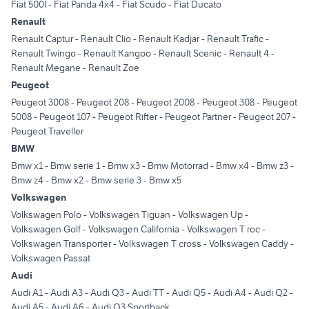
Fiat 500l
-
Fiat Panda 4x4
-
Fiat Scudo
-
Fiat Ducato
Renault
Renault Captur
-
Renault Clio
-
Renault Kadjar
-
Renault Trafic
-
Renault Twingo
-
Renault Kangoo
-
Renault Scenic
-
Renault 4
-
Renault Megane
-
Renault Zoe
Peugeot
Peugeot 3008
-
Peugeot 208
-
Peugeot 2008
-
Peugeot 308
-
Peugeot
5008
-
Peugeot 107
-
Peugeot Rifter
-
Peugeot Partner
-
Peugeot 207
-
Peugeot Traveller
BMW
Bmw x1
-
Bmw serie 1
-
Bmw x3
-
Bmw Motorrad
-
Bmw x4
-
Bmw z3
-
Bmw z4
-
Bmw x2
-
Bmw serie 3
-
Bmw x5
Volkswagen
Volkswagen Polo
-
Volkswagen Tiguan
-
Volkswagen Up
-
Volkswagen Golf
-
Volkswagen California
-
Volkswagen T roc
-
Volkswagen Transporter
-
Volkswagen T cross
-
Volkswagen Caddy
-
Volkswagen Passat
Audi
Audi A1
-
Audi A3
-
Audi Q3
-
Audi TT
-
Audi Q5
-
Audi A4
-
Audi Q2
-
Audi A5
-
Audi A6
-
Audi Q3 Sportback