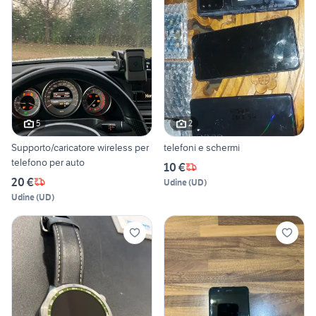
5
2
Supporto/caricatore wireless per
telefoni e schermi
telefono per auto
10 €
20 €
Udine
(
UD
)
Udine
(
UD
)