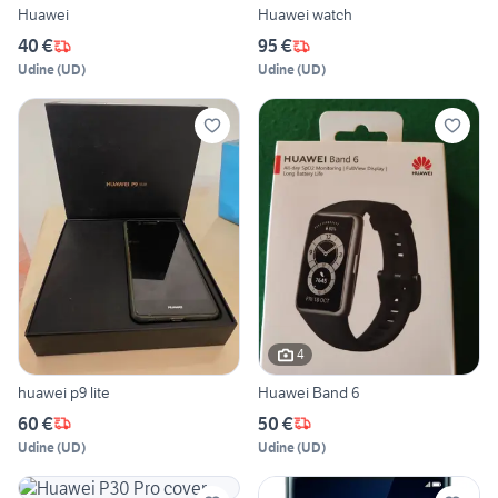
Huawei
Huawei watch
40 €
95 €
Udine
(
UD
)
Udine
(
UD
)
4
huawei p9 lite
Huawei Band 6
60 €
50 €
Udine
(
UD
)
Udine
(
UD
)