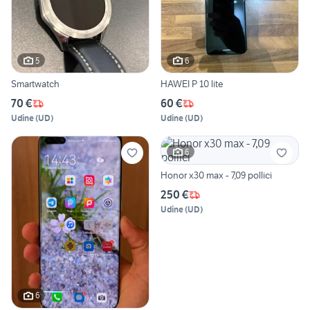
5
6
Smartwatch
HAWEI P 10 lite
70 €
60 €
Udine
(
UD
)
Udine
(
UD
)
6
Honor x30 max - 7,09 pollici
250 €
Udine
(
UD
)
6