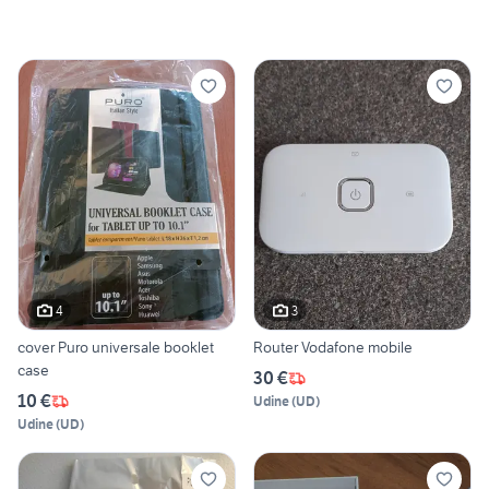
4
3
cover Puro universale booklet
Router Vodafone mobile
case
30 €
10 €
Udine
(
UD
)
Udine
(
UD
)