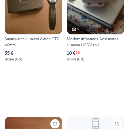
5
Smartwatch Huawei Watch GT2
Modem Infostrada Adsl marca
46mm
Huawei HG531s v1
55 €
10 €
Udine
(
UD
)
Udine
(
UD
)