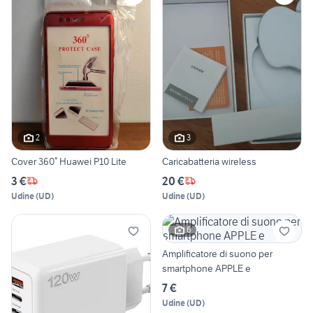
2
3
Cover 360° Huawei P10 Lite
Caricabatteria wireless
3 €
20 €
Udine
(
UD
)
Udine
(
UD
)
6
Amplificatore di suono per
smartphone APPLE e
7 €
Udine
(
UD
)