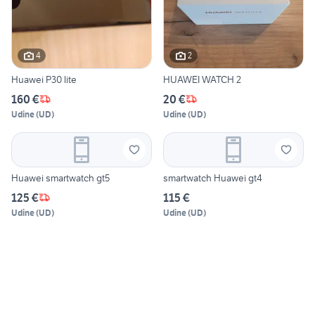
4
2
Huawei P30 lite
HUAWEI WATCH 2
160 €
20 €
Udine
(
UD
)
Udine
(
UD
)
Huawei smartwatch gt5
smartwatch Huawei gt4
125 €
115 €
Udine
(
UD
)
Udine
(
UD
)