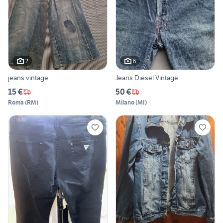
2
6
jeans vintage
Jeans Diesel Vintage
15 €
50 €
Roma
(
RM
)
Milano
(
MI
)