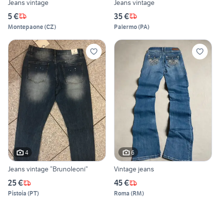
Jeans vintage
Jeans vintage
5 €
35 €
Montepaone
(
CZ
)
Palermo
(
PA
)
4
6
Jeans vintage “Brunoleoni”
Vintage jeans
25 €
45 €
Pistoia
(
PT
)
Roma
(
RM
)