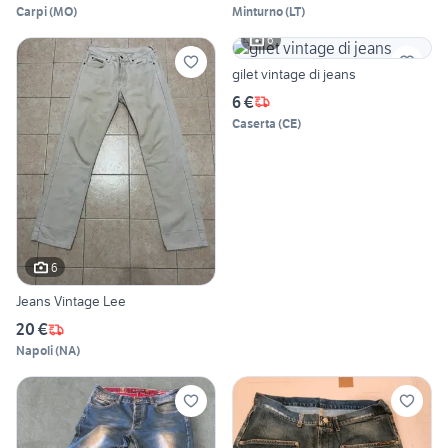
Carpi
(
MO
)
Minturno
(
LT
)
6
gilet vintage di jeans
6 €
Caserta
(
CE
)
6
Jeans Vintage Lee
20 €
Napoli
(
NA
)