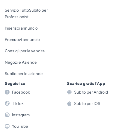
elettronica
per la casa e la
sports e hobby
Servizio TuttoSubito per
persona
Informatica
Animali
Professionisti
Arredamento e
Console e
Accessori per
Casalinghi
Inserisci annuncio
Videogiochi
animali
Elettrodomestici
Promuovi annuncio
Audio/Video
Musica e Film
Giardino e Fai da te
Consigli per la vendita
Fotografia
Libri e Riviste
Abbigliamento e
Negozi e Aziende
Telefonia
Strumenti Musicali
Accessori
Subito per le aziende
Sports
Tutto per i bambini
Seguici su
Scarica gratis l'App
Biciclette
Facebook
Subito per Android
Collezionismo
TikTok
Subito per iOS
Instagram
YouTube