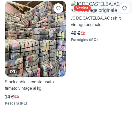
Vetrina
JC DE CASTELBAJAC t shirt
vintage originale
49 €
Formigine
(
MO
)
2
Stock abbigliamento usato
firmato vintage al kg
14 €
Pescara
(
PE
)