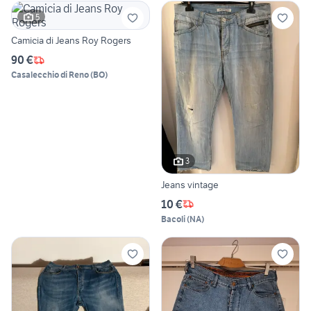
5
Camicia di Jeans Roy Rogers
90 €
Casalecchio di Reno
(
BO
)
3
Jeans vintage
10 €
Bacoli
(
NA
)