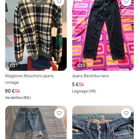
5
3
Maglione Moschino jeans
Jeans Bershka nero
vintage
5 €
90 €
Legnago
(
VR
)
Verdellino
(
BG
)