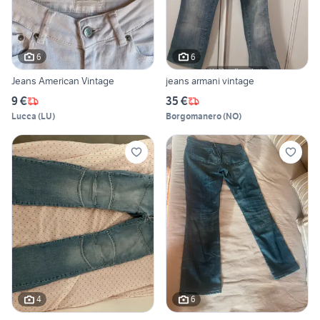
6
6
Jeans American Vintage
jeans armani vintage
9 €
35 €
Lucca
(
LU
)
Borgomanero
(
NO
)
4
6