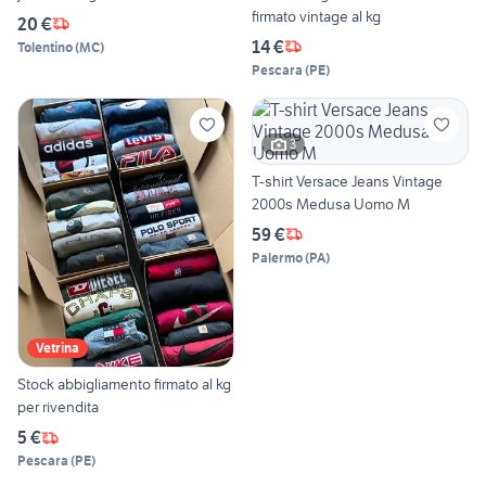
firmato vintage al kg
20 €
14 €
Tolentino
(
MC
)
Pescara
(
PE
)
3
T-shirt Versace Jeans Vintage
2000s Medusa Uomo M
59 €
Palermo
(
PA
)
Vetrina
Stock abbigliamento firmato al kg
per rivendita
5 €
Pescara
(
PE
)