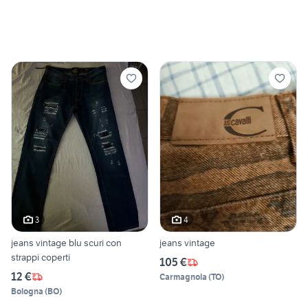
3
4
jeans vintage blu scuri con
jeans vintage
strappi coperti
105 €
12 €
Carmagnola
(
TO
)
Bologna
(
BO
)