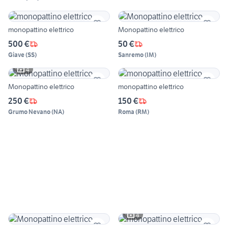
monopattino elettrico
Monopattino elettrico
500 €
50 €
Giave
(
SS
)
Sanremo
(
IM
)
4
Monopattino elettrico
monopattino elettrico
250 €
150 €
Grumo Nevano
(
NA
)
Roma
(
RM
)
4