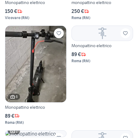
Monopattino elettrico
monopattino elettrico
150 €
250 €
Vicovaro
(
RM
)
Roma
(
RM
)
Monopattino elettrico
89 €
Roma
(
RM
)
6
Monopattino elettrico
89 €
Roma
(
RM
)
2