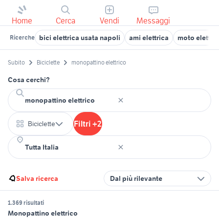
Home
Cerca
Vendi
Messaggi
bici elettrica usata napoli
ami elettrica
moto elettric
Ricerche
Subito
Biciclette
monopattino elettrico
Cosa cerchi?
Filtri +2
Biciclette
Salva ricerca
Dal più rilevante
1.369 risultati
Monopattino elettrico