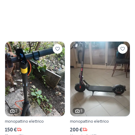
2
5
monopattino elettrico
monopattino elettrico
150 €
200 €