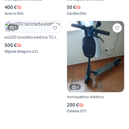
400 €
50 €
Acerra
(
NA
)
Cardito
(
NA
)
5
est100 bicicletta elettrica TG-L
500 €
Olgiate Molgora
(
LC
)
4
monopattino elettrico
200 €
Catania
(
CT
)