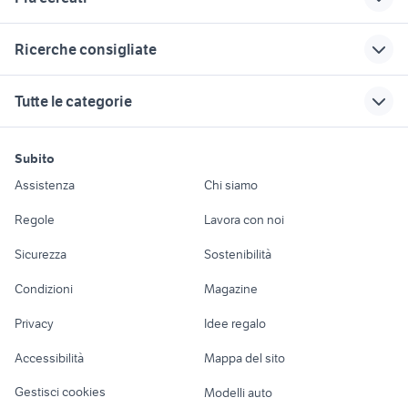
Correlati
Richerche simili
Suggerimenti
Ricerche consigliate
bicicletta elettrica
monopattino 4 ruote
tandem elettrico
pedalata assistita
leopard
bici senza pedali
monopattino
bici corsa pinarello
Tutte le categorie
Roma provincia
elettrico napoli
bici donna olanda
bici da bambino
klass roma
passapomodoro
monopattino hello
forcella mtb
bici bianchi vintage
bici ibrida
motori
immobili
lavoro e servizi
elettrico usato
kitty
biciclette Monopoli
Subito
ebike usata veneto
mtb anni 90
carrello elevatore
Auto
Appartamenti
Offerte di lavoro
bici elettrica
biciclette LAquila
Assistenza
Chi siamo
rockrider e-st 900 usata
monviso
elettrico
monopattino bici
provincia
Accessori Auto
Camere/Posti letto
Servizi
monopattino
specialized biciclette Liguria
regalo biciclette Novara provincia
Regole
Lavora con noi
elettriche biciclette
elettrico Salerno
Moto e Scooter
Ville singole e a
Candidati in cerca di
seggiolino in veneto
drift
monopattino
provincia
Sicurezza
Sostenibilità
schiera
lavoro
biciclette Toscana
biciclette Torre de Passeri
bmx varese
Accessori Moto
bicicletta elettrica
Condizioni
Magazine
Terreni e rustici
Attrezzature di
ruote campagnolo bora usate
inox
200 euro
Nautica
lavoro
monopattini elettrici
copricatena di bicicletta
nicolai biciclette
Privacy
Idee regalo
Garage e box
biciclette
Caravan e Camper
Accessibilità
Mappa del sito
Loft, mansarde e
monopattino non
Veicoli commerciali
altro
elettrico
Gestisci cookies
Modelli auto