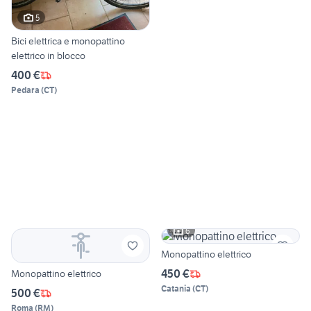
5
Bici elettrica e monopattino
elettrico in blocco
400 €
Pedara
(
CT
)
6
Monopattino elettrico
450 €
Monopattino elettrico
Catania
(
CT
)
500 €
Roma
(
RM
)