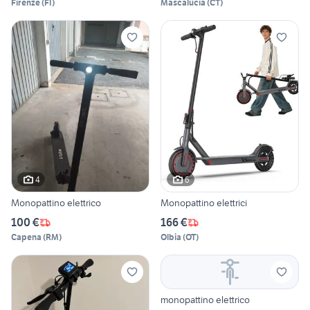
Firenze
(
FI
)
Mascalucia
(
CT
)
4
6
Monopattino elettrico
Monopattino elettrici
100 €
166 €
Capena
(
RM
)
Olbia
(
OT
)
monopattino elettrico