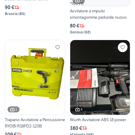
2
90 €
Avvitatore a impulsi
Brescia
(
BS
)
smontagomme parkside nuovo
80 €
Genova
(
GE
)
2
4
Trapano Avvitatore a Percussione
Wurth Avvitatore ABS 18 power
RYOBI R18PD2-120B
380 €
109 €
Mistretta
(
ME
)