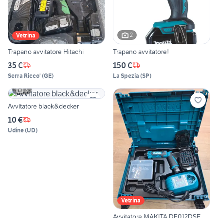
2
Vetrina
Trapano avvitatore Hitachi
Trapano avvitatore!
35 €
150 €
Serra Ricco'
(
GE
)
La Spezia
(
SP
)
3
Avvitatore black&decker
10 €
Udine
(
UD
)
Vetrina
Avvitatore MAKITA DF012DSE