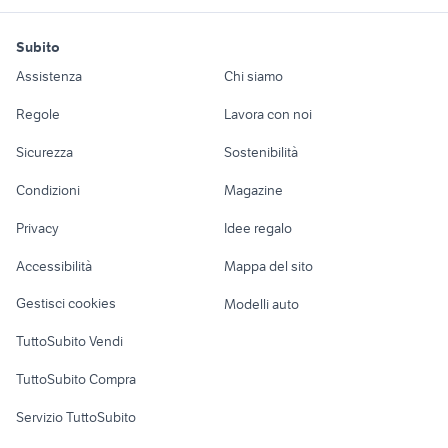
esterno
coclea per cereali
telo in pvc giardino
poltiglia bordolese
autoclave giardino Lazio
motori
immobili
lavoro e servizi
usata
sega festool
lampadario
Subito
giardino Belluno provincia
armadi da esterno in alluminio
Auto
Appartamenti
Offerte di lavoro
tagliasiepi usato
pompa piscina
industriale
Assistenza
Chi siamo
divani usati
phon dyson airwrap
fresa per
robot piscina
tubo gomma
Accessori Auto
Camere/Posti letto
Servizi
decespugliatore kawasaki
forno a legna
motocoltivatore
giardino
Regole
Lavora con noi
estirpatore per
usata
Moto e Scooter
Ville singole e a
Candidati in cerca di
motocoltivatore
carrello giardino
giardino Brindisi provincia
soffiatore a batteria
Sicurezza
Sostenibilità
schiera
lavoro
mattoni vecchi di
usato
Catania provincia
snapper tagliaerba
sandrigarden
Accessori Moto
recupero
tenda da sole a
Condizioni
Magazine
Terreni e rustici
Attrezzature di
garage prefabbricati coibentati
gazebo
sega circolare per
bracci 400x300
Nautica
lavoro
prezzi
Privacy
Idee regalo
legno
Garage e box
gazebo usato lombardia
florabest tagliasiepi
Caravan e Camper
Accessibilità
Mappa del sito
Loft, mansarde e
Veicoli commerciali
altro
Gestisci cookies
Modelli auto
Case vacanza
TuttoSubito Vendi
Uffici e Locali
TuttoSubito Compra
commerciali
Servizio TuttoSubito
elettronica
per la casa e la
sports e hobby