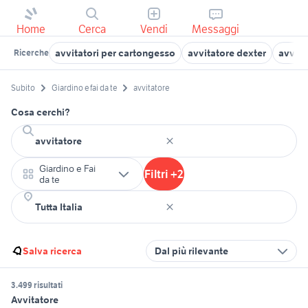
Home
Cerca
Vendi
Messaggi
avvitatori per cartongesso
avvitatore dexter
avvita
Ricerche
Subito
Giardino e fai da te
avvitatore
Cosa cerchi?
Giardino e Fai
Filtri +2
da te
Salva ricerca
Dal più rilevante
3.499 risultati
Avvitatore