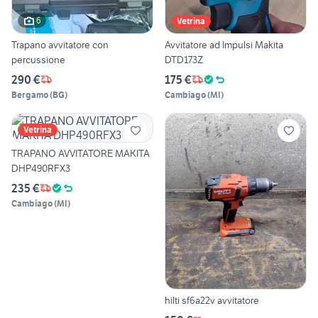
6
Vetrina
Trapano avvitatore con
Avvitatore ad Impulsi Makita
percussione
DTD173Z
290 €
175 €
Bergamo
(
BG
)
Cambiago
(
MI
)
Vetrina
TRAPANO AVVITATORE MAKITA
DHP490RFX3
235 €
Cambiago
(
MI
)
hilti sf6a22v avvitatore