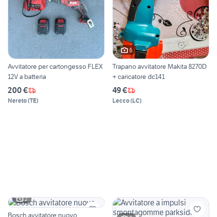
6
Avvitatore per cartongesso FLEX
Trapano avvitatore Makita 8270D
12V a batteria
+ caricatore dc141
200 €
49 €
Nereto
(
TE
)
Lecco
(
LC
)
2
Bosch avvitatore nuovo