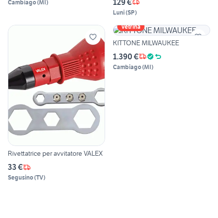
129 €
Cambiago
(
MI
)
Luni
(
SP
)
Vetrina
KITTONE MILWAUKEE
1.390 €
Cambiago
(
MI
)
Rivettatrice per avvitatore VALEX
33 €
Segusino
(
TV
)