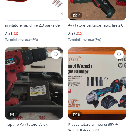
2
avvitatore rapid fire 2.0 parkside
Avvitatore parkside rapid fire 2.0
25 €
25 €
Termini Imerese
(
PA
)
Termini Imerese
(
PA
)
2
6
Trapano Avvitatore Valex
Kit avvitatore a impulsi 88V +
Smerigliatrice 88V