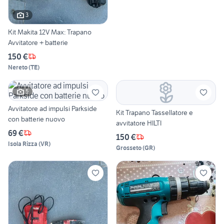
3
Kit Makita 12V Max: Trapano
Avvitatore + batterie
150 €
Nereto
(
TE
)
5
Avvitatore ad impulsi Parkside
Kit Trapano Tassellatore e
con batterie nuovo
avvitatore HILTI
69 €
150 €
Isola Rizza
(
VR
)
Grosseto
(
GR
)