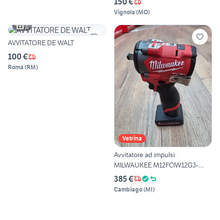
150 €
Vignola
(
MO
)
2
AVVITATORE DE WALT
100 €
Roma
(
RM
)
Vetrina
Avvitatore ad impulsi
MILWAUKEE M12FCIW12G3-
502X
385 €
Cambiago
(
MI
)