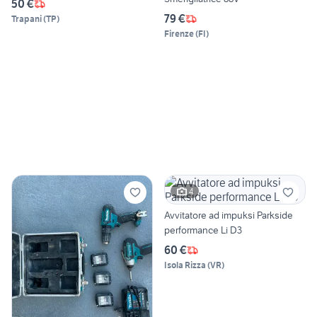
50 €
79 €
Trapani
(
TP
)
Firenze
(
FI
)
4
Avvitatore ad impuksi Parkside
performance Li D3
60 €
Isola Rizza
(
VR
)