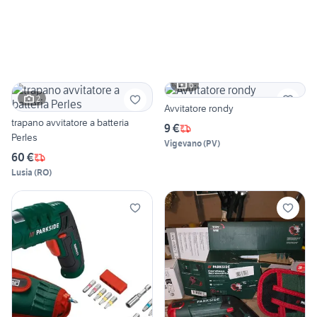
6
2
Avvitatore rondy
trapano avvitatore a batteria
9 €
Perles
Vigevano
(
PV
)
60 €
Lusia
(
RO
)