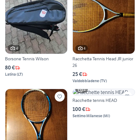
4
4
Borsone Tennis Wilson
Racchetta Tennis Head JR junior
26
80 €
25 €
Latina
(
LT
)
Valdobbiadene
(
TV
)
4
Racchette tennis HEAD
100 €
Settimo Milanese
(
MI
)