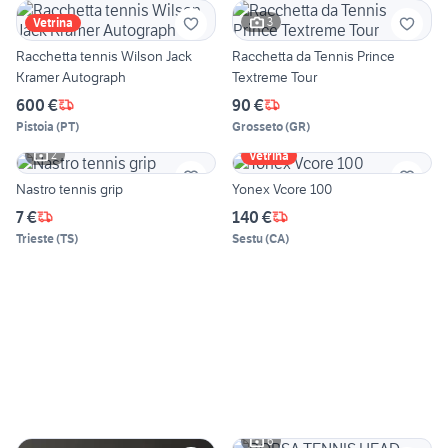
3
Vetrina
Racchetta tennis Wilson Jack
Racchetta da Tennis Prince
Kramer Autograph
Textreme Tour
600 €
90 €
Pistoia
(
PT
)
Grosseto
(
GR
)
2
Vetrina
Nastro tennis grip
Yonex Vcore 100
7 €
140 €
Trieste
(
TS
)
Sestu
(
CA
)
6