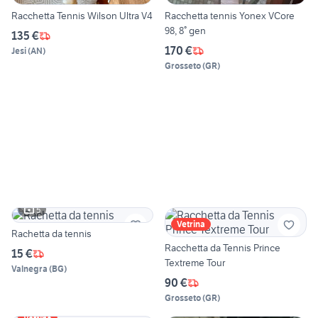
Racchetta Tennis Wilson Ultra V4
Racchetta tennis Yonex VCore
98, 8° gen
135 €
170 €
Jesi
(
AN
)
Grosseto
(
GR
)
5
Vetrina
Rachetta da tennis
Racchetta da Tennis Prince
15 €
Textreme Tour
Valnegra
(
BG
)
90 €
Grosseto
(
GR
)