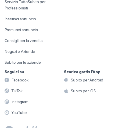
Servizio TuttoSubito per
persona
Informatica
Animali
Professionisti
Arredamento e
Console e
Accessori per
Casalinghi
Inserisci annuncio
Videogiochi
animali
Elettrodomestici
Promuovi annuncio
Audio/Video
Musica e Film
Giardino e Fai da te
Consigli per la vendita
Fotografia
Libri e Riviste
Abbigliamento e
Negozi e Aziende
Telefonia
Strumenti Musicali
Accessori
Subito per le aziende
Sports
Tutto per i bambini
Seguici su
Scarica gratis l'App
Biciclette
Facebook
Subito per Android
Collezionismo
TikTok
Subito per iOS
Instagram
YouTube