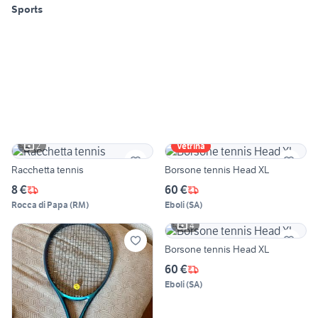
Sports
2
Vetrina
Racchetta tennis
Borsone tennis Head XL
8 €
60 €
Rocca di Papa
(
RM
)
Eboli
(
SA
)
4
Borsone tennis Head XL
60 €
Eboli
(
SA
)