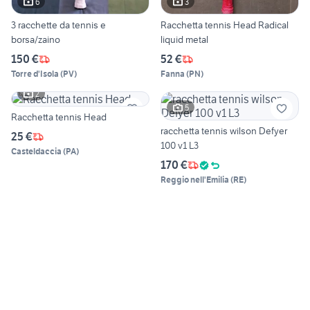
6
3
3 racchette da tennis e
Racchetta tennis Head Radical
borsa/zaino
liquid metal
150 €
52 €
Torre d'Isola
(
PV
)
Fanna
(
PN
)
2
5
Racchetta tennis Head
racchetta tennis wilson Defyer
25 €
100 v1 L3
Casteldaccia
(
PA
)
170 €
Reggio nell'Emilia
(
RE
)