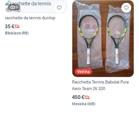
6
racchette da tennis dunlop
35 €
Bibbiano
(
RE
)
Vetrina
Racchetta Tennis Babolat Pure
Aero Team 26 100
450 €
Messina
(
ME
)