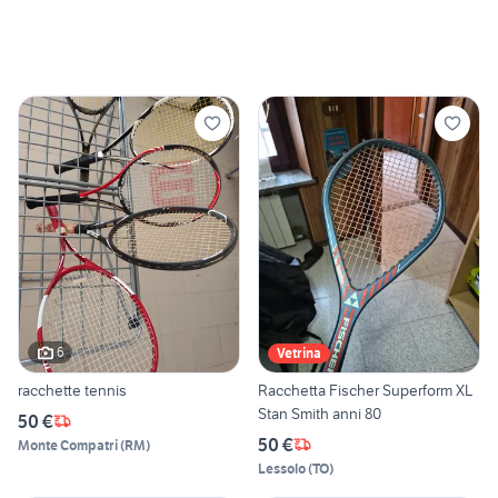
6
Vetrina
racchette tennis
Racchetta Fischer Superform XL
Stan Smith anni 80
50 €
50 €
Monte Compatri
(
RM
)
Lessolo
(
TO
)