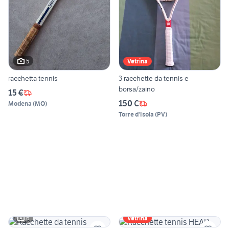
5
Vetrina
racchetta tennis
3 racchette da tennis e
borsa/zaino
15 €
150 €
Modena
(
MO
)
Torre d'Isola
(
PV
)
6
Vetrina