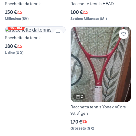
Racchette da tennis
Racchette tennis HEAD
150 €
100 €
Millesimo
(
SV
)
Settimo Milanese
(
MI
)
Vetrina
Racchette da tennis
180 €
Udine
(
UD
)
2
Racchetta tennis Yonex VCore
98, 8° gen
170 €
Grosseto
(
GR
)