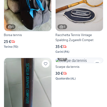
6
6
Borsa tennis
Racchetta Tennis Vintage
Spalding Zugarelli Compet
25 €
35 €
Torino
(
TO
)
Carini
(
PA
)
6
Scarpe da tennis
30 €
Quattordio
(
AL
)