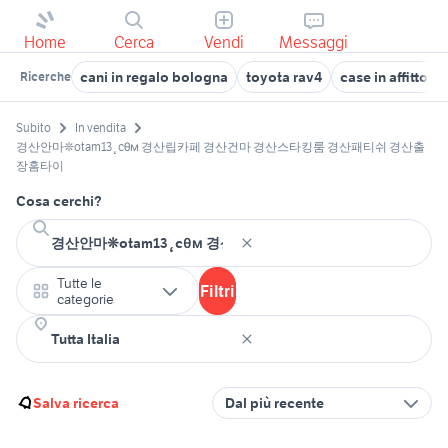
Home
Cerca
Vendi
Messaggi
cani in regalo bologna
toyota rav4
case in affitto 
Ricerche
Subito
In vendita
경산안마❊otam13˛cθм 경산립카페 경산건마 경산스타킹룸 경산패티쉬 경산출
장홈타이
Cosa cerchi?
Tutte le
Filtri
categorie
Salva ricerca
Dal più recente