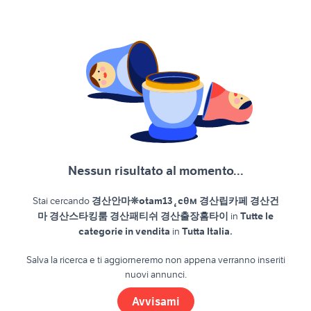
Nessun risultato al momento...
Stai cercando
경산안마❊otam13˛cθм 경산립카페 경산건
마 경산스타킹룸 경산패티쉬 경산출장홈타이
in
Tutte le
.
categorie in vendita
in
Tutta Italia
Salva la ricerca e ti aggiorneremo non appena verranno inseriti
nuovi annunci.
Avvisami