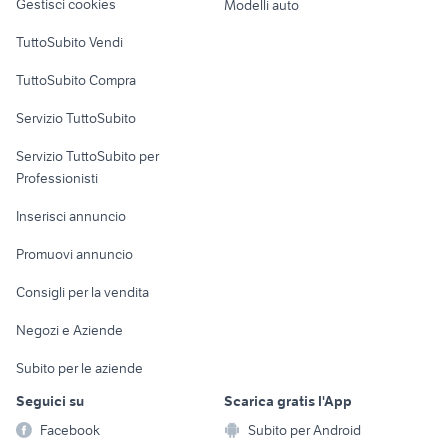
Gestisci cookies
Modelli auto
Case vacanza
TuttoSubito Vendi
Uffici e Locali
TuttoSubito Compra
commerciali
Servizio TuttoSubito
elettronica
per la casa e la
sports e hobby
Servizio TuttoSubito per
persona
Informatica
Animali
Professionisti
Arredamento e
Console e
Accessori per
Casalinghi
Inserisci annuncio
Videogiochi
animali
Elettrodomestici
Promuovi annuncio
Audio/Video
Musica e Film
Giardino e Fai da te
Consigli per la vendita
Fotografia
Libri e Riviste
Abbigliamento e
Negozi e Aziende
Telefonia
Strumenti Musicali
Accessori
Subito per le aziende
Sports
Tutto per i bambini
Seguici su
Scarica gratis l'App
Biciclette
Facebook
Subito per Android