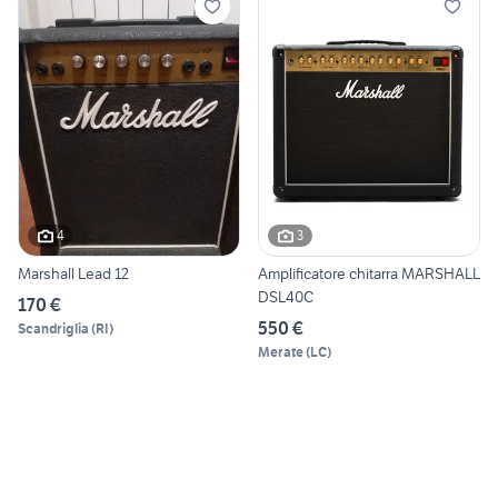
4
3
Marshall Lead 12
Amplificatore chitarra MARSHALL
DSL40C
170 €
550 €
Scandriglia
(
RI
)
Merate
(
LC
)