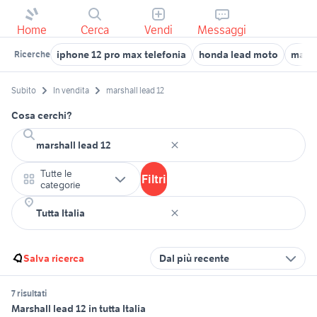
Home
Cerca
Vendi
Messaggi
iphone 12 pro max telefonia
honda lead moto
marsh
Ricerche
Subito
In vendita
marshall lead 12
Cosa cerchi?
Tutte le
Filtri
categorie
Salva ricerca
Dal più recente
7 risultati
Marshall lead 12 in tutta Italia