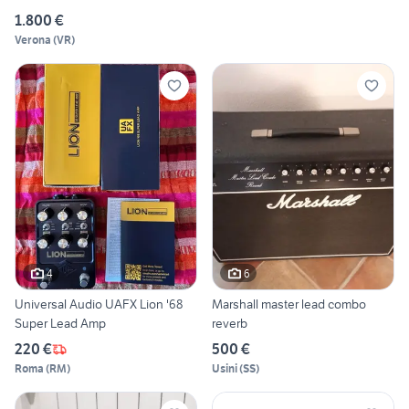
1.800 €
Verona
(
VR
)
4
6
Universal Audio UAFX Lion '68
Marshall master lead combo
Super Lead Amp
reverb
220 €
500 €
Roma
(
RM
)
Usini
(
SS
)