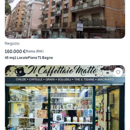
Negozio
160.000 €
Roma
(
RM
)
45 mq
1 Locale
Piano T
1 Bagno