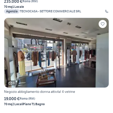
235.000 €
Roma
(
RM
)
70 mq
1 Locale
Agenzia
TECNOCASA - SETTORE COMMERCIALE SRL
6
Negozio abbigliamento donna attivita' 4 vetrine
19.000 €
Roma
(
RM
)
70 mq
2 Locali
Piano T
1 Bagno