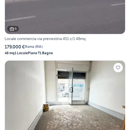
6
Locale commercia via prenestina 451 c/1 48mq
179.000 €
Roma
(
RM
)
48 mq
1 Locale
Piano T
1 Bagno