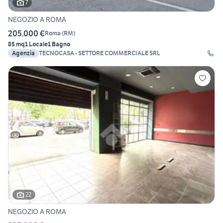
7
NEGOZIO A ROMA
205.000 €
Roma
(
RM
)
85 mq
1 Locale
1 Bagno
Agenzia
TECNOCASA - SETTORE COMMERCIALE SRL
22
NEGOZIO A ROMA