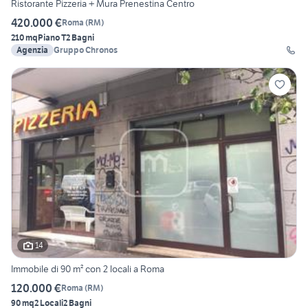
Ristorante Pizzeria + Mura Prenestina Centro
420.000 €
Roma
(
RM
)
210 mq
Piano T
2 Bagni
Agenzia
Gruppo Chronos
14
Immobile di 90 m² con 2 locali a Roma
120.000 €
Roma
(
RM
)
90 mq
2 Locali
2 Bagni