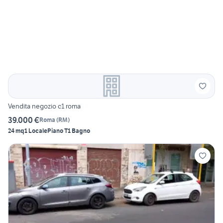
Vendita negozio c1 roma
39.000 €
Roma
(
RM
)
24 mq
1 Locale
Piano T
1 Bagno