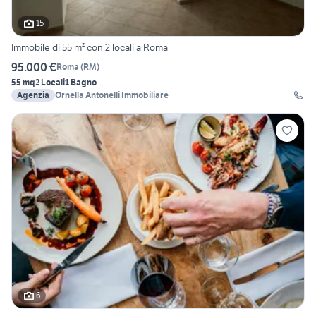
15
Immobile di 55 m² con 2 locali a Roma
95.000 €
Roma
(
RM
)
55 mq
2 Locali
1 Bagno
Agenzia
Ornella Antonelli Immobiliare
6