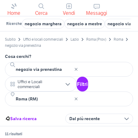
Home
Cerca
Vendi
Messaggi
negozio marghera
negozio a mestre
negozio via n
Ricerche
Subito
Uffici e locali commerciali
Lazio
Roma (Prov)
Roma
negozio via prenestina
Cosa cerchi?
Uffici e Locali
Filtri
commerciali
Salva ricerca
Dal più recente
11 risultati