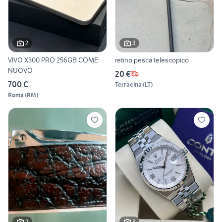
2
3
VIVO X300 PRO 256GB COME
retino pesca telescopico
NUOVO
20 €
700 €
Terracina
(
LT
)
Roma
(
RM
)
2
8