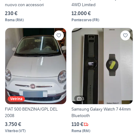
nuovo con accessori
4WD Limited
230 €
12.000 €
Roma
(
RM
)
Pontecorvo
(
FR
)
3
Vetrina
FIAT 500 BENZINA/GPL DEL
Samsung Galaxy Watch 7 44mm
2008
Bluetooth
3.750 €
110 €
Viterbo
(
VT
)
Roma
(
RM
)