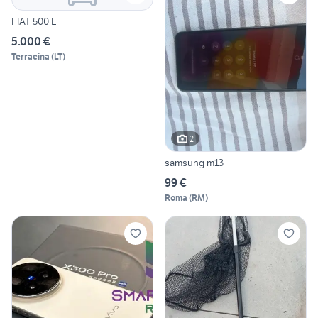
FIAT 500 L
5.000 €
Terracina
(
LT
)
2
samsung m13
99 €
Roma
(
RM
)