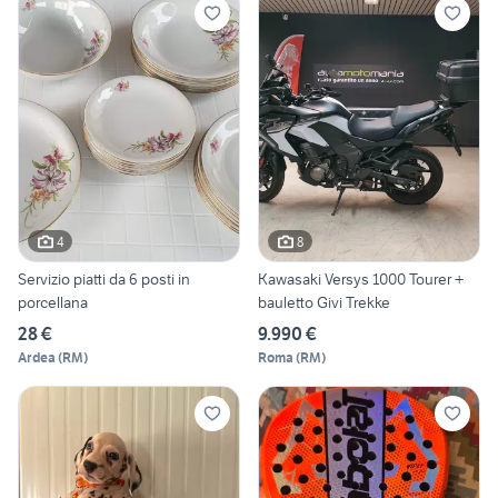
4
8
Servizio piatti da 6 posti in
Kawasaki Versys 1000 Tourer +
porcellana
bauletto Givi Trekke
28 €
9.990 €
Ardea
(
RM
)
Roma
(
RM
)