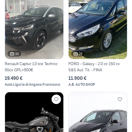
30
28
Renault Captur 1.0 tce Techno
FORD - Galaxy - 2.0 cc 150 cv
90cv GPL+900€
S&S Aut. Tit. - FINA
19.490 €
11.900 €
Auto Liguria di Angona Francesco
A.B. AUTO SHOP