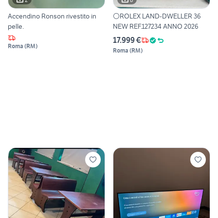
Accendino Ronson rivestito in
⚪️ROLEX LAND-DWELLER 36
pelle.
NEW REF.127234 ANNO 2026
17.999 €
Roma
(
RM
)
Roma
(
RM
)