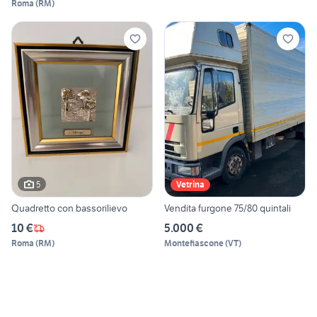
Roma
(
RM
)
5
Vetrina
Quadretto con bassorilievo
Vendita furgone 75/80 quintali
10 €
5.000 €
Roma
(
RM
)
Montefiascone
(
VT
)