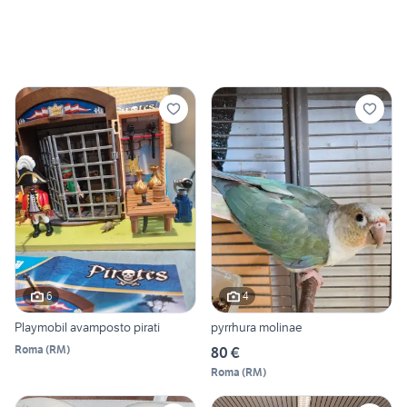
6
4
Playmobil avamposto pirati
pyrrhura molinae
Roma
(
RM
)
80 €
Roma
(
RM
)