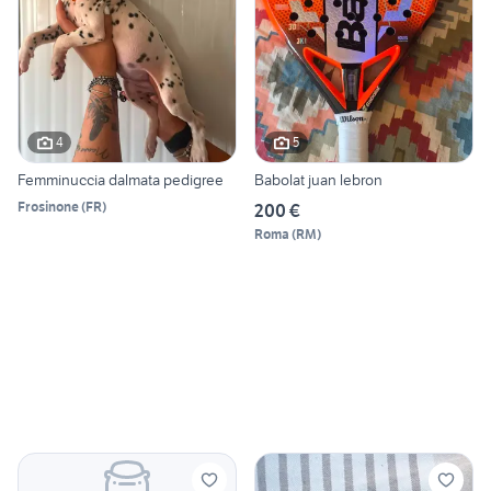
4
5
Femminuccia dalmata pedigree
Babolat juan lebron
Frosinone
(
FR
)
200 €
Roma
(
RM
)