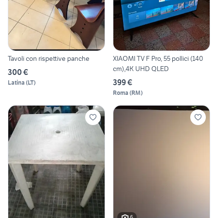
Tavoli con rispettive panche
XIAOMI TV F Pro, 55 pollici (140
cm),4K UHD QLED
300 €
399 €
Latina
(
LT
)
Roma
(
RM
)
6