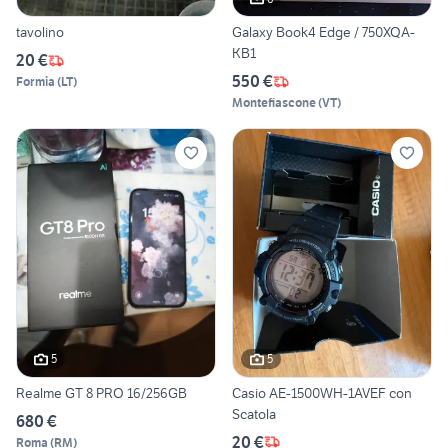
tavolino
Galaxy Book4 Edge / 750XQA-
KB1
20 €
550 €
Formia
(
LT
)
Montefiascone
(
VT
)
5
5
Realme GT 8 PRO 16/256GB
Casio AE-1500WH-1AVEF con
Scatola
680 €
20 €
Roma
(
RM
)