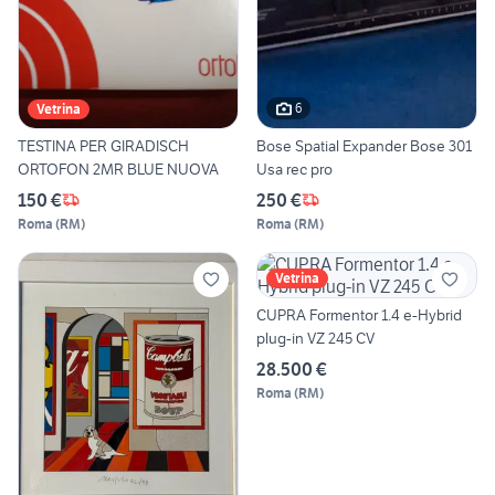
6
Vetrina
TESTINA PER GIRADISCH
Bose Spatial Expander Bose 301
ORTOFON 2MR BLUE NUOVA
Usa rec pro
150 €
250 €
Roma
(
RM
)
Roma
(
RM
)
Vetrina
CUPRA Formentor 1.4 e-Hybrid
plug-in VZ 245 CV
28.500 €
Roma
(
RM
)