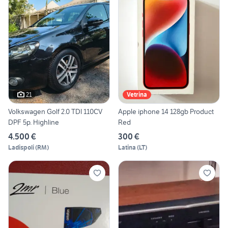
21
Vetrina
Volkswagen Golf 2.0 TDI 110CV
Apple iphone 14 128gb Product
DPF 5p. Highline
Red
4.500 €
300 €
Ladispoli
(
RM
)
Latina
(
LT
)