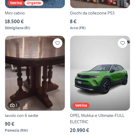
Vetrina
Urgente
Mini cabrio
Giochi da collezione PS3
18.500 €
8 €
Stimigliano
(
RI
)
Arce
(
FR
)
3
Vetrina
tavolo con 6 sedie
OPEL Mokka-e Ultimate-FULL
ELECTRIC
90 €
20.990 €
Pomezia
(
RM
)