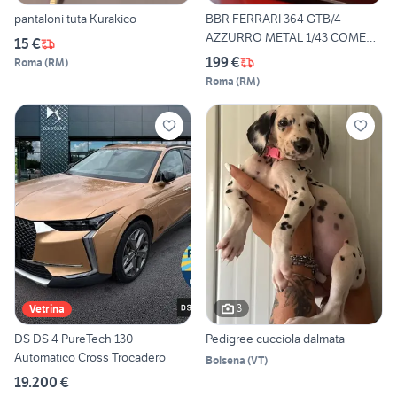
pantaloni tuta Kurakico
BBR FERRARI 364 GTB/4
AZZURRO METAL 1/43 COME
15 €
NUOV
199 €
Roma
(
RM
)
Roma
(
RM
)
3
Vetrina
DS DS 4 PureTech 130
Pedigree cucciola dalmata
Automatico Cross Trocadero
Bolsena
(
VT
)
19.200 €