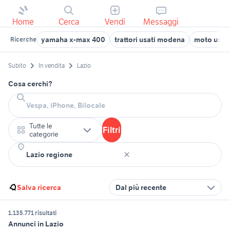
Home
Cerca
Vendi
Messaggi
yamaha x-max 400
trattori usati modena
moto usate
Ricerche
Subito
In vendita
Lazio
Cosa cerchi?
Tutte le
Filtri
categorie
Salva ricerca
Dal più recente
1.135.771 risultati
Annunci in Lazio