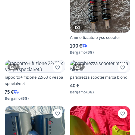
2
Ammortizzatore yss scooter
100 €
Bergamo
(
BG
)
3
6
rapporto+ frizione 22/63 x vespa
parabrezza scooter marca biondi
special/et3
40 €
75 €
Bergamo
(
BG
)
Bergamo
(
BG
)