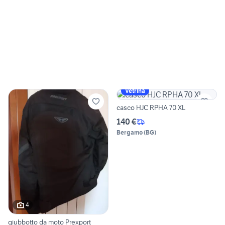
Vetrina
casco HJC RPHA 70 XL
140 €
Bergamo
(
BG
)
4
giubbotto da moto Prexport