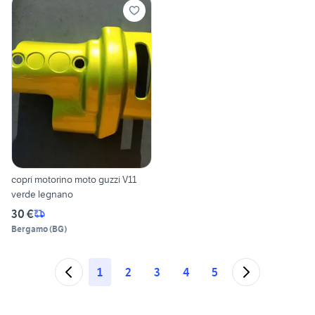
copri motorino moto guzzi V11
verde legnano
30 €
Bergamo
(
BG
)
1
2
3
4
5