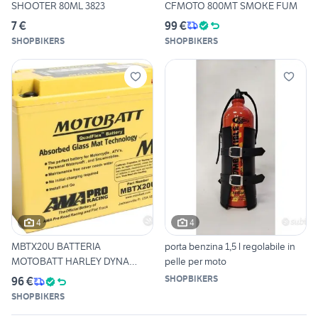
SHOOTER 80ML 3823
CFMOTO 800MT SMOKE FUM
7 €
99 €
SHOPBIKERS
SHOPBIKERS
4
4
MBTX20U BATTERIA
porta benzina 1,5 l regolabile in
MOTOBATT HARLEY DYNA
pelle per moto
SPORTSTER
SHOPBIKERS
96 €
SHOPBIKERS