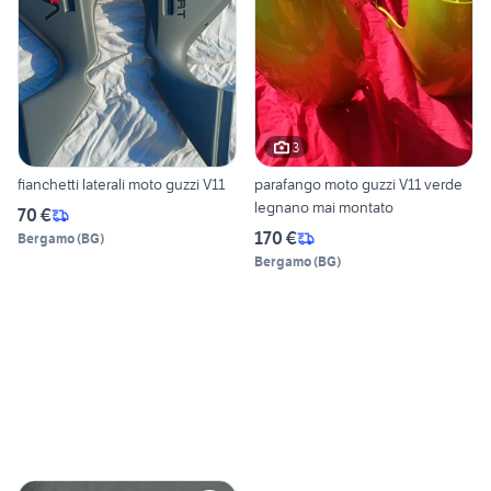
3
fianchetti laterali moto guzzi V11
parafango moto guzzi V11 verde
legnano mai montato
70 €
170 €
Bergamo
(
BG
)
Bergamo
(
BG
)