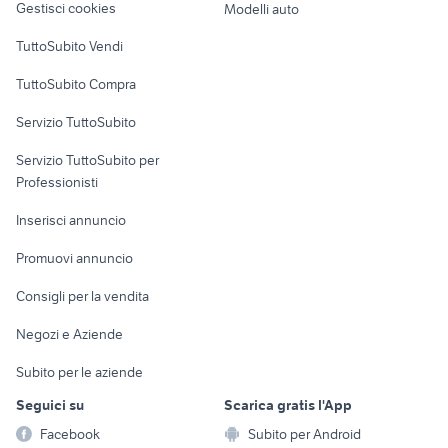
Gestisci cookies
Modelli auto
Case vacanza
TuttoSubito Vendi
Uffici e Locali
TuttoSubito Compra
commerciali
Servizio TuttoSubito
elettronica
per la casa e la
sports e hobby
Servizio TuttoSubito per
persona
Informatica
Animali
Professionisti
Arredamento e
Console e
Accessori per
Casalinghi
Inserisci annuncio
Videogiochi
animali
Elettrodomestici
Promuovi annuncio
Audio/Video
Musica e Film
Giardino e Fai da te
Consigli per la vendita
Fotografia
Libri e Riviste
Abbigliamento e
Negozi e Aziende
Telefonia
Strumenti Musicali
Accessori
Subito per le aziende
Sports
Tutto per i bambini
Seguici su
Scarica gratis l'App
Biciclette
Facebook
Subito per Android