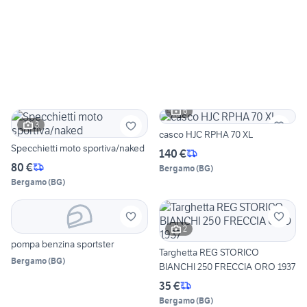
6
3
casco HJC RPHA 70 XL
Specchietti moto sportiva/naked
140 €
80 €
Bergamo
(
BG
)
Bergamo
(
BG
)
2
pompa benzina sportster
Targhetta REG STORICO
Bergamo
(
BG
)
BIANCHI 250 FRECCIA ORO 1937
35 €
Bergamo
(
BG
)