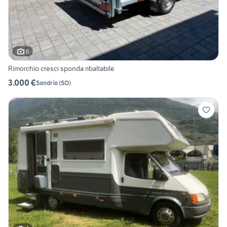
6
Rimorchio cresci sponda ribaltabile
3.000 €
Sondrio
(
SO
)