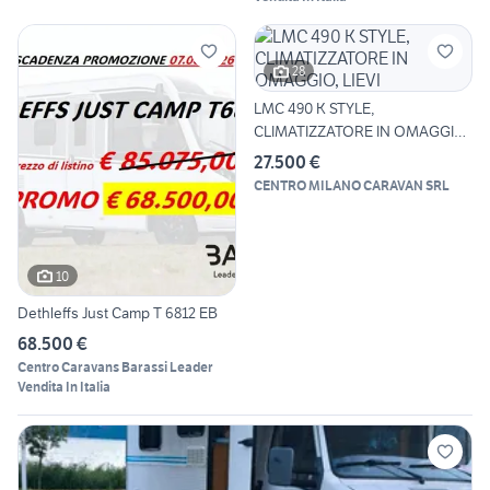
28
LMC 490 K STYLE,
CLIMATIZZATORE IN OMAGGIO,
LIEVI
27.500 €
CENTRO MILANO CARAVAN SRL
10
Dethleffs Just Camp T 6812 EB
68.500 €
Centro Caravans Barassi Leader
Vendita In Italia