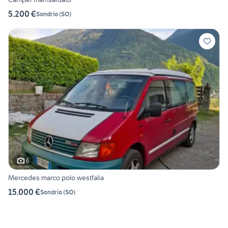
5.200 €
Sondrio
(
SO
)
6
Mercedes marco polo westfalia
15.000 €
Sondrio
(
SO
)