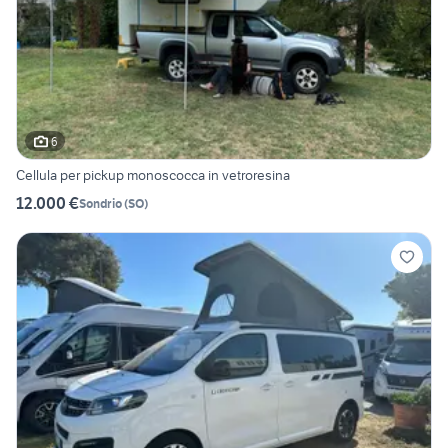
6
Cellula per pickup monoscocca in vetroresina
12.000 €
Sondrio
(
SO
)