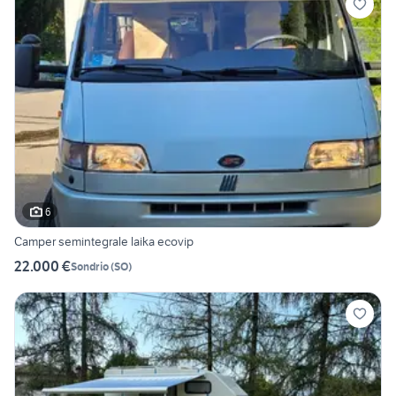
6
Camper semintegrale laika ecovip
22.000 €
Sondrio
(
SO
)