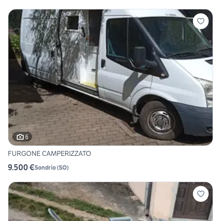
6
FURGONE CAMPERIZZATO
9.500 €
Sondrio
(
SO
)