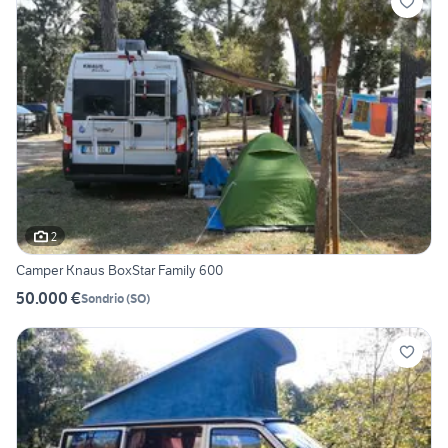
2
Camper Knaus BoxStar Family 600
50.000 €
Sondrio
(
SO
)