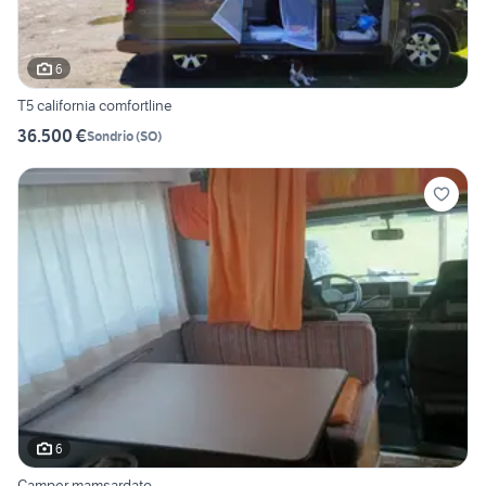
6
T5 california comfortline
36.500 €
Sondrio
(
SO
)
6
Camper mamsardato