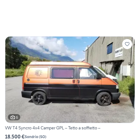
6
VW T4 Syncro 4x4 Camper GPL – Tetto a soffietto –
18.500 €
Sondrio
(
SO
)