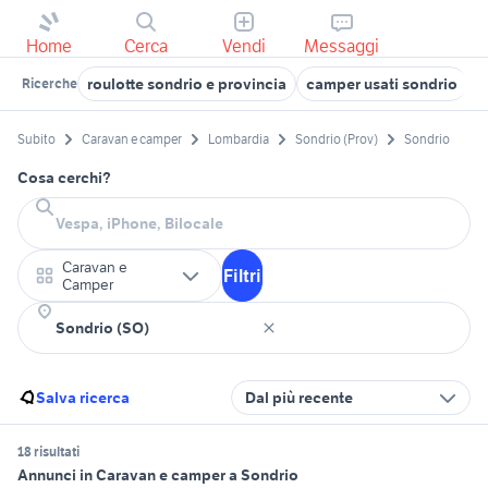
Home
Cerca
Vendi
Messaggi
roulotte sondrio e provincia
camper usati sondrio
c
Ricerche
Subito
Caravan e camper
Lombardia
Sondrio (Prov)
Sondrio
Cosa cerchi?
Caravan e
Filtri
Camper
Salva ricerca
Dal più recente
18 risultati
Annunci in Caravan e camper a Sondrio