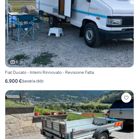
6
Fiat Ducato - Interni Rinnovato - Revisione Fatta
6.900 €
Sondrio
(
SO
)