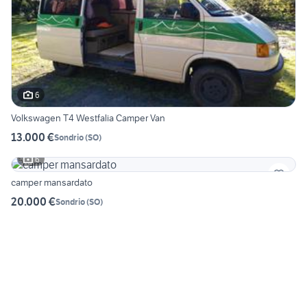
6
Volkswagen T4 Westfalia Camper Van
13.000 €
Sondrio
(
SO
)
6
camper mansardato
20.000 €
Sondrio
(
SO
)