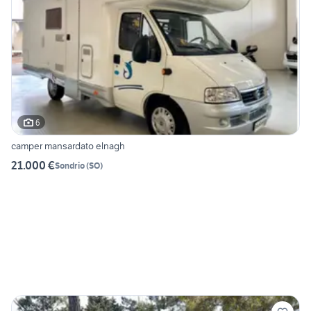
6
camper mansardato elnagh
21.000 €
Sondrio
(
SO
)