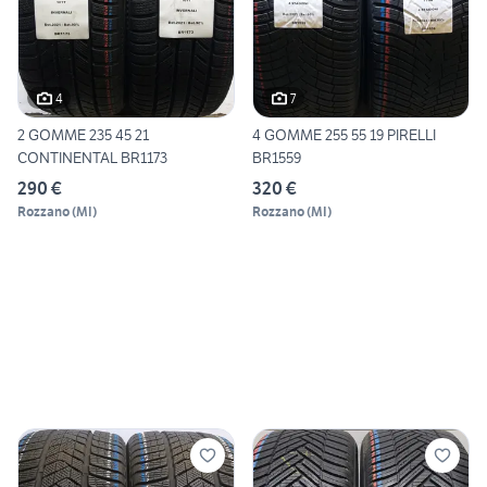
4
7
2 GOMME 235 45 21
4 GOMME 255 55 19 PIRELLI
CONTINENTAL BR1173
BR1559
290 €
320 €
Rozzano
(
MI
)
Rozzano
(
MI
)