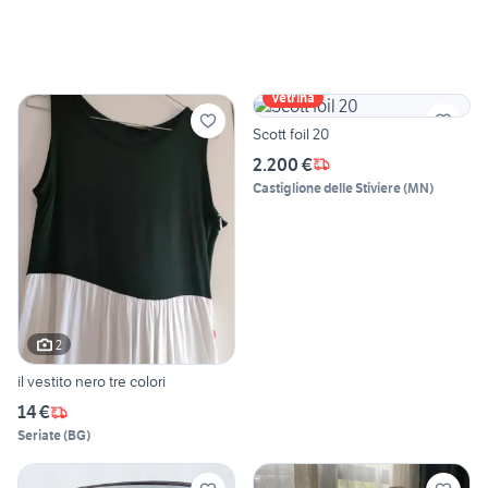
Vetrina
Scott foil 20
2.200 €
Castiglione delle Stiviere
(
MN
)
2
il vestito nero tre colori
14 €
Seriate
(
BG
)