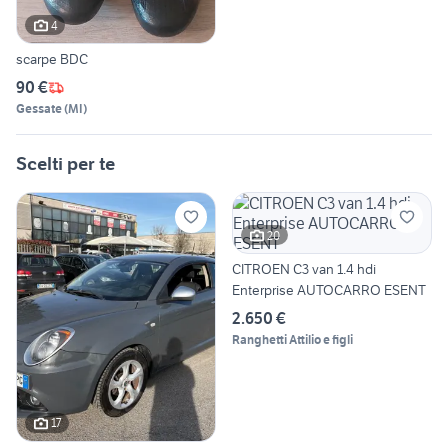
4
scarpe BDC
90 €
Gessate
(
MI
)
Scelti per te
20
CITROEN C3 van 1.4 hdi
Enterprise AUTOCARRO ESENT
2.650 €
Ranghetti Attilio e figli
17