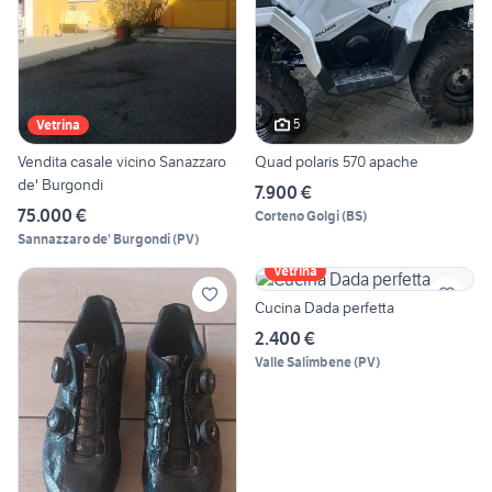
5
Vetrina
Vendita casale vicino Sanazzaro
Quad polaris 570 apache
de' Burgondi
7.900 €
75.000 €
Corteno Golgi
(
BS
)
Sannazzaro de' Burgondi
(
PV
)
Vetrina
Cucina Dada perfetta
2.400 €
Valle Salimbene
(
PV
)