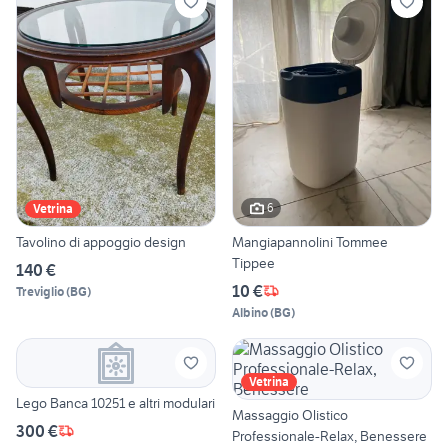
6
Vetrina
Tavolino di appoggio design
Mangiapannolini Tommee
Tippee
140 €
10 €
Treviglio
(
BG
)
Albino
(
BG
)
Vetrina
Lego Banca 10251 e altri modulari
Massaggio Olistico
300 €
Professionale-Relax, Benessere