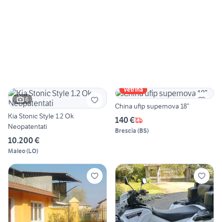
Vetrina
6
China ufip supernova 18”
Kia Stonic Style 1.2 Ok
140 €
Neopatentati
Brescia
(
BS
)
10.200 €
Maleo
(
LO
)