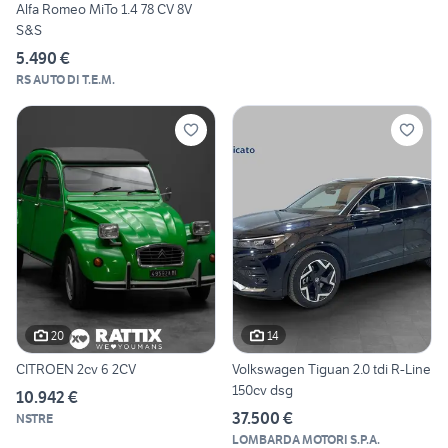
Alfa Romeo MiTo 1.4 78 CV 8V
S&S
5.490 €
RS AUTO DI T.E.M.
20
14
CITROEN 2cv 6 2CV
Volkswagen Tiguan 2.0 tdi R-Line
150cv dsg
10.942 €
37.500 €
NSTRE
LOMBARDA MOTORI S.P.A.