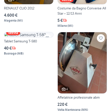
RENAULT CLIO 2012
Costume da Bagno Converse All
Star – 12/13 Anni
4.600 €
5 €
Magenta
(
MI
)
Milano
(
MI
)
Vetrina
Tablet Samsung T-580
40 €
Busnago
(
MB
)
4
Affetatrice profesionale abm
220 €
Volta Mantovana
(
MN
)