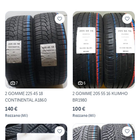
7
6
2 GOMME 225 45 18
2 GOMME 205 55 16 KUMHO
CONTINENTAL A1860
BR1980
140 €
100 €
Rozzano
(
MI
)
Rozzano
(
MI
)