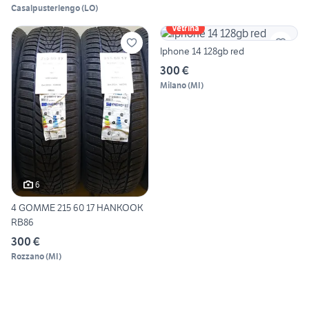
Casalpusterlengo
(
LO
)
Vetrina
Iphone 14 128gb red
300 €
Milano
(
MI
)
6
4 GOMME 215 60 17 HANKOOK
RB86
300 €
Rozzano
(
MI
)