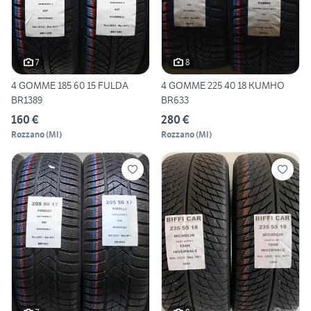
7
8
4 GOMME 185 60 15 FULDA
4 GOMME 225 40 18 KUMHO
BR1389
BR633
160 €
280 €
Rozzano
(
MI
)
Rozzano
(
MI
)