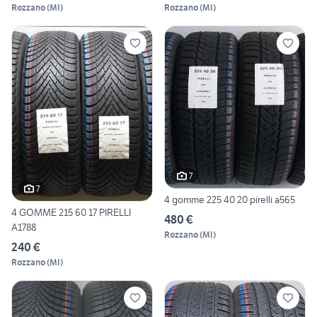
Rozzano
(
MI
)
Rozzano
(
MI
)
7
7
4 gomme 225 40 20 pirelli a565
4 GOMME 215 60 17 PIRELLI
480 €
A1788
Rozzano
(
MI
)
240 €
Rozzano
(
MI
)