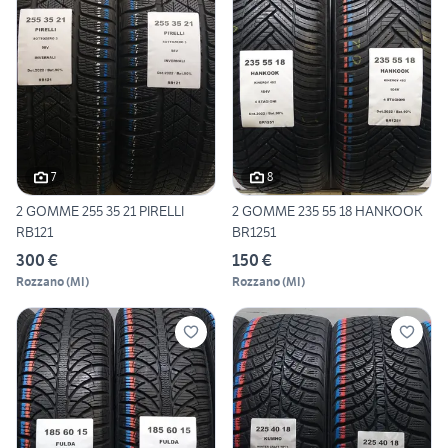
7
8
2 GOMME 255 35 21 PIRELLI
2 GOMME 235 55 18 HANKOOK
RB121
BR1251
300 €
150 €
Rozzano
(
MI
)
Rozzano
(
MI
)