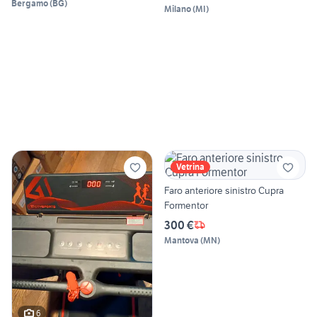
Bergamo
(
BG
)
Milano
(
MI
)
Vetrina
Faro anteriore sinistro Cupra
Formentor
300 €
Mantova
(
MN
)
6