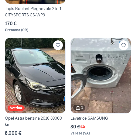
Tapis Roulant Pieghevole 2 in 1
CITYSPORTS CS-WP9
170 €
Cremona
(
CR
)
3
Vetrina
Opel Astra benzina 2016 89000
Lavatrice SAMSUNG
km
80 €
8.000 €
Varese
(
VA
)