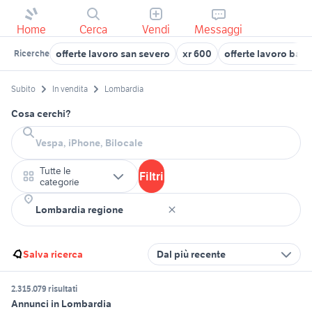
Home
Cerca
Vendi
Messaggi
offerte lavoro san severo
xr 600
offerte lavoro bad
Ricerche
Subito
In vendita
Lombardia
Cosa cerchi?
Tutte le
Filtri
categorie
Salva ricerca
Dal più recente
2.315.079 risultati
Annunci in Lombardia