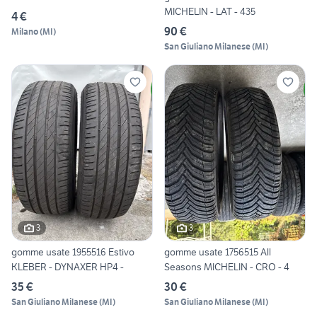
MICHELIN - LAT - 435
4 €
90 €
Milano
(
MI
)
San Giuliano Milanese
(
MI
)
3
3
gomme usate 1955516 Estivo
gomme usate 1756515 All
KLEBER - DYNAXER HP4 -
Seasons MICHELIN - CRO - 4
35 €
30 €
San Giuliano Milanese
(
MI
)
San Giuliano Milanese
(
MI
)