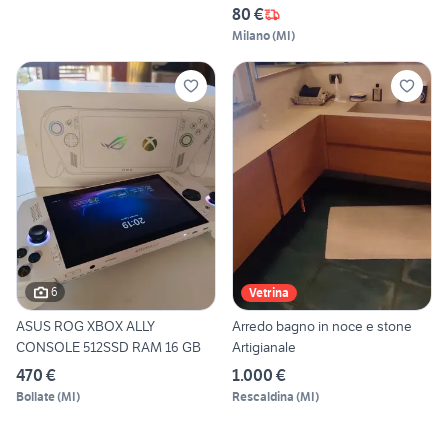
80 €
Milano
(
MI
)
6
Vetrina
ASUS ROG XBOX ALLY
Arredo bagno in noce e stone
CONSOLE 512SSD RAM 16 GB
Artigianale
470 €
1.000 €
Bollate
(
MI
)
Rescaldina
(
MI
)