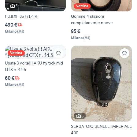
5
Vetrina
FUJI XF 35 F/1.4 R
Gomme 4 stazioni
completamente nuove
490 €
95 €
Milano
(
MI
)
Milano
(
MI
)
Vetrina
Usate 3 volte!!! AKU flyrock mid
GTX n. 44.5
60 €
Milano
(
MI
)
5
SERBATOIO BENELLI IMPERIALE
400