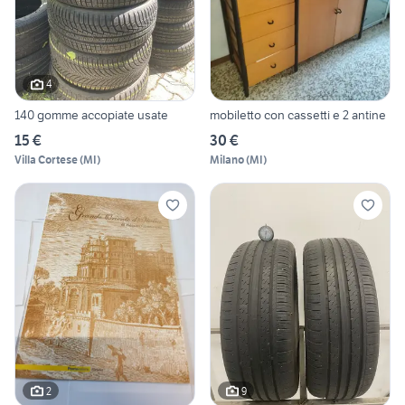
4
140 gomme accopiate usate
mobiletto con cassetti e 2 antine
15 €
30 €
Villa Cortese
(
MI
)
Milano
(
MI
)
2
9