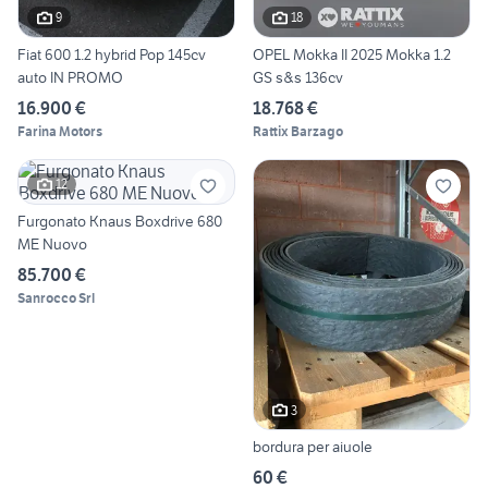
9
18
Fiat 600 1.2 hybrid Pop 145cv
OPEL Mokka II 2025 Mokka 1.2
auto IN PROMO
GS s&s 136cv
16.900 €
18.768 €
Farina Motors
Rattix Barzago
12
Furgonato Knaus Boxdrive 680
ME Nuovo
85.700 €
Sanrocco Srl
3
bordura per aiuole
60 €