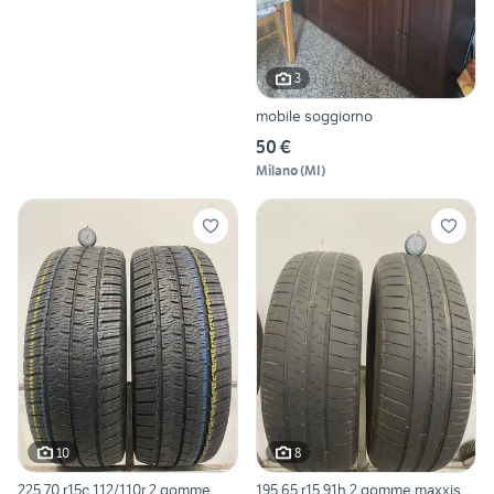
3
mobile soggiorno
50 €
Milano
(
MI
)
10
8
225 70 r15c 112/110r 2 gomme
195 65 r15 91h 2 gomme maxxis