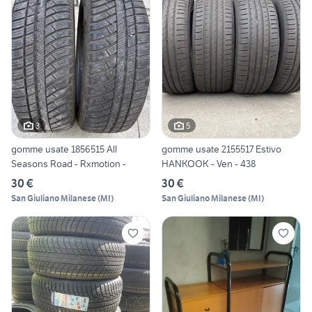
3
5
gomme usate 1856515 All
gomme usate 2155517 Estivo
Seasons Road - Rxmotion -
HANKOOK - Ven - 438
30 €
30 €
San Giuliano Milanese
(
MI
)
San Giuliano Milanese
(
MI
)