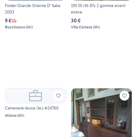
Folder Grande Oriente D' Italia
195 55 r16 87v 2 gomme event
2003
estive
9 €
30 €
Buccinasco
(
MI
)
Villa Cortese
(
MI
)
Cameriere-lecce (le)-#24766
Milano
(
MI
)