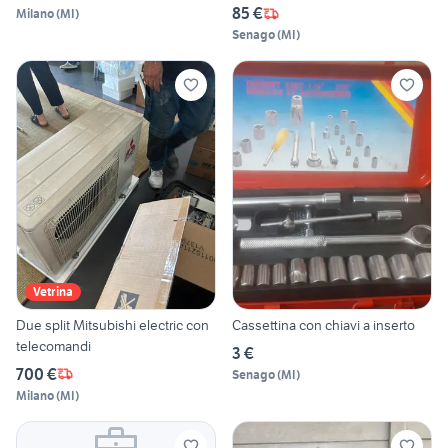
85 €
Milano
(
MI
)
Senago
(
MI
)
Vetrina
Due split Mitsubishi electric con
Cassettina con chiavi a inserto
telecomandi
3 €
700 €
Senago
(
MI
)
Milano
(
MI
)