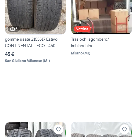
3
Vetrina
gomme usate 2155517 Estivo
Traslochi sgombero/
CONTINENTAL - ECO - 450
imbianchino
Milano
(
MI
)
45 €
San Giuliano Milanese
(
MI
)