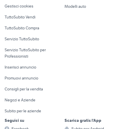
Veicoli commerciali
altro
Gestisci cookies
Modelli auto
Case vacanza
TuttoSubito Vendi
Uffici e Locali
TuttoSubito Compra
commerciali
Servizio TuttoSubito
elettronica
per la casa e la
sports e hobby
Servizio TuttoSubito per
persona
Informatica
Animali
Professionisti
Arredamento e
Console e
Accessori per
Casalinghi
Inserisci annuncio
Videogiochi
animali
Elettrodomestici
Promuovi annuncio
Audio/Video
Musica e Film
Giardino e Fai da te
Consigli per la vendita
Fotografia
Libri e Riviste
Abbigliamento e
Negozi e Aziende
Telefonia
Strumenti Musicali
Accessori
Subito per le aziende
Sports
Tutto per i bambini
Seguici su
Scarica gratis l'App
Biciclette
Facebook
Subito per Android