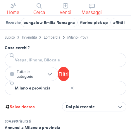
Home
Cerca
Vendi
Messaggi
bungalow Emilia Romagna
fiorino pick up
affitti im
Ricerche
Subito
In vendita
Lombardia
Milano (Prov)
Cosa cerchi?
Tutte le
Filtri
categorie
Salva ricerca
Dal più recente
834.990 risultati
Annunci a Milano e provincia