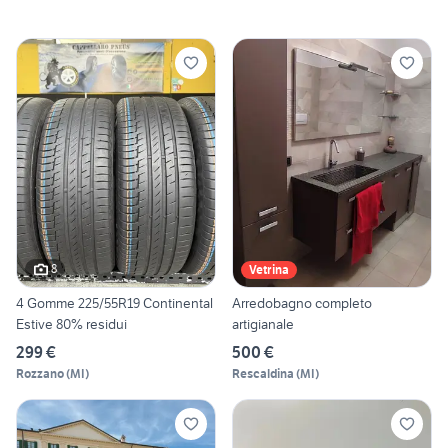
8
Vetrina
4 Gomme 225/55R19 Continental
Arredobagno completo
Estive 80% residui
artigianale
299 €
500 €
Rozzano
(
MI
)
Rescaldina
(
MI
)