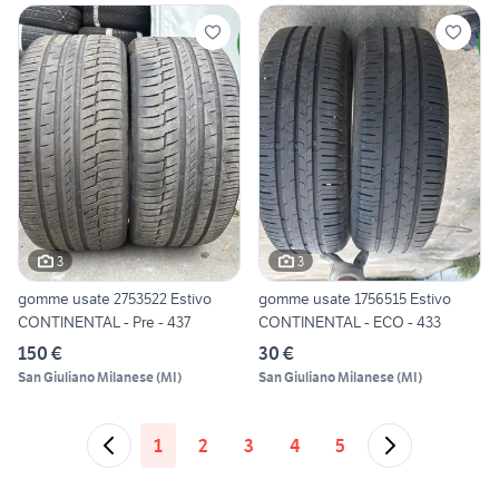
3
3
gomme usate 2753522 Estivo
gomme usate 1756515 Estivo
CONTINENTAL - Pre - 437
CONTINENTAL - ECO - 433
150 €
30 €
San Giuliano Milanese
(
MI
)
San Giuliano Milanese
(
MI
)
1
2
3
4
5