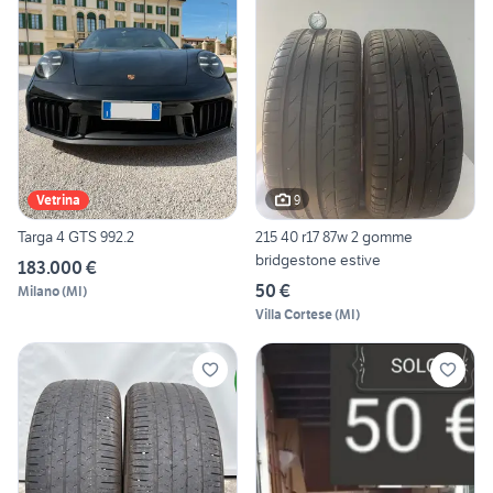
9
Vetrina
Targa 4 GTS 992.2
215 40 r17 87w 2 gomme
bridgestone estive
183.000 €
50 €
Milano
(
MI
)
Villa Cortese
(
MI
)