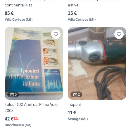
continental 4 st
estive
85 €
25 €
Villa Cortese
(
MI
)
Villa Cortese
(
MI
)
5
2
Folder 100 Anni dal Primo Volo
Trapani
2003
11 €
42 €
Senago
(
MI
)
Buccinasco
(
MI
)