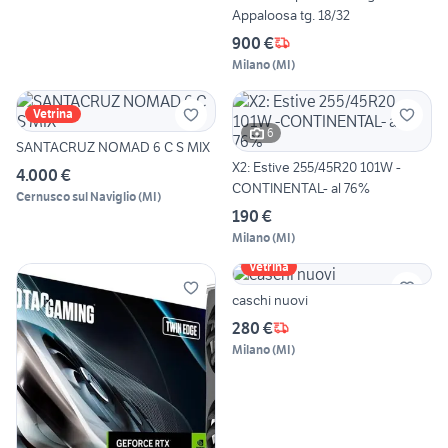
Appaloosa tg. 18/32
900 €
Milano
(
MI
)
Vetrina
6
SANTACRUZ NOMAD 6 C S MIX
X2: Estive 255/45R20 101W -
4.000 €
CONTINENTAL- al 76%
Cernusco sul Naviglio
(
MI
)
190 €
Milano
(
MI
)
Vetrina
caschi nuovi
280 €
Milano
(
MI
)