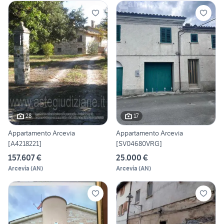
28
17
Appartamento Arcevia
Appartamento Arcevia
[A4218221]
[SV04680VRG]
157.607 €
25.000 €
Arcevia
(
AN
)
Arcevia
(
AN
)