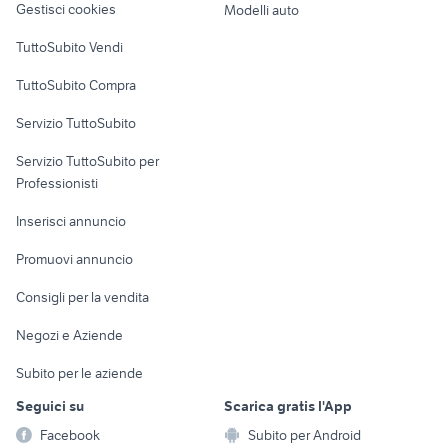
Gestisci cookies
Modelli auto
Case vacanza
TuttoSubito Vendi
Uffici e Locali
TuttoSubito Compra
commerciali
Servizio TuttoSubito
elettronica
per la casa e la
sports e hobby
Servizio TuttoSubito per
persona
Informatica
Animali
Professionisti
Arredamento e
Console e
Accessori per
Casalinghi
Inserisci annuncio
Videogiochi
animali
Elettrodomestici
Promuovi annuncio
Audio/Video
Musica e Film
Giardino e Fai da te
Consigli per la vendita
Fotografia
Libri e Riviste
Abbigliamento e
Negozi e Aziende
Telefonia
Strumenti Musicali
Accessori
Subito per le aziende
Sports
Tutto per i bambini
Seguici su
Scarica gratis l'App
Biciclette
Facebook
Subito per Android