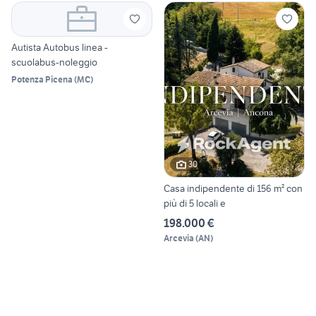
Autista Autobus linea -
scuolabus-noleggio
Potenza Picena
(
MC
)
30
Casa indipendente di 156 m² con
più di 5 locali e
198.000 €
Arcevia
(
AN
)