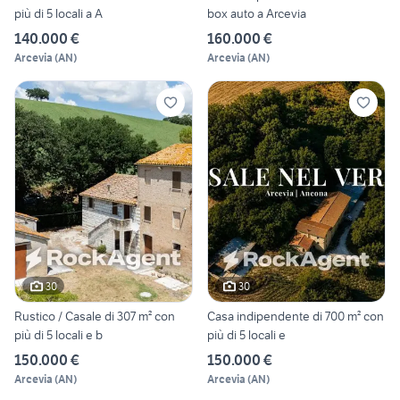
più di 5 locali a A
box auto a Arcevia
140.000 €
160.000 €
Arcevia
(
AN
)
Arcevia
(
AN
)
30
30
Rustico / Casale di 307 m² con
Casa indipendente di 700 m² con
più di 5 locali e b
più di 5 locali e
150.000 €
150.000 €
Arcevia
(
AN
)
Arcevia
(
AN
)