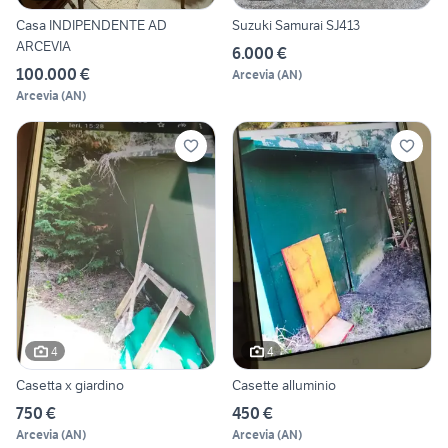
Casa INDIPENDENTE AD
Suzuki Samurai SJ413
ARCEVIA
6.000 €
100.000 €
Arcevia
(
AN
)
Arcevia
(
AN
)
4
4
Casetta x giardino
Casette alluminio
750 €
450 €
Arcevia
(
AN
)
Arcevia
(
AN
)