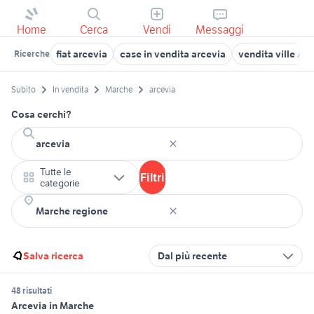
Home
Cerca
Vendi
Messaggi
fiat arcevia
case in vendita arcevia
vendita ville Ar
Ricerche
Subito
In vendita
Marche
arcevia
Cosa cerchi?
Tutte le
Filtri
categorie
Salva ricerca
Dal più recente
48 risultati
Arcevia in Marche