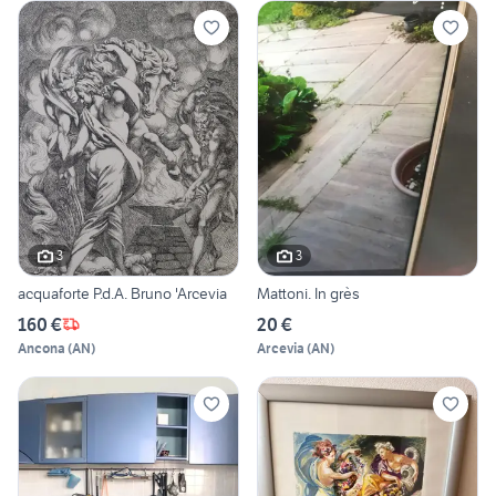
3
3
acquaforte P.d.A. Bruno 'Arcevia
Mattoni. In grès
160 €
20 €
Ancona
(
AN
)
Arcevia
(
AN
)