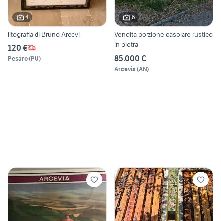
4
6
litografia di Bruno Arcevi
Vendita porzione casolare rustico
in pietra
120 €
85.000 €
Pesaro
(
PU
)
Arcevia
(
AN
)