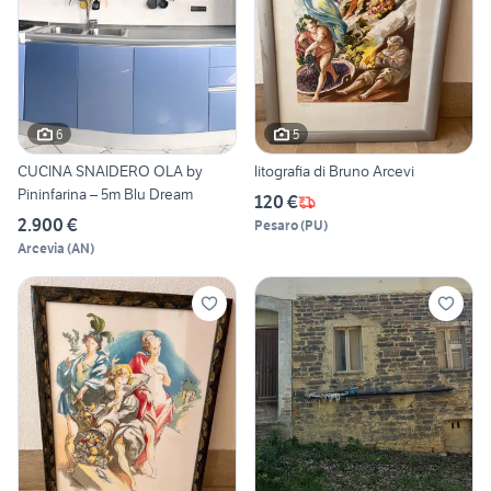
6
5
CUCINA SNAIDERO OLA by
litografia di Bruno Arcevi
Pininfarina – 5m Blu Dream
120 €
2.900 €
Pesaro
(
PU
)
Arcevia
(
AN
)