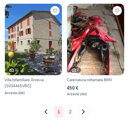
30
2
Villa bifamiliare Arcevia
Carenatura rottamata BMV
[SV04466VRG]
450 €
Arcevia
(
AN
)
Arcevia
(
AN
)
1
2