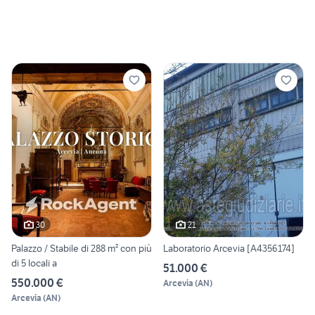
30
21
Palazzo / Stabile di 288 m² con più
Laboratorio Arcevia [A4356174]
di 5 locali a
51.000 €
550.000 €
Arcevia
(
AN
)
Arcevia
(
AN
)