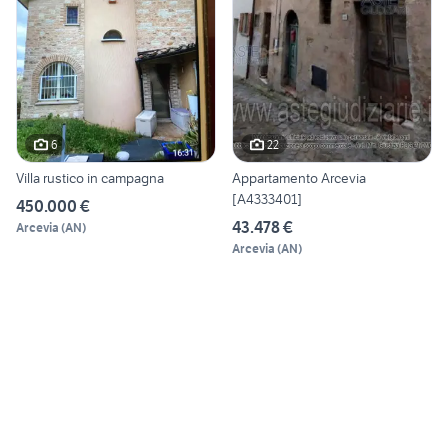
6
22
Villa rustico in campagna
Appartamento Arcevia
[A4333401]
450.000 €
43.478 €
Arcevia
(
AN
)
Arcevia
(
AN
)