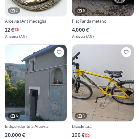
2
6
Arcevia (An) medaglia
Fiat Panda metano
12 €
4.000 €
Ancona
(
AN
)
Arcevia
(
AN
)
6
3
Indipendente a Arcevia
Bicicletta...
20.000 €
100 €