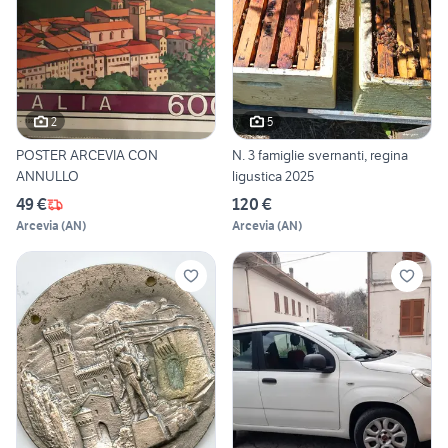
2
5
POSTER ARCEVIA CON
N. 3 famiglie svernanti, regina
ANNULLO
ligustica 2025
49 €
120 €
Arcevia
(
AN
)
Arcevia
(
AN
)