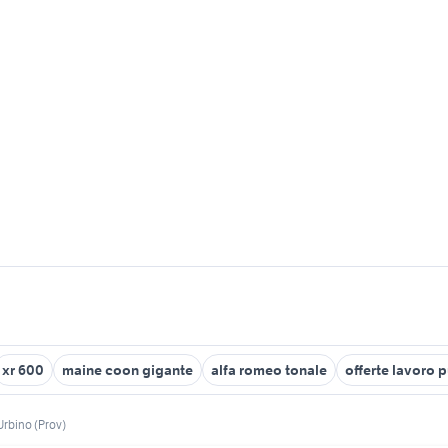
xr 600
maine coon gigante
alfa romeo tonale
offerte lavoro 
Urbino (Prov)