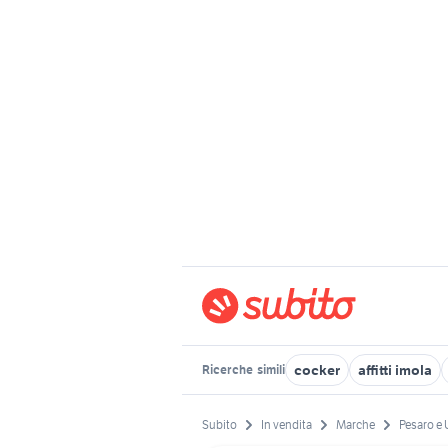
cocker
affitti imola
Ricerche
simili
Subito
In vendita
Marche
Pesaro e 