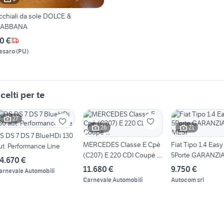
cchiali da sole DOLCE &
ABBANA
0 €
esaro
(
PU
)
celti per te
27
26
21
S DS 7 DS 7 BlueHDi 130
MERCEDES Classe E Cpé
Fiat Tipo 1.4 Easy
ut. Performance Line
(C207) E 220 CDI Coupé ...
5Porte GARANZIA
4.670 €
11.680 €
9.750 €
arnevale Automobili
Carnevale Automobili
Autocom srl