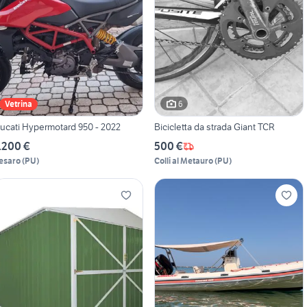
6
Vetrina
ucati Hypermotard 950 - 2022
Bicicletta da strada Giant TCR
.200 €
500 €
esaro
(
PU
)
Colli al Metauro
(
PU
)