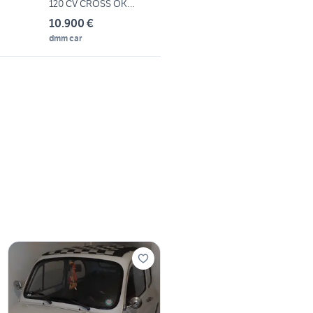
120 CV CROSS OK
NEOPATENTAT
10.900 €
dmm car