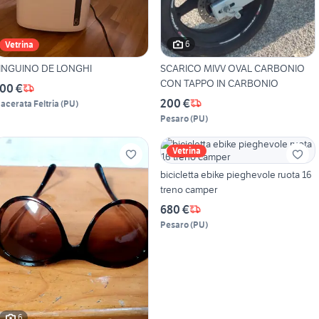
6
Vetrina
PINGUINO DE LONGHI
SCARICO MIVV OVAL CARBONIO
CON TAPPO IN CARBONIO
00 €
200 €
acerata Feltria
(
PU
)
Pesaro
(
PU
)
Vetrina
bicicletta ebike pieghevole ruota 16
treno camper
680 €
Pesaro
(
PU
)
6