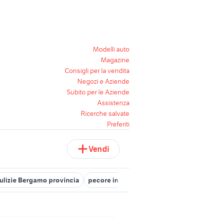
Modelli auto
Magazine
Consigli per la vendita
Negozi e Aziende
Subito per le Aziende
Assistenza
Ricerche salvate
Preferiti
Vendi
pulizie Bergamo provincia
pecore in vendita sardegna
lavoro bel