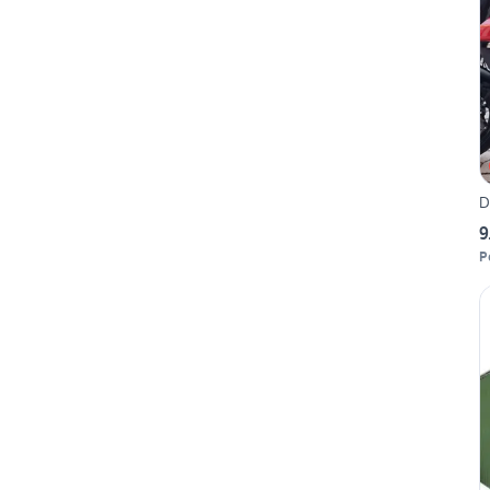
D
9
P