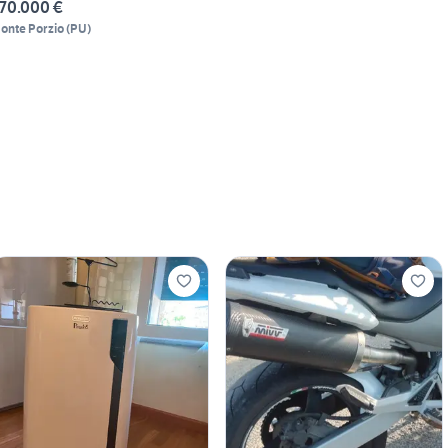
70.000 €
onte Porzio
(
PU
)