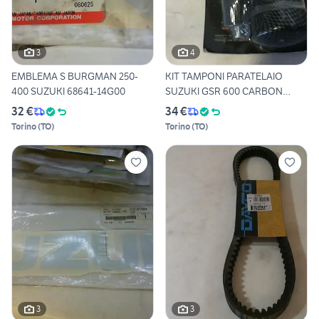
3
4
EMBLEMA S BURGMAN 250-
KIT TAMPONI PARATELAIO
400 SUZUKI 68641-14G00
SUZUKI GSR 600 CARBON
TAMUR
32 €
34 €
Torino
(
TO
)
Torino
(
TO
)
3
3