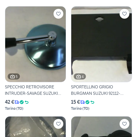
5
4
SPECCHIO RETROVISORE
SPORTELLINO GRIGIO
INTRUDER-SAVAGE SUZUKI
BURGMAN SUZUKI 92112-
56500-
20E00-19U
42 €
15 €
Torino
(
TO
)
Torino
(
TO
)