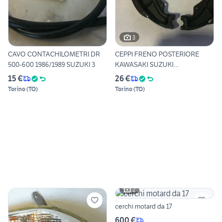
3
CAVO CONTACHILOMETRI DR
CEPPI FRENO POSTERIORE
500-600 1986/1989 SUZUKI 3
KAWASAKI SUZUKI
SPECIALBRAK
15 €
26 €
Torino
(
TO
)
Torino
(
TO
)
2
cerchi motard da 17
600 €