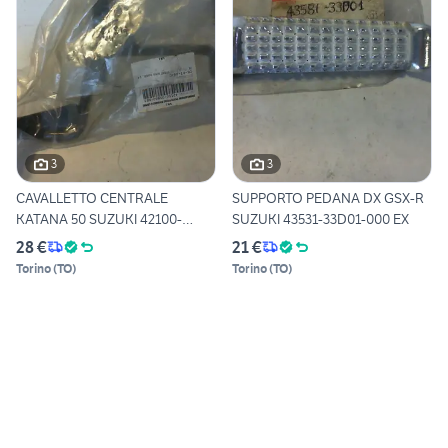
3
3
CAVALLETTO CENTRALE
SUPPORTO PEDANA DX GSX-R
KATANA 50 SUZUKI 42100-
SUZUKI 43531-33D01-000 EX
35E00-E
28 €
21 €
Torino
(
TO
)
Torino
(
TO
)