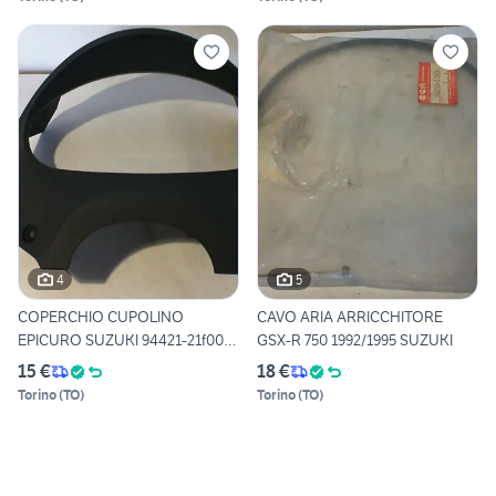
4
5
COPERCHIO CUPOLINO
CAVO ARIA ARRICCHITORE
EPICURO SUZUKI 94421-21f00-
GSX-R 750 1992/1995 SUZUKI
y0j
15 €
18 €
Torino
(
TO
)
Torino
(
TO
)