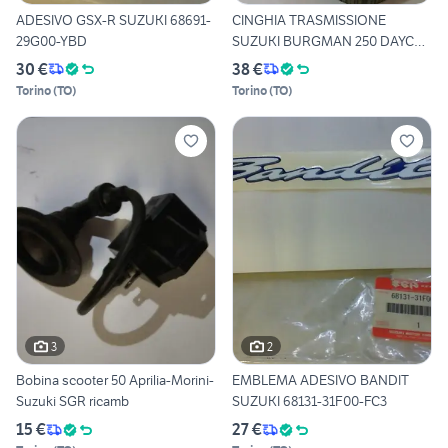
ADESIVO GSX-R SUZUKI 68691-
CINGHIA TRASMISSIONE
29G00-YBD
SUZUKI BURGMAN 250 DAYCO
8189
30 €
38 €
Torino
(
TO
)
Torino
(
TO
)
3
2
Bobina scooter 50 Aprilia-Morini-
EMBLEMA ADESIVO BANDIT
Suzuki SGR ricamb
SUZUKI 68131-31F00-FC3
15 €
27 €