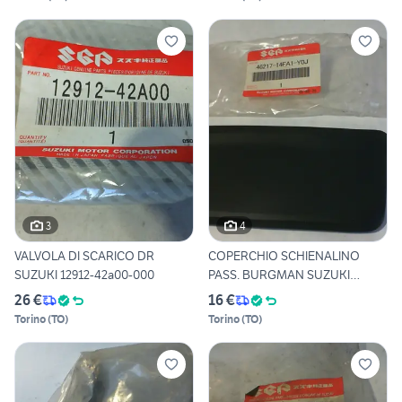
3
4
VALVOLA DI SCARICO DR
COPERCHIO SCHIENALINO
SUZUKI 12912-42a00-000
PASS. BURGMAN SUZUKI
46217-1
26 €
16 €
Torino
(
TO
)
Torino
(
TO
)