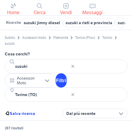
Home
Cerca
Vendi
Messaggi
suzuki jimny diesel
suzuki a rieti e provincia
suzuki 
Ricerche
Subito
Accessori moto
Piemonte
Torino (Prov)
Torino
suzuki
Cosa cerchi?
Accessori
Filtri
Moto
Salva ricerca
Dal più recente
267 risultati