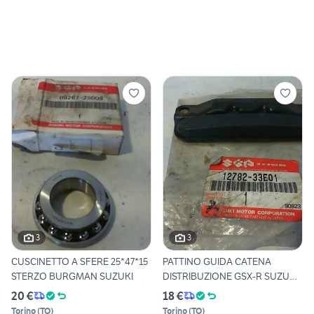
3
3
CUSCINETTO A SFERE 25*47*15
PATTINO GUIDA CATENA
STERZO BURGMAN SUZUKI
DISTRIBUZIONE GSX-R SUZUKI
12
20 €
18 €
Torino
(
TO
)
Torino
(
TO
)