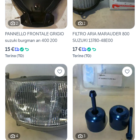
2
2
PANNELLO FRONTALE GRIGIO
FILTRO ARIA MARAUDER 800
suzuki burgman an 400 200
SUZUKI 13780-48E00
15 €
17 €
Torino
(
TO
)
Torino
(
TO
)
4
3