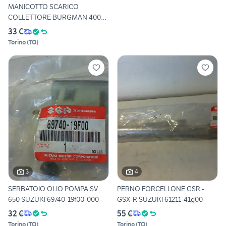
MANICOTTO SCARICO
COLLETTORE BURGMAN 400
K8/K9/L0
33 €
Torino
(
TO
)
3
4
SERBATOIO OLIO POMPA SV
PERNO FORCELLONE GSR -
650 SUZUKI 69740-19f00-000
GSX-R SUZUKI 61211-41g00
32 €
55 €
Torino
(
TO
)
Torino
(
TO
)