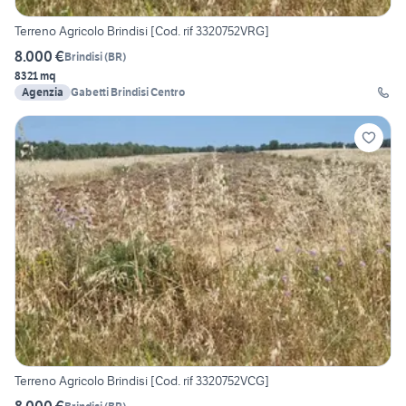
Terreno Agricolo Brindisi [Cod. rif 3320752VRG]
8.000 €
Brindisi
(
BR
)
8321 mq
Agenzia
Gabetti Brindisi Centro
Terreno Agricolo Brindisi [Cod. rif 3320752VCG]