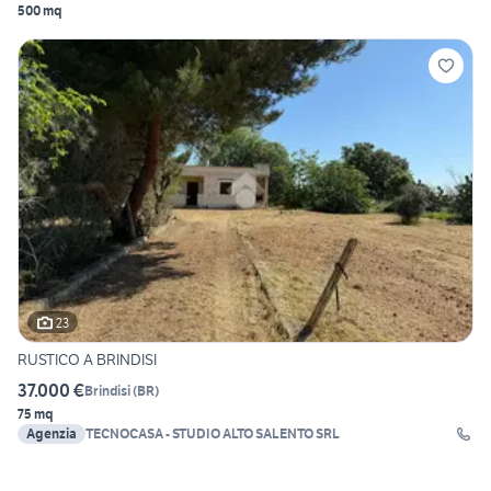
500 mq
23
RUSTICO A BRINDISI
37.000 €
Brindisi
(
BR
)
75 mq
Agenzia
TECNOCASA - STUDIO ALTO SALENTO SRL