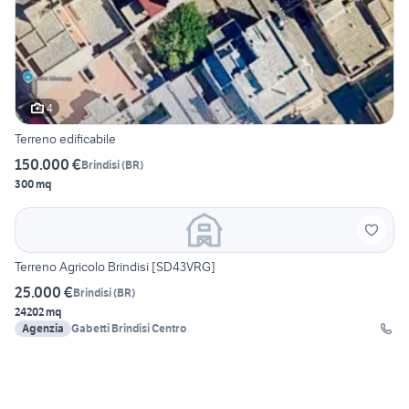
4
Terreno edificabile
150.000 €
Brindisi
(
BR
)
300 mq
Terreno Agricolo Brindisi [SD43VRG]
25.000 €
Brindisi
(
BR
)
24202 mq
Agenzia
Gabetti Brindisi Centro