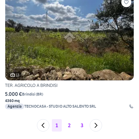
13
TER. AGRICOLO A BRINDISI
5.000 €
Brindisi
(
BR
)
4360 mq
Agenzia
TECNOCASA - STUDIO ALTO SALENTO SRL
1
2
3