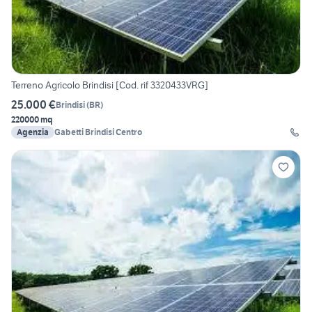
Terreno Agricolo Brindisi [Cod. rif 3320433VRG]
25.000 €
Brindisi
(
BR
)
220000 mq
Agenzia
Gabetti Brindisi Centro