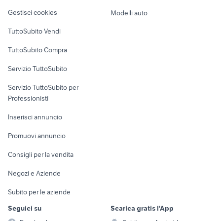
Veicoli commerciali
altro
provincia
Gestisci cookies
Modelli auto
Case vacanza
TuttoSubito Vendi
Uffici e Locali
TuttoSubito Compra
commerciali
Servizio TuttoSubito
elettronica
per la casa e la
sports e hobby
Servizio TuttoSubito per
persona
Informatica
Animali
Professionisti
Arredamento e
Console e
Accessori per
Casalinghi
Inserisci annuncio
Videogiochi
animali
Elettrodomestici
Promuovi annuncio
Audio/Video
Musica e Film
Giardino e Fai da te
Consigli per la vendita
Fotografia
Libri e Riviste
Abbigliamento e
Negozi e Aziende
Telefonia
Strumenti Musicali
Accessori
Subito per le aziende
Sports
Tutto per i bambini
Seguici su
Scarica gratis l'App
Biciclette