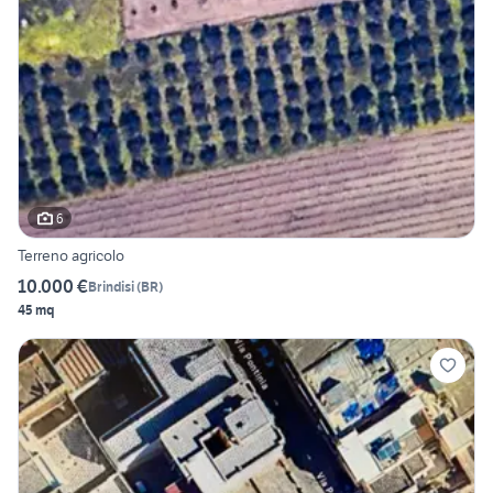
6
Terreno agricolo
10.000 €
Brindisi
(
BR
)
45 mq