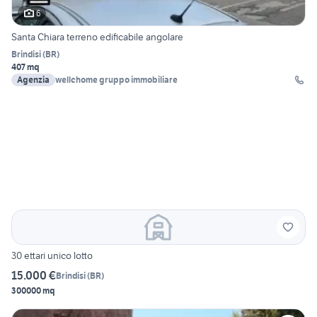
6
Santa Chiara terreno edificabile angolare
Brindisi
(
BR
)
407 mq
Agenzia
wellchome gruppo immobiliare
30 ettari unico lotto
15.000 €
Brindisi
(
BR
)
300000 mq