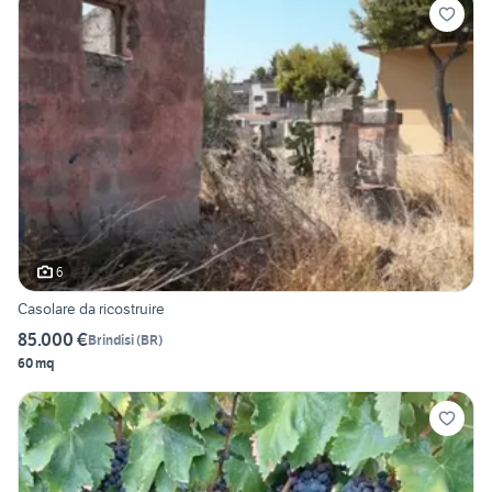
6
Casolare da ricostruire
85.000 €
Brindisi
(
BR
)
60 mq