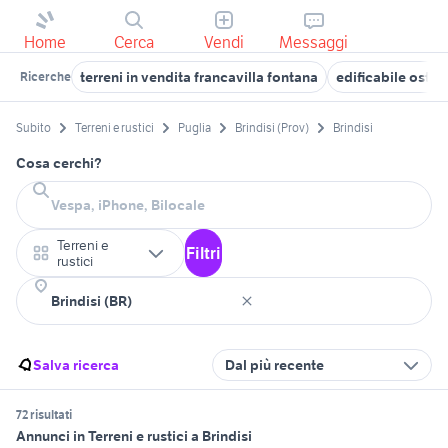
Home
Cerca
Vendi
Messaggi
terreni in vendita francavilla fontana
edificabile ostun
Ricerche
Subito
Terreni e rustici
Puglia
Brindisi (Prov)
Brindisi
Cosa cerchi?
Terreni e
Filtri
rustici
Salva ricerca
Dal più recente
72 risultati
Annunci in Terreni e rustici a Brindisi