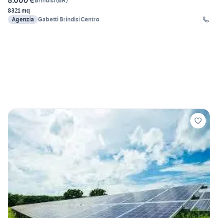
8.000 €
Brindisi
(
BR
)
8321 mq
Agenzia
Gabetti Brindisi Centro