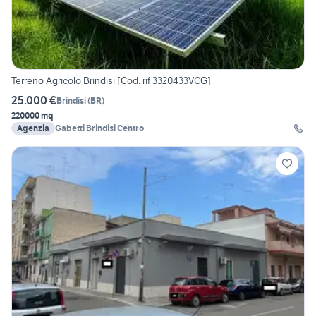
Terreno Agricolo Brindisi [Cod. rif 3320433VCG]
25.000 €
Brindisi
(
BR
)
220000 mq
Agenzia
Gabetti Brindisi Centro