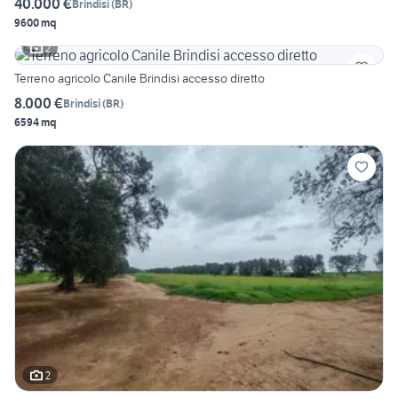
40.000 €
Brindisi
(
BR
)
9600 mq
2
Terreno agricolo Canile Brindisi accesso diretto
8.000 €
Brindisi
(
BR
)
6594 mq
2