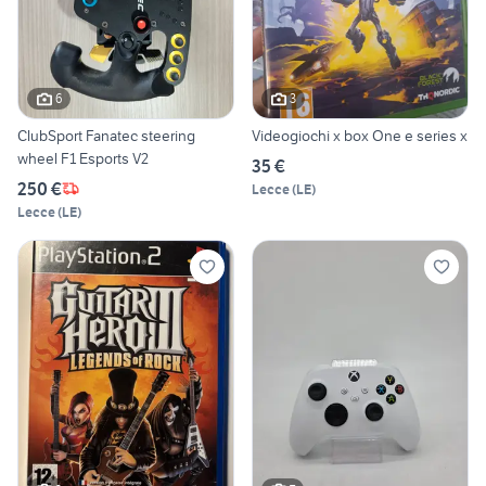
6
3
ClubSport Fanatec steering
Videogiochi x box One e series x
wheel F1 Esports V2
35 €
250 €
Lecce
(
LE
)
Lecce
(
LE
)