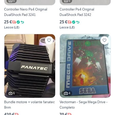
6
6
Controller Nero Ps4 Original
Controller Ps4 Original
DualShock Pad 3241
DualShock Pad 3242
25 €
25 €
Lecce
(
LE
)
Lecce
(
LE
)
6
4
Bundle motore + volante fanatec
Vectorman - Sega Mega Drive -
8nm
Completo
420 €
70 €