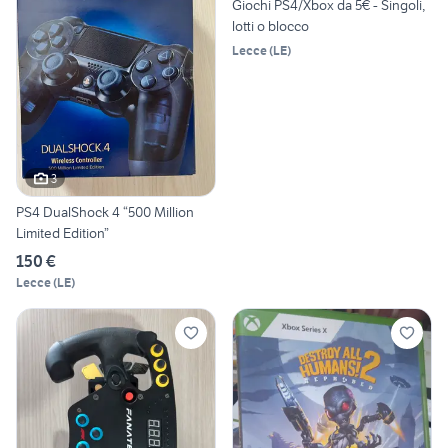
Giochi PS4/Xbox da 5€ - Singoli,
lotti o blocco
Lecce
(
LE
)
3
PS4 DualShock 4 “500 Million
Limited Edition”
150 €
Lecce
(
LE
)