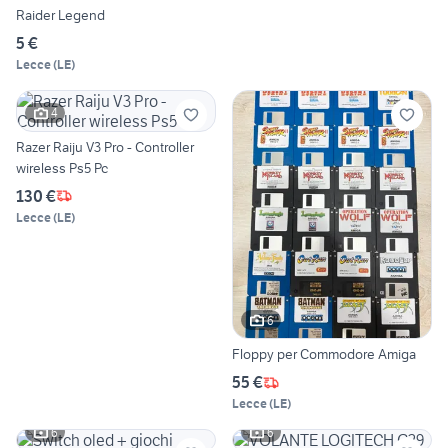
Raider Legend
5 €
Lecce
(
LE
)
4
Razer Raiju V3 Pro - Controller
wireless Ps5 Pc
130 €
Lecce
(
LE
)
6
Floppy per Commodore Amiga
55 €
Lecce
(
LE
)
6
6