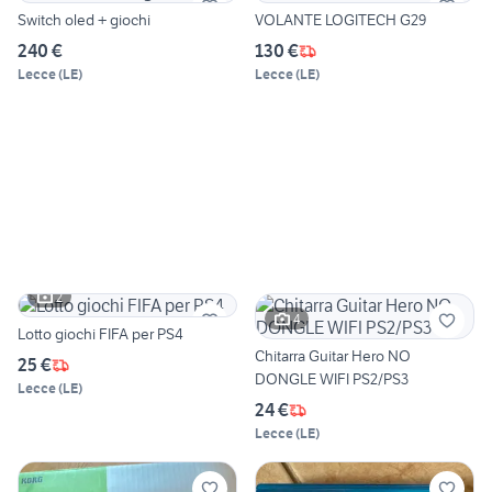
Switch oled + giochi
VOLANTE LOGITECH G29
240 €
130 €
Lecce
(
LE
)
Lecce
(
LE
)
2
4
Lotto giochi FIFA per PS4
Chitarra Guitar Hero NO
25 €
DONGLE WIFI PS2/PS3
Lecce
(
LE
)
24 €
Lecce
(
LE
)