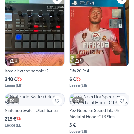
3
3
Korg electribe sampler 2
Fifa 20 Ps4
340 €
6 €
Lecce
(
LE
)
Lecce
(
LE
)
6
6
Nintendo Switch Oled Bianca
PS2 Need for Speed Fifa 05
Medal of Honor GT3 Sims
215 €
5 €
Lecce
(
LE
)
Lecce
(
LE
)