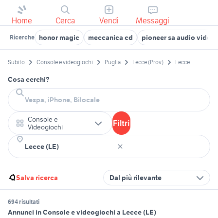
Home
Cerca
Vendi
Messaggi
honor magic
meccanica cd
pioneer sa audio video
Ricerche
Subito
Console e videogiochi
Puglia
Lecce (Prov)
Lecce
Cosa cerchi?
Console e
Filtri
Videogiochi
Salva ricerca
Dal più rilevante
694 risultati
Annunci in Console e videogiochi a Lecce (LE)