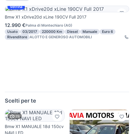
Vetrina
Bmw X1 xDrive20d xLine 190CV Full 2017
12.990 €
Palma di Montechiaro
(
AG
)
Usato
03/2017
220000 Km
Diesel
Manuale
Euro 6
Rivenditore
ALOTTO E GENEROSO AUTOMOBILI
Scelti per te
29
Bmw X1 MANUALE 18d 150cv
NAVI LED