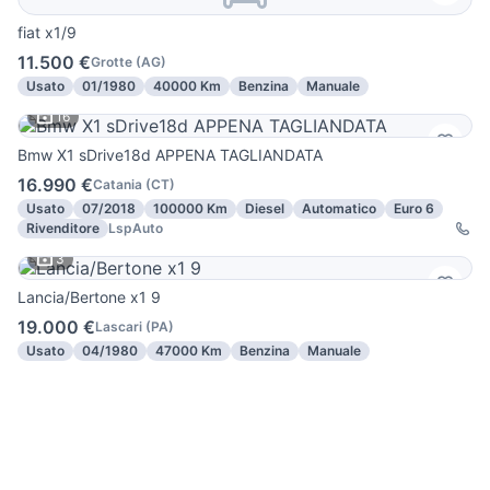
fiat x1/9
11.500 €
Grotte
(
AG
)
Usato
01/1980
40000 Km
Benzina
Manuale
16
Bmw X1 sDrive18d APPENA TAGLIANDATA
16.990 €
Catania
(
CT
)
Usato
07/2018
100000 Km
Diesel
Automatico
Euro 6
Rivenditore
LspAuto
3
Lancia/Bertone x1 9
19.000 €
Lascari
(
PA
)
Usato
04/1980
47000 Km
Benzina
Manuale