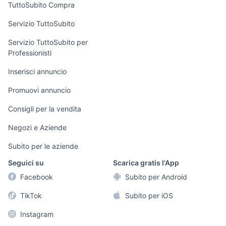
Uffici e Locali
TuttoSubito Compra
commerciali
Servizio TuttoSubito
elettronica
per la casa e la
sports e hobby
Servizio TuttoSubito per
persona
Professionisti
Informatica
Animali
Arredamento e
Inserisci annuncio
Console e
Accessori per
Casalinghi
Videogiochi
animali
Promuovi annuncio
Elettrodomestici
Audio/Video
Musica e Film
Consigli per la vendita
Giardino e Fai da
Fotografia
Libri e Riviste
te
Negozi e Aziende
Telefonia
Strumenti Musicali
Abbigliamento e
Subito per le aziende
Accessori
Sports
Seguici su
Scarica gratis l'App
Tutto per i bambini
Facebook
Subito per Android
Biciclette
TikTok
Subito per iOS
Collezionismo
Instagram