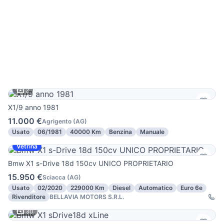
2
X1/9 anno 1981
11.000 €
Agrigento
(
AG
)
Usato
06/1981
40000 Km
Benzina
Manuale
Vetrina
Bmw X1 s-Drive 18d 150cv UNICO PROPRIETARIO
15.950 €
Sciacca
(
AG
)
Usato
02/2020
229000 Km
Diesel
Automatico
Euro 6e
Rivenditore
BELLAVIA MOTORS S.R.L.
30