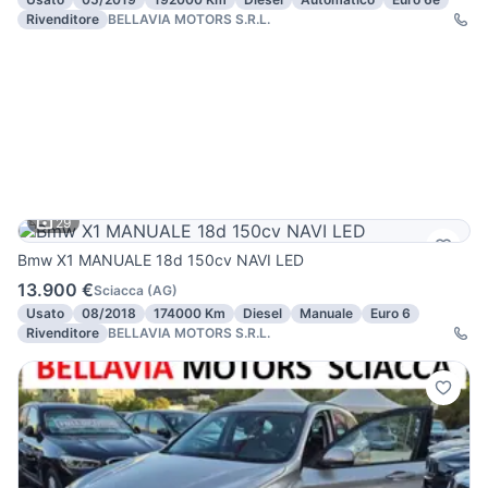
Rivenditore
BELLAVIA MOTORS S.R.L.
29
Bmw X1 MANUALE 18d 150cv NAVI LED
13.900 €
Sciacca
(
AG
)
Usato
08/2018
174000 Km
Diesel
Manuale
Euro 6
Rivenditore
BELLAVIA MOTORS S.R.L.