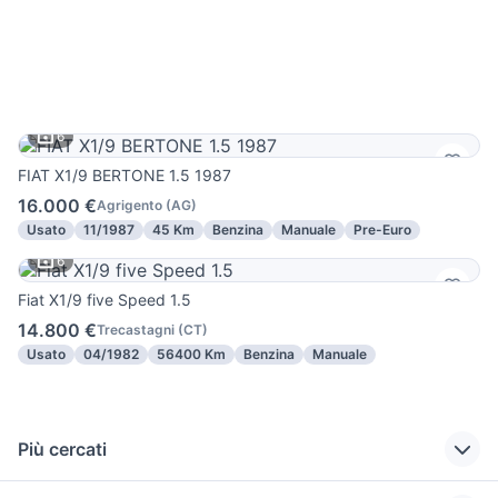
6
FIAT X1/9 BERTONE 1.5 1987
16.000 €
Agrigento
(
AG
)
Usato
11/1987
45 Km
Benzina
Manuale
Pre-Euro
6
Fiat X1/9 five Speed 1.5
14.800 €
Trecastagni
(
CT
)
Usato
04/1982
56400 Km
Benzina
Manuale
Più cercati
Correlati
Richerche simili
Suggerimenti