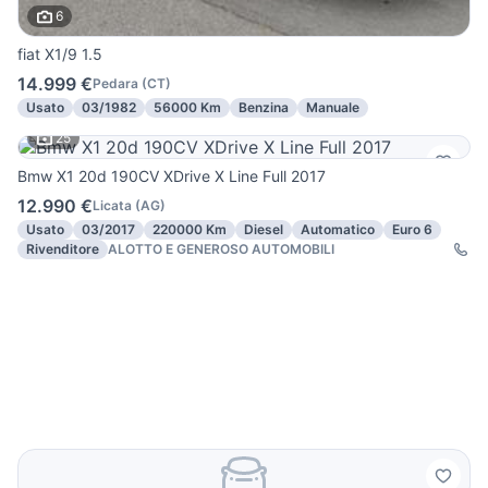
6
fiat X1/9 1.5
14.999 €
Pedara
(
CT
)
Usato
03/1982
56000 Km
Benzina
Manuale
25
Bmw X1 20d 190CV XDrive X Line Full 2017
12.990 €
Licata
(
AG
)
Usato
03/2017
220000 Km
Diesel
Automatico
Euro 6
Rivenditore
ALOTTO E GENEROSO AUTOMOBILI