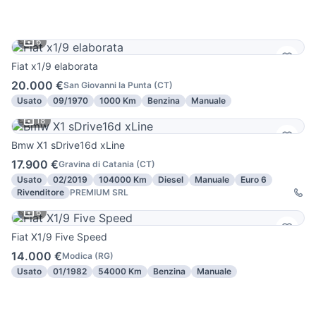
6
Fiat x1/9 elaborata
20.000 €
San Giovanni la Punta
(
CT
)
Usato
09/1970
1000 Km
Benzina
Manuale
18
Bmw X1 sDrive16d xLine
17.900 €
Gravina di Catania
(
CT
)
Usato
02/2019
104000 Km
Diesel
Manuale
Euro 6
Rivenditore
PREMIUM SRL
6
Fiat X1/9 Five Speed
14.000 €
Modica
(
RG
)
Usato
01/1982
54000 Km
Benzina
Manuale