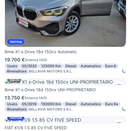
Vetrina
Bmw X1 s-Drive 18d 150cv Automatic
19.700 €
Sciacca
(
AG
)
Usato
05/2022
123000 Km
Diesel
Automatico
Euro 6
Rivenditore
BELLAVIA MOTORS S.R.L.
25
Bmw X1 s-Drive 18d 150cv UNI-PROPRIETARIO
13.750 €
Sciacca
(
AG
)
Usato
05/2019
192000 Km
Diesel
Automatico
Euro 6e
Rivenditore
BELLAVIA MOTORS S.R.L.
Vetrina
FIAT X1/9 1.5 85 CV FIVE SPEED