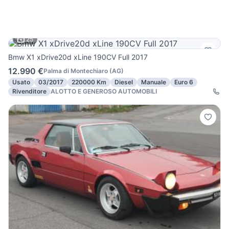
25
Bmw X1 xDrive20d xLine 190CV Full 2017
12.990 €
Palma di Montechiaro
(
AG
)
Usato
03/2017
220000 Km
Diesel
Manuale
Euro 6
Rivenditore
ALOTTO E GENEROSO AUTOMOBILI