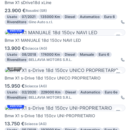
Bmw X1 sDrive18d xLine
23.900 €
Rosolini
(
SR
)
Usato
07/2021
135000 Km
Diesel
Automatico
Euro 6
Rivenditore
Gino Auto s.r.l.
Vetrina
Bmw X1 MANUALE 18d 150cv NAVI LED
13.900 €
Sciacca
(
AG
)
Usato
08/2018
174000 Km
Diesel
Manuale
Euro 6
Rivenditore
BELLAVIA MOTORS S.R.L.
30
Bmw X1 s-Drive 18d 150cv UNICO PROPRIETARIO
15.950 €
Sciacca
(
AG
)
Usato
02/2020
229000 Km
Diesel
Automatico
Euro 6e
Rivenditore
BELLAVIA MOTORS S.R.L.
Vetrina
Bmw X1 s-Drive 18d 150cv UNI-PROPRIETARIO
13.750 €
Sciacca
(
AG
)
Usato
05/2019
192000 Km
Diesel
Automatico
Euro 6e