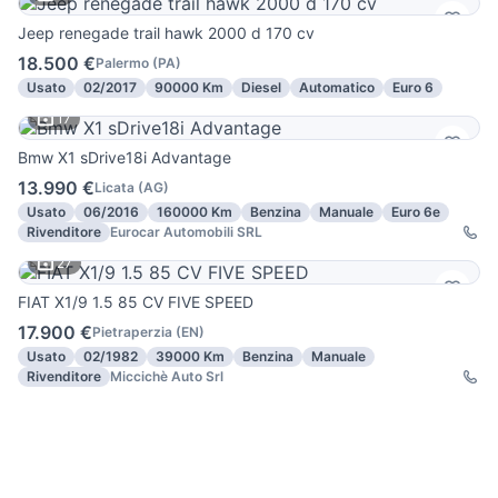
Jeep renegade trail hawk 2000 d 170 cv
18.500 €
Palermo
(
PA
)
Usato
02/2017
90000 Km
Diesel
Automatico
Euro 6
17
Bmw X1 sDrive18i Advantage
13.990 €
Licata
(
AG
)
Usato
06/2016
160000 Km
Benzina
Manuale
Euro 6e
Rivenditore
Eurocar Automobili SRL
27
FIAT X1/9 1.5 85 CV FIVE SPEED
17.900 €
Pietraperzia
(
EN
)
Usato
02/1982
39000 Km
Benzina
Manuale
Rivenditore
Miccichè Auto Srl