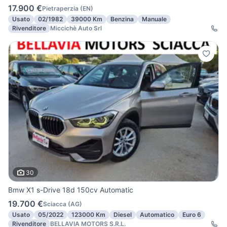
17.900 €
Pietraperzia
(
EN
)
Usato
02/1982
39000 Km
Benzina
Manuale
Rivenditore
Miccichè Auto Srl
30
Bmw X1 s-Drive 18d 150cv Automatic
19.700 €
Sciacca
(
AG
)
Usato
05/2022
123000 Km
Diesel
Automatico
Euro 6
Rivenditore
BELLAVIA MOTORS S.R.L.