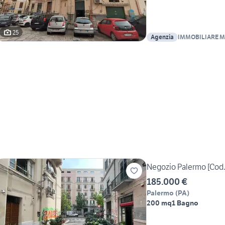
25
Agenzia
IMMOBILIARE 
Negozio Palermo [Cod
185.000 €
Palermo
(
PA
)
200 mq
1 Bagno