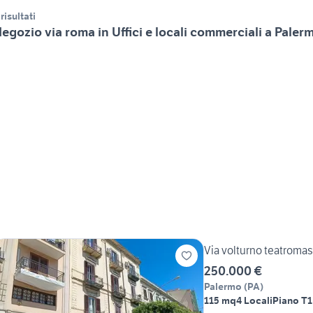
 risultati
egozio via roma in Uffici e locali commerciali a Paler
Via volturno teatroma
250.000 €
Palermo
(
PA
)
115 mq
4 Locali
Piano T
1