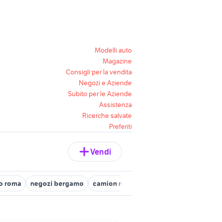
Modelli auto
Magazine
Consigli per la vendita
Negozi e Aziende
Subito per le Aziende
Assistenza
Ricerche salvate
Preferiti
Vendi
to roma
negozi bergamo
camion negozio usato
affitto negozi