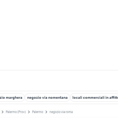
zio marghera
negozio via nomentana
locali commerciali in affit
Palermo (Prov)
Palermo
negozio via roma