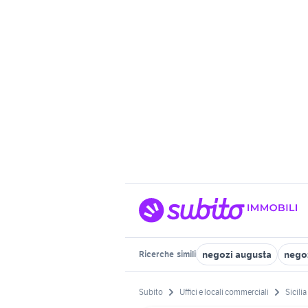
negozi augusta
nego
Ricerche
simili
Subito
Uffici e locali commerciali
Sicilia