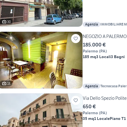
30
Agenzia
IMMOBILIARE 
NEGOZIO A PALERMO
185.000 €
Palermo
(
PA
)
185 mq
3 Locali
3 Bagni
18
Agenzia
Tecnocasa Paler
Via Dello Spezio Poli
650 €
Palermo
(
PA
)
35 mq
1 Locale
Piano T
1