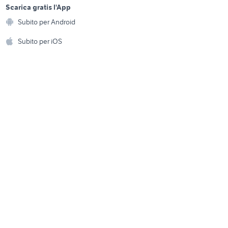
a
Scarica gratis l'App
Animali
merciali
iveco stralis 500
Subito per Android
ento e
Accessori per animali
vendita locali San Severo
hi
Subito per iOS
Musica e Film
omestici
Libri e Riviste
e Fai da te
Strumenti Musicali
amento e
ri
Sports
 i bambini
Biciclette
Collezionismo