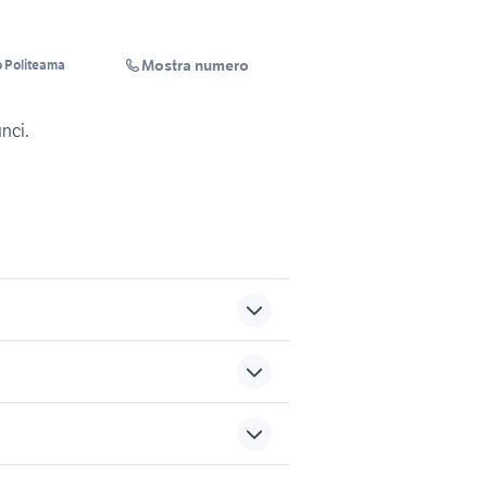
Mostra numero
o Politeama
unci.
veicoli commerciali usati
a
sicilia
a
altabile
piantapatate
sports e hobby