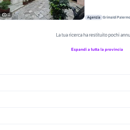
11
Agenzia
Grimaldi Palerm
La tua ricerca ha restituito pochi ann
Espandi a tutta la provincia
icherche simili
Suggerimenti
eicoli commerciali usati lazio
trattori usati sicilia partanna
samsung vecchi modelli con
assoni scarrabili usati
fallimento veicoli commerciali
Parma provincia
furgoni usati genov
sportellino
emirimorchi usati vasche
iveco daily veicoli commerciali Emili
iveco daily usato rib
Romagna
onetti usato 4x4 lombardia
porto cavalli
miniescavatore 18 quintali
lavoro e servizi
elettronica
per la casa e la