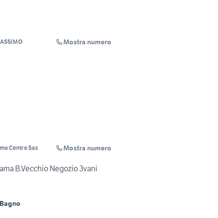
Mostra numero
MASSIMO
Mostra numero
mo Centro Sas
teama B.Vecchio Negozio 3vani
 Bagno