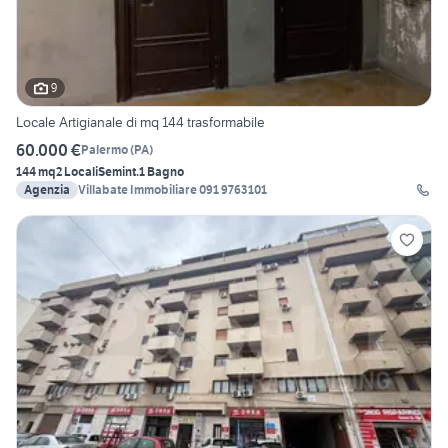
9
Locale Artigianale di mq 144 trasformabile
60.000 €
Palermo
(
PA
)
144 mq
2 Locali
Semint.
1 Bagno
Agenzia
Villabate Immobiliare 091 9763101