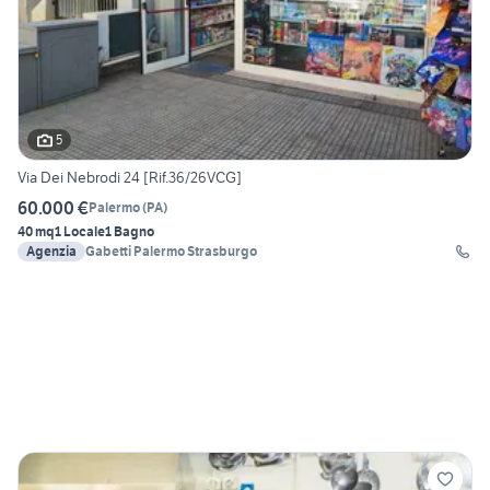
5
Via Dei Nebrodi 24 [Rif.36/26VCG]
60.000 €
Palermo
(
PA
)
40 mq
1 Locale
1 Bagno
Agenzia
Gabetti Palermo Strasburgo