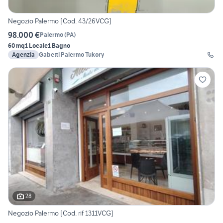
Negozio Palermo [Cod. 43/26VCG]
98.000 €
Palermo
(
PA
)
60 mq
1 Locale
1 Bagno
Agenzia
Gabetti Palermo Tukory
28
Negozio Palermo [Cod. rif 1311VCG]