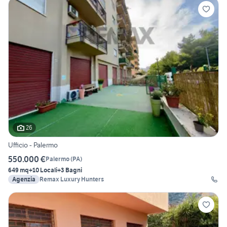
26
Ufficio - Palermo
550.000 €
Palermo
(
PA
)
649 mq
+10 Locali
+3 Bagni
Agenzia
Remax Luxury Hunters