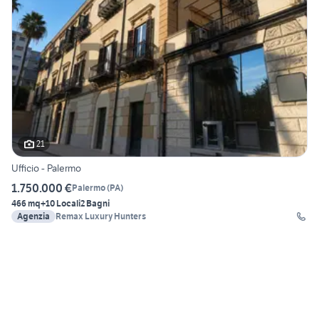
21
Ufficio - Palermo
1.750.000 €
Palermo
(
PA
)
466 mq
+10 Locali
2 Bagni
Agenzia
Remax Luxury Hunters