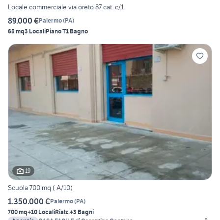
Locale commerciale via oreto 87 cat. c/1
89.000 €
Palermo
(
PA
)
65 mq
3 Locali
Piano T
1 Bagno
19
Scuola 700 mq ( A/10)
1.350.000 €
Palermo
(
PA
)
700 mq
+10 Locali
Rialz.
+3 Bagni