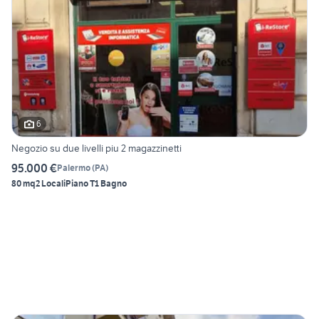
6
Negozio su due livelli piu 2 magazzinetti
95.000 €
Palermo
(
PA
)
80 mq
2 Locali
Piano T
1 Bagno