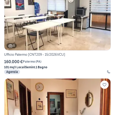
8
Ufficio Palermo [CNT209 - 15/2026VCU]
160.000 €
Palermo
(
PA
)
101 mq
3 Locali
Semint.
1 Bagno
Agenzia