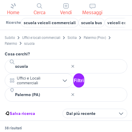
Home
Cerca
Vendi
Messaggi
scuola veicoli commerciali
scuola bus
veicoli comme
Ricerche
Subito
Uffici e locali commerciali
Sicilia
Palermo (Prov)
Palermo
scuola
Cosa cerchi?
Uffici e Locali
Filtri
commerciali
Salva ricerca
Dal più recente
38 risultati