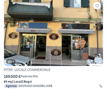
4
PITRE': LOCALE COMMERCIALE
169.000 €
Palermo
(
PA
)
85 mq
2 Locali
2 Bagni
Agenzia
SOVRANO IMMOBILIARE