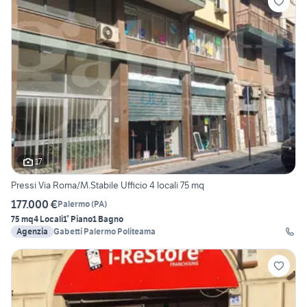
17
Pressi Via Roma/M.Stabile Ufficio 4 locali 75 mq
177.000 €
Palermo
(
PA
)
75 mq
4 Locali
1° Piano
1 Bagno
Agenzia
Gabetti Palermo Politeama