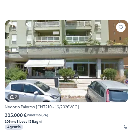
2
Negozio Palermo [CNT210 - 16/2026VCG]
205.000 €
Palermo
(
PA
)
109 mq
3 Locali
2 Bagni
Agenzia