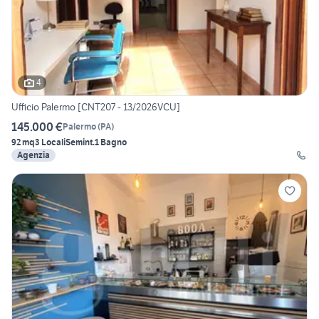
4
Ufficio Palermo [CNT207 - 13/2026VCU]
145.000 €
Palermo
(
PA
)
92 mq
3 Locali
Semint.
1 Bagno
Agenzia