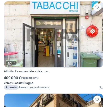
17
Attività Commerciale - Palermo
409.000 €
Palermo
(
PA
)
72 mq
1 Locale
1 Bagno
Agenzia
Remax Luxury Hunters