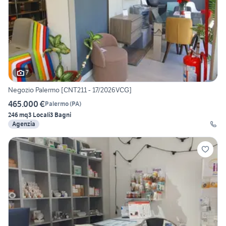
7
Negozio Palermo [CNT211 - 17/2026VCG]
465.000 €
Palermo
(
PA
)
246 mq
3 Locali
3 Bagni
Agenzia