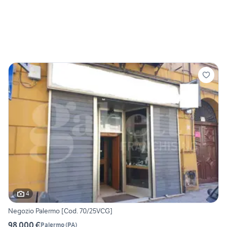
4
Negozio Palermo [Cod. 70/25VCG]
98.000 €
Palermo
(
PA
)