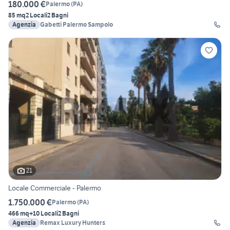
180.000 €
Palermo
(
PA
)
85 mq
2 Locali
2 Bagni
Agenzia
Gabetti Palermo Sampolo
21
Locale Commerciale - Palermo
1.750.000 €
Palermo
(
PA
)
466 mq
+10 Locali
2 Bagni
Agenzia
Remax Luxury Hunters