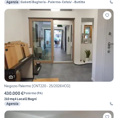
Agenzia
Gabetti Bagheria - Palermo- Cefalu' - Buttitta
7
Negozio Palermo [CNT220 - 25/2026VCG]
430.000 €
Palermo
(
PA
)
210 mq
4 Locali
2 Bagni
Agenzia