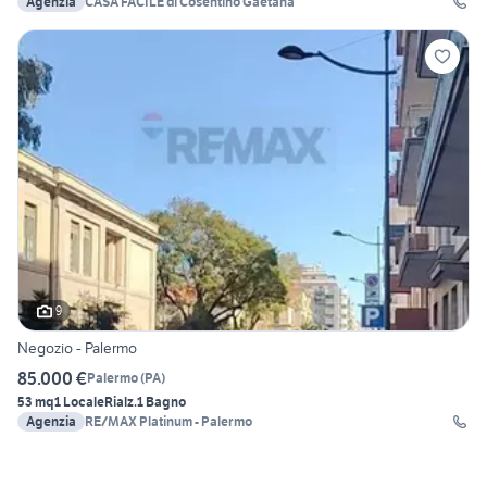
Agenzia
CASA FACILE di Cosentino Gaetana
9
Negozio - Palermo
85.000 €
Palermo
(
PA
)
53 mq
1 Locale
Rialz.
1 Bagno
Agenzia
RE/MAX Platinum - Palermo