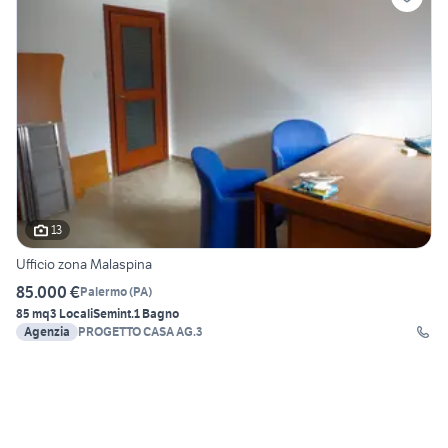
13
Ufficio zona Malaspina
85.000 €
Palermo
(
PA
)
85 mq
3 Locali
Semint.
1 Bagno
Agenzia
PROGETTO CASA AG.3