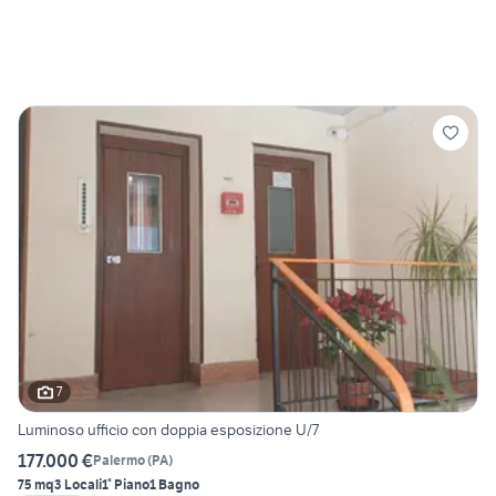
7
Luminoso ufficio con doppia esposizione U/7
177.000 €
Palermo
(
PA
)
75 mq
3 Locali
1° Piano
1 Bagno