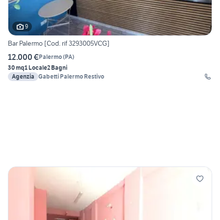
9
Bar Palermo [Cod. rif 3293005VCG]
12.000 €
Palermo
(
PA
)
30 mq
1 Locale
2 Bagni
Agenzia
Gabetti Palermo Restivo