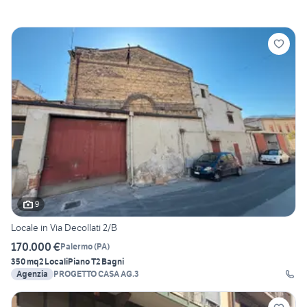
9
Locale in Via Decollati 2/B
170.000 €
Palermo
(
PA
)
350 mq
2 Locali
Piano T
2 Bagni
Agenzia
PROGETTO CASA AG.3