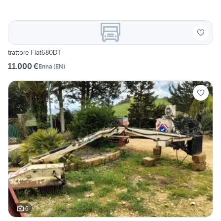
trattore Fiat680DT
11.000 €
Enna
(
EN
)
6