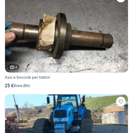
4
Assi e boccole per trattori
25 €
Enna
(
EN
)