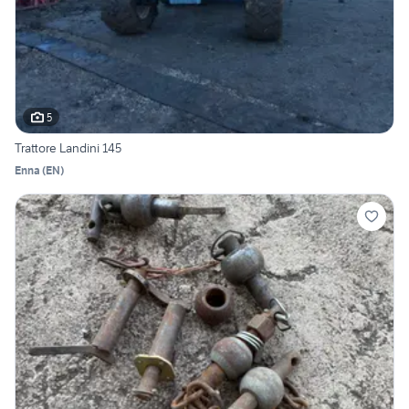
5
Trattore Landini 145
Enna
(
EN
)