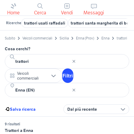
Home
Cerca
Vendi
Messaggi
trattori usati raffadali
trattori santa margherita di beli
Ricerche
Subito
Veicoli commerciali
Sicilia
Enna (Prov)
Enna
trattori
Cosa cerchi?
Veicoli
Filtri
commerciali
Salva ricerca
Dal più recente
9 risultati
Trattori a Enna