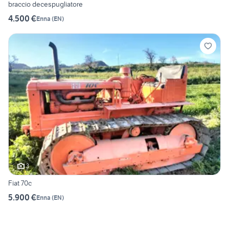
braccio decespugliatore
4.500 €
Enna
(
EN
)
3
Fiat 70c
5.900 €
Enna
(
EN
)