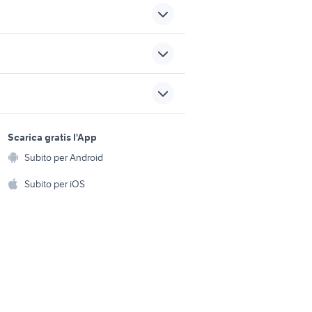
o
pesci olbia
akita inu cucciolo
sports e hobby
a
Scarica gratis l'App
Animali
papere
Subito per Android
ento e
recinzioni in regalo
Accessori per animali
hi
Subito per iOS
Musica e Film
omestici
Libri e Riviste
e Fai da te
Strumenti Musicali
amento e
ri
Sports
 i bambini
Biciclette