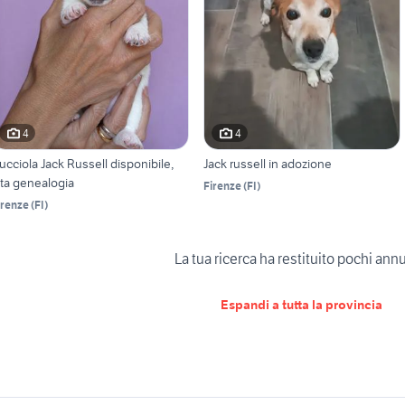
4
4
ucciola Jack Russell disponibile,
Jack russell in adozione
lta genealogia
Firenze
(
FI
)
irenze
(
FI
)
La tua ricerca ha restituito pochi ann
Espandi a tutta la provincia