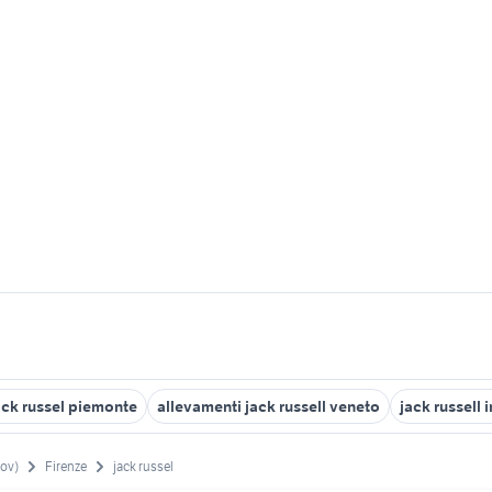
ack russel piemonte
allevamenti jack russell veneto
jack russell 
rov)
Firenze
jack russel