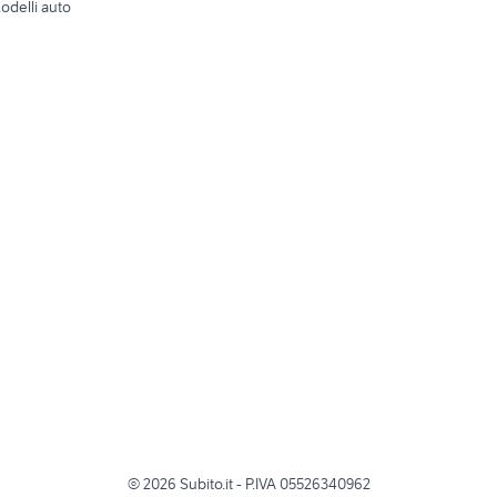
odelli auto
©
2026
Subito.it - P.IVA 05526340962