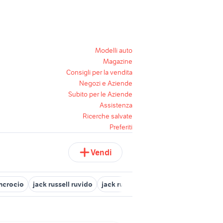
Modelli auto
Magazine
Consigli per la vendita
Negozi e Aziende
Subito per le Aziende
Assistenza
Ricerche salvate
Preferiti
Vendi
incrocio
jack russell ruvido
jack russell nano
cuccioli di jack r