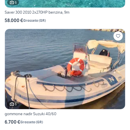
6
Saver 300 2010 2x270HP benzina, 9m
58.000 €
Grosseto
(
GR
)
6
gommone nadir Suzuki 40/60
6.700 €
Grosseto
(
GR
)