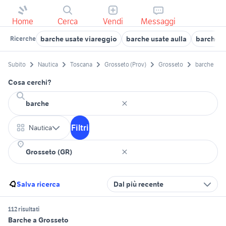
Home
Cerca
Vendi
Messaggi
barche usate viareggio
barche usate aulla
barche s
Ricerche
Subito
Nautica
Toscana
Grosseto (Prov)
Grosseto
barche
Cosa cerchi?
Filtri
Nautica
Salva ricerca
Dal più recente
112 risultati
Barche a Grosseto