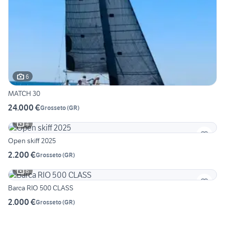
6
MATCH 30
24.000 €
Grosseto
(
GR
)
4
Open skiff 2025
2.200 €
Grosseto
(
GR
)
6
Barca RIO 500 CLASS
2.000 €
Grosseto
(
GR
)