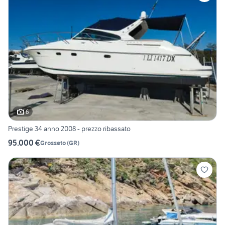
6
Prestige 34 anno 2008 - prezzo ribassato
95.000 €
Grosseto
(
GR
)