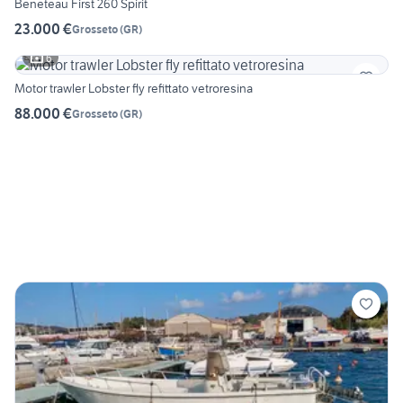
Beneteau First 260 Spirit
23.000 €
Grosseto
(
GR
)
6
Motor trawler Lobster fly refittato vetroresina
88.000 €
Grosseto
(
GR
)