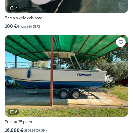
2
Barca a vela cabinata
100 €
Grosseto
(
GR
)
6
Pursuit 25 piedi
16.000 €
Grosseto
(
GR
)