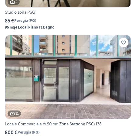
4
Studio zona PSG
85 €
Perugia
(
PG
)
95 mq
4 Locali
Piano T
1 Bagno
11
Locale Commerciale di 90 mq Zona Stazione PSC/138
800 €
Perugia
(
PG
)