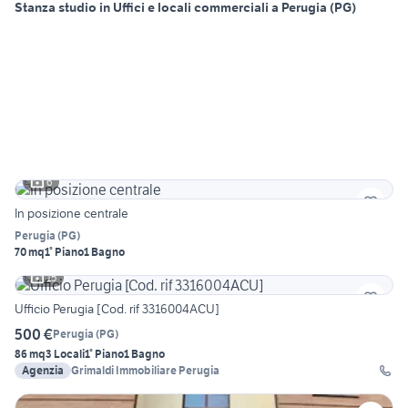
Stanza studio in Uffici e locali commerciali a Perugia (PG)
6
In posizione centrale
Perugia
(
PG
)
70 mq
1° Piano
1 Bagno
15
Ufficio Perugia [Cod. rif 3316004ACU]
500 €
Perugia
(
PG
)
86 mq
3 Locali
1° Piano
1 Bagno
Agenzia
Grimaldi Immobiliare Perugia