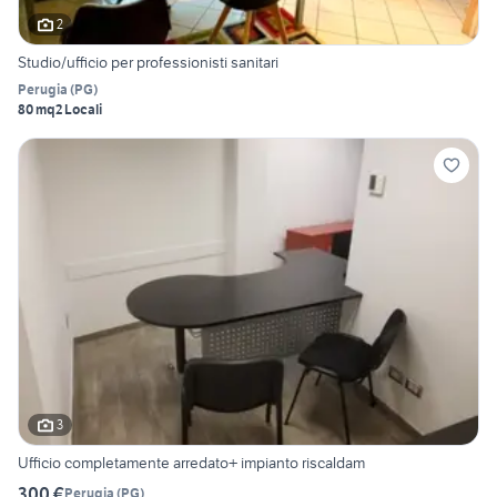
2
Studio/ufficio per professionisti sanitari
Perugia
(
PG
)
80 mq
2 Locali
3
Ufficio completamente arredato+ impianto riscaldam
300 €
Perugia
(
PG
)