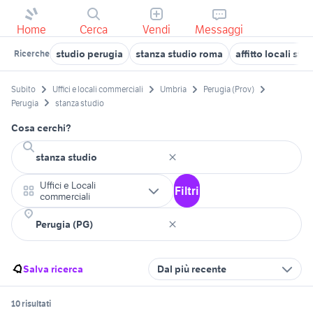
Home
Cerca
Vendi
Messaggi
studio perugia
stanza studio roma
affitto locali st
Ricerche
Subito
Uffici e locali commerciali
Umbria
Perugia (Prov)
Perugia
stanza studio
Cosa cerchi?
Uffici e Locali
Filtri
commerciali
Salva ricerca
Dal più recente
10 risultati