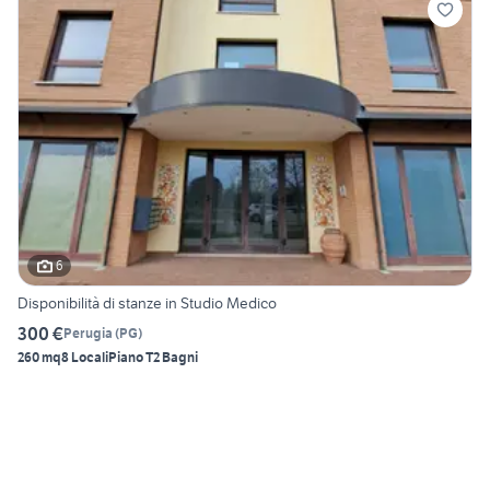
6
Disponibilità di stanze in Studio Medico
300 €
Perugia
(
PG
)
260 mq
8 Locali
Piano T
2 Bagni