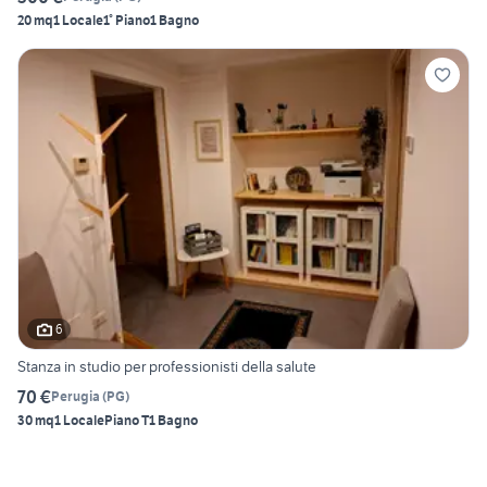
20 mq
1 Locale
1° Piano
1 Bagno
6
Stanza in studio per professionisti della salute
70 €
Perugia
(
PG
)
30 mq
1 Locale
Piano T
1 Bagno