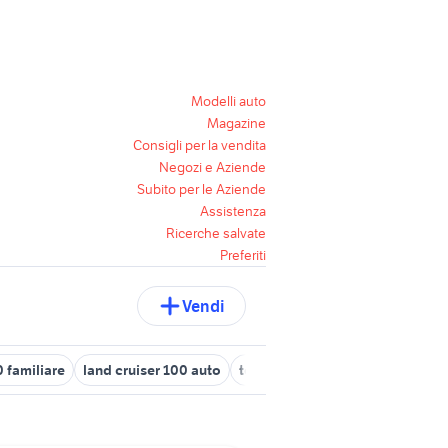
Modelli auto
Magazine
Consigli per la vendita
Negozi e Aziende
Subito per le Aziende
Assistenza
Ricerche salvate
Preferiti
Vendi
 familiare
land cruiser 100 auto
toyota 100 auto
batteria 100