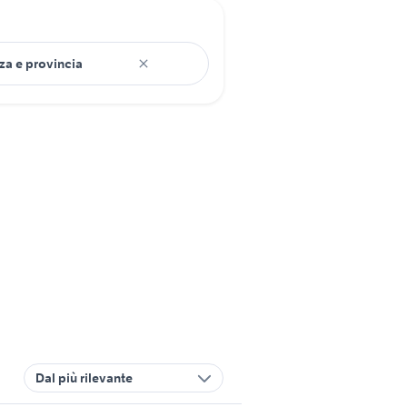
Dal più rilevante