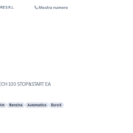
Mostra numero
RE S.R.L
CH 100 STOP&START EA
 Km
Benzina
Automatico
Euro 6