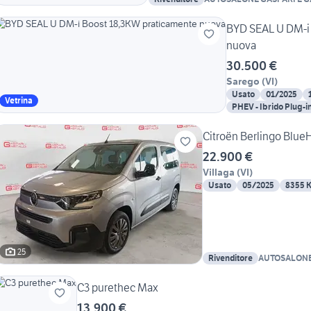
BYD SEAL U DM-i
nuova
30.500 €
Sarego
(
VI
)
Usato
01/2025
Vetrina
PHEV - Ibrido Plug-i
Citroën Berlingo Blu
22.900 €
Villaga
(
VI
)
Usato
05/2025
8355 
25
Rivenditore
AUTOSALONE
GASTALDI SR
C3 purethec Max
13.900 €