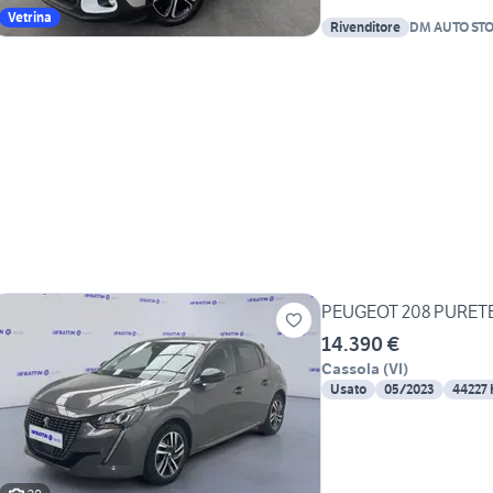
Vetrina
Rivenditore
DM AUTO STO
PEUGEOT 208 PURETE
14.390 €
Cassola
(
VI
)
Usato
05/2023
44227