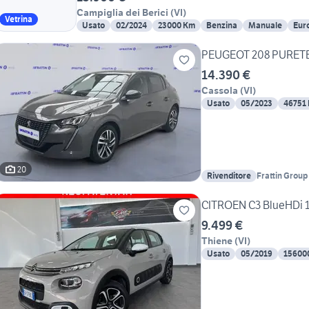
Campiglia dei Berici
(
VI
)
Vetrina
Usato
02/2024
23000 Km
Benzina
Manuale
Eur
PEUGEOT 208 PURETE
14.390 €
Cassola
(
VI
)
Usato
05/2023
46751
20
Rivenditore
Frattin Group 
CITROEN C3 BlueHDi 
9.499 €
Thiene
(
VI
)
Usato
05/2019
15600