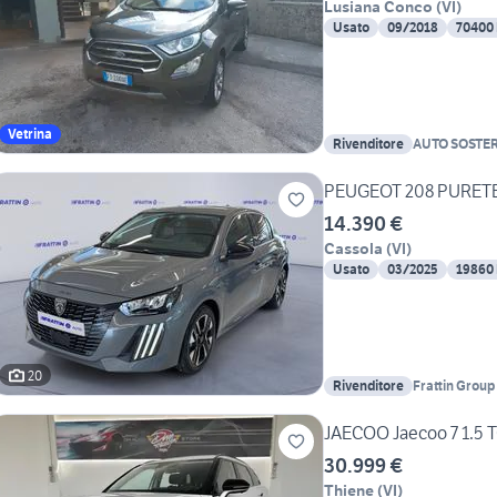
Lusiana Conco
(
VI
)
Usato
09/2018
70400
Vetrina
Rivenditore
AUTO SOSTER 
PEUGEOT 208 PURETE
14.390 €
Cassola
(
VI
)
Usato
03/2025
19860
20
Rivenditore
Frattin Group 
JAECOO Jaecoo 7 1.5
30.999 €
Thiene
(
VI
)