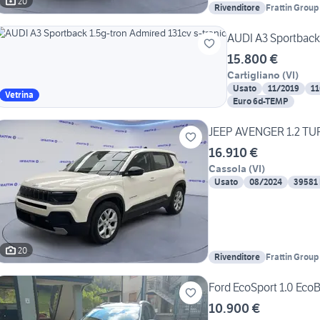
20
Rivenditore
Frattin Group 
AUDI A3 Sportback 
15.800 €
Cartigliano
(
VI
)
Usato
11/2019
1
Vetrina
Euro 6d-TEMP
JEEP AVENGER 1.2 TU
16.910 €
Cassola
(
VI
)
Usato
08/2024
39581
20
Rivenditore
Frattin Group 
Ford EcoSport 1.0 Eco
10.900 €