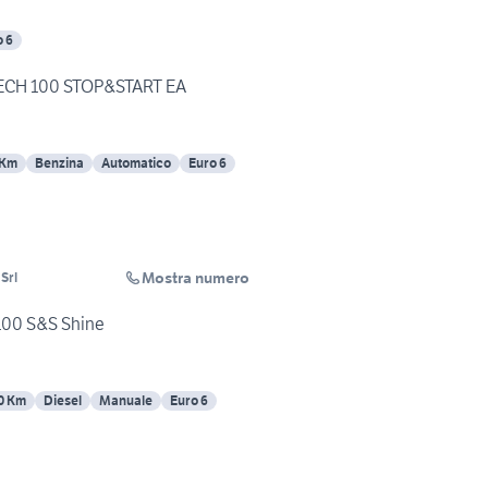
o 6
CH 100 STOP&START EA
 Km
Benzina
Automatico
Euro 6
Mostra numero
Srl
100 S&S Shine
0 Km
Diesel
Manuale
Euro 6