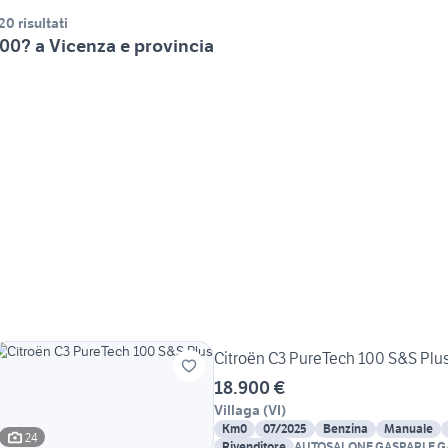
20 risultati
00? a Vicenza e provincia
Citroën C3 PureTech 100 S&S Plu
18.900 €
Villaga
(
VI
)
Km0
07/2025
Benzina
Manuale
24
Rivenditore
AUTOSALONE GASPARI E G