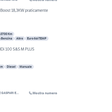
 Boost 18,3KW praticamente
10700 Km
n Benzina
Altro
Euro 6d-TEMP
eHDi 100 S&S M PLUS
Km
Diesel
Manuale
Mostra numero
 GASPARI E
L