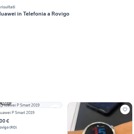
 risultati
uawei in Telefonia a Rovigo
2
uawei P Smart 2019
00 €
ovigo
(
RO
)