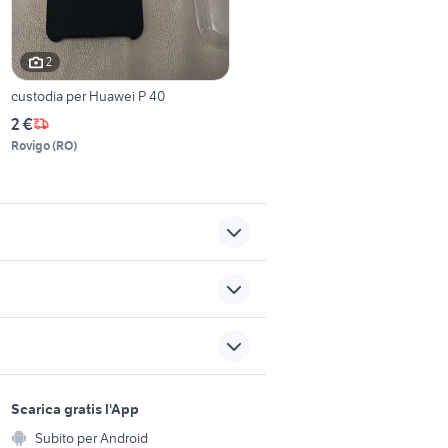
2
custodia per Huawei P 40
2 €
Rovigo
(
RO
)
cover audi
sato
autoradio ford fiesta
sports e hobby
a
Scarica gratis l'App
Animali
samsung giaveno
Subito per Android
ento e