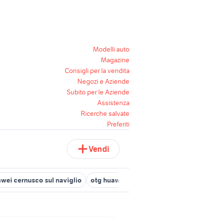
Modelli auto
Magazine
Consigli per la vendita
Negozi e Aziende
Subito per le Aziende
Assistenza
Ricerche salvate
Preferiti
Vendi
wei cernusco sul naviglio
otg huawei
huawei smartwatch 3
hu