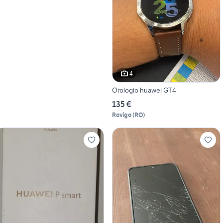
4
Orologio huawei GT4
135 €
Rovigo
(
RO
)