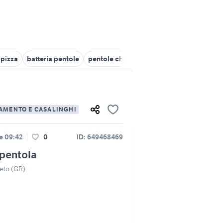
 pizza
batteria pentole
pentole chef
pentole professionali
p
AMENTO E CASALINGHI
le 09:42
0
ID: 649468469
 pentola
eto (GR)