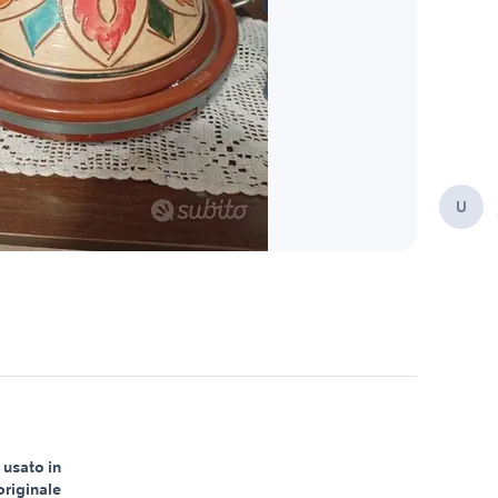
U
 usato in
originale