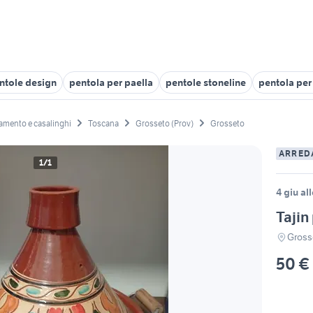
ntole design
pentola per paella
pentole stoneline
pentola per
amento e casalinghi
Toscana
Grosseto (Prov)
Grosseto
ARRED
1/1
4 giu al
Tajin
Gross
50 €