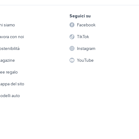
 pentole
cucina pentole antiaderente
pentola elettrica
lavoro e servizi
elettronica
per la casa e la
nto
arredamento
arredamento
Seguici su
person
Offerte di lavoro
Informatica
arredamento
la pentola a pressione
manici pentole arr
hi siamo
Facebook
Arredam
a
arredamento
etto
Servizi
Console e Videogiochi
Casaling
avora con noi
TikTok
set pentole induzione
pentole lagostina
amc arredamento
arredamento
arredamento
 a schiera
Candidati in cerca di
Audio/Video
Elettrod
ostenibilità
Instagram
lavoro
tavolo rotondo
mobili usati bagheri
i
Fotografia
Giardino 
agazine
YouTube
o bagno - ikea
divani palermo
lavatoio da esterno 
Attrezzature di lavoro
Telefonia
Abbigli
dee regalo
Accesso
e altro
appa del sito
Tutto per
odelli auto