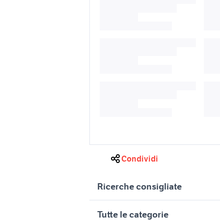
Condividi
Ricerche consigliate
pentole da cucina
pentola s
Tutte le categorie
professionali