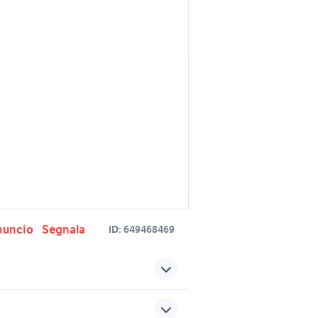
nuncio
Segnala
ID:
649468469
pentola a pressione elettrica