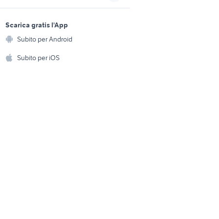
pentole da cucina
sports e hobby
professionali arredamento
a
Scarica gratis l'App
Animali
edamento
tajine arredamento
Subito per Android
ento e
Accessori per animali
hi
Subito per iOS
pentole arredamento Bari
provincia
Musica e Film
omestici
a
arredamento Firenze
Libri e Riviste
e Fai da te
ikea
cappa cucina rame
Strumenti Musicali
amento e
ri
Sports
 i bambini
Biciclette
Collezionismo