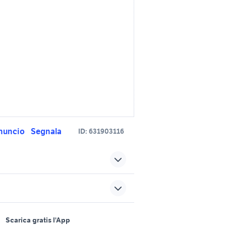
nuncio
Segnala
ID:
631903116
cl500
524
camper ducato usato
sports e hobby
motorhome mirage usato
a
Scarica gratis l'App