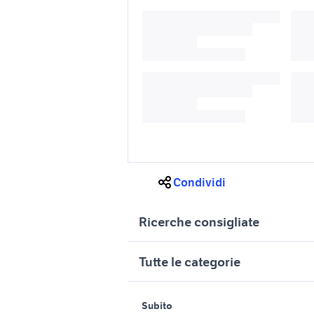
Condividi
Ricerche consigliate
682 veicoli commerciali
hymer mo
Tutte le categorie
cl leica
prezzo
casa mob
motori
immobili
roulotte adria camper
Piemont
Subito