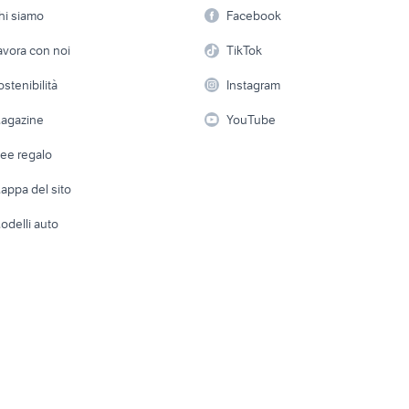
Offerte di lavoro
Informatica
affitto camper Cagliari
hi siamo
Facebook
ati busto arsizio
finestre per camper
Arredam
provincia
etto
Servizi
Console e Videogiochi
Casaling
avora con noi
TikTok
noleggio camper
elnagh marlin 58
 a schiera
Candidati in cerca di
Audio/Video
Elettrod
ostenibilità
Instagram
lavoro
estro 5
camper fabriano
roulotte doppio ass
i
Fotografia
Giardino 
agazine
YouTube
Attrezzature di lavoro
Telefonia
Abbigli
dee regalo
Accesso
e altro
appa del sito
Tutto per
odelli auto