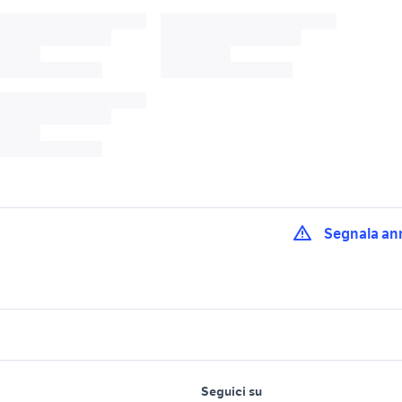
Segnala an
bil
cls sw
eriba puck
metz 45 cl
hymer motorhome 
ile camper
lavoro e servizi
elettronica
per la casa e la
camper burstner
arca camper
e
Seguici su
person