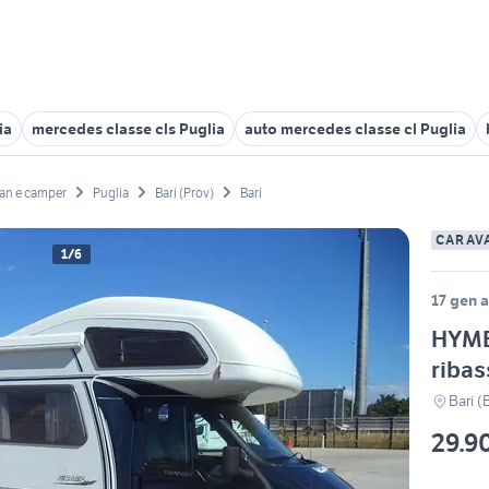
ia
mercedes classe cls Puglia
auto mercedes classe cl Puglia
an e camper
Puglia
Bari (Prov)
Bari
CARAV
1/6
17 gen a
HYME
ribas
Bari (
29.9