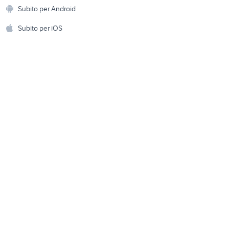
Animali
Subito per Android
 usate
camper piccoli
ento e
Accessori per animali
hi
Subito per iOS
burstner camper Veneto
Musica e Film
omestici
e
iscritta asi camper
Libri e Riviste
e Fai da te
Strumenti Musicali
amento e
ri
Sports
 i bambini
Biciclette
Collezionismo