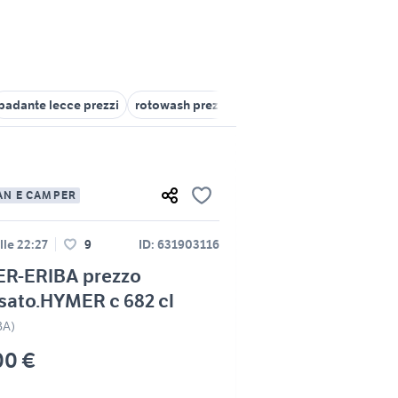
badante lecce prezzi
rotowash prezzi
hymer eriba
roulotte eri
AN E CAMPER
lle 22:27
9
ID: 631903116
R-ERIBA prezzo
sato.HYMER c 682 cl
BA)
00 €