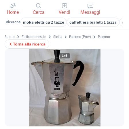
Home
Cerca
Vendi
Messaggi
moka elettrica 2 tazze
caffettiera bialetti 1 tazza
caff
Ricerche
Subito
Elettrodomestici
Sicilia
Palermo (Prov)
Palermo
Torna alla ricerca
1/6