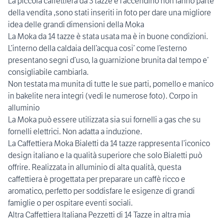
La piccola caffettiera da 3 tazze e l’accendino non fanno parte
della vendita ,sono stati inseriti in foto per dare una migliore
idea delle grandi dimensioni della Moka
La Moka da 14 tazze è stata usata ma è in buone condizioni.
L’interno della caldaia dell’acqua cosi’ come l’esterno
presentano segni d’uso, la guarnizione brunita dal tempo e’
consigliabile cambiarla.
Non testata ma munita di tutte le sue parti, pomello e manico
in bakelite nera integri (vedi le numerose foto). Corpo in
alluminio
La Moka può essere utilizzata sia sui fornelli a gas che su
fornelli elettrici. Non adatta a induzione.
La Caffettiera Moka Bialetti da 14 tazze rappresenta l’iconico
design italiano e la qualità superiore che solo Bialetti può
offrire. Realizzata in alluminio di alta qualità, questa
caffettiera è progettata per preparare un caffè ricco e
aromatico, perfetto per soddisfare le esigenze di grandi
famiglie o per ospitare eventi sociali.
Altra Caffettiera Italiana Pezzetti di 14 Tazze in altra mia