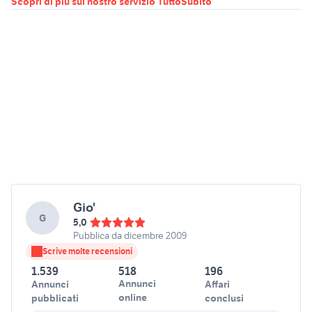
Scopri di più sul nostro servizio TuttoSubito
Gio'
G
5,0
Pubblica da dicembre 2009
Scrive molte recensioni
1.539
518
196
Annunci
Annunci
Affari
online
pubblicati
conclusi