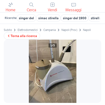
Home
Cerca
Vendi
Messaggi
singer del
simac stirella
singer del 1900
stirella 
Ricerche
Subito
Elettrodomestici
Campania
Napoli (Prov)
Napoli
Torna alla ricerca
1/3