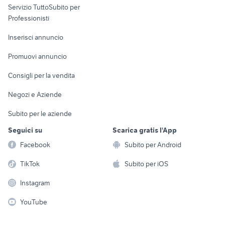
tagliacuci usata uso casalingo
piano cottura usato
Servizio TuttoSubito per
persona
Informatica
Animali
frigo a gas
pinguino delonghi pac
Professionisti
Arredamento e
Console e
Accessori per
Casalinghi
Inserisci annuncio
Videogiochi
animali
Elettrodomestici
Promuovi annuncio
Audio/Video
Musica e Film
Giardino e Fai da te
Consigli per la vendita
Fotografia
Libri e Riviste
Abbigliamento e
Negozi e Aziende
Telefonia
Strumenti Musicali
Accessori
Subito per le aziende
Sports
Tutto per i bambini
Seguici su
Scarica gratis l'App
Biciclette
Facebook
Subito per Android
Collezionismo
TikTok
Subito per iOS
Instagram
YouTube