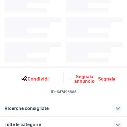
Segnala
Condividi
Segnala
annuncio
ID:
647496886
Ricerche consigliate
accessori ipad pro
macchina cucire singer
Tutte le categorie