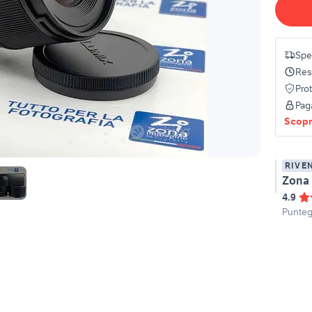
Sped
Res
Pro
Pag
Scopri
RIVE
4.9
Punteg