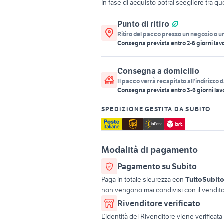
In fase di acquisto potrai scegliere tra q
Punto di ritiro
Ritiro del pacco presso un negozio o u
Consegna prevista entro
2
-
6
giorni lavo
Consegna a domicilio
Il pacco verrà recapitato all'indirizzo d
Consegna prevista entro
3
-
6
giorni lav
SPEDIZIONE GESTITA DA SUBITO
Modalità di pagamento
Pagamento su Subito
Paga in totale sicurezza con
TuttoSubit
non vengono mai condivisi con il vendito
Rivenditore verificato
L’identità del Rivenditore viene verifica