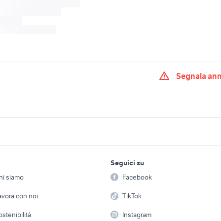
Segnala an
 canon f 2.8
vivitar 28mm f2.8
suzuki jimny usato
 leica lumix
macchina fotografica lumix
panasonic lumix 12
panasonic
fotografia
lavoro e servizi
elettronica
per la casa e la
 70 2.8 nikon
Seguici su
person
canon 16 35 2.8 fotografia
f macchina fotograf
Offerte di lavoro
Informatica
hi siamo
Facebook
Arredam
etto
Servizi
Console e Videogiochi
op fotografia
fujifilm x100 fotografia
nikon f100 fotografi
Casaling
avora con noi
TikTok
 a schiera
Candidati in cerca di
Audio/Video
Elettrod
nikon coolpix s3100
obiettivo canon 18 5
ostenibilità
Instagram
lavoro