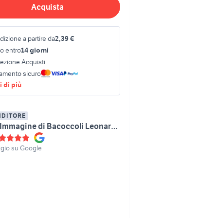
Acquista
izione a partire da
2,39 €
o entro
14 giorni
tezione Acquisti
amento sicuro
 di più
NDITORE
Zona Immagine di Bacoccoli Leonardo
gio su Google