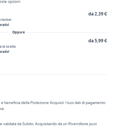
ueste opzioni
da 2,39 €
n locker
rativi
Oppure
da 5,99 €
a te scelto
orativi
o
e beneficia della Protezione Acquisti. I tuoi dati di pagamento
re.
ta e validata da Subito. Acquistando da un Rivenditore puoi