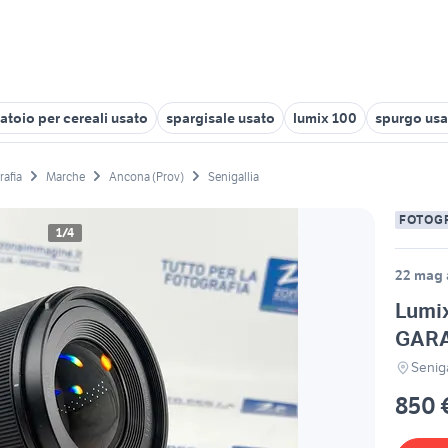
atoio per cereali usato
spargisale usato
lumix 100
spurgo usa
rafia
Marche
Ancona (Prov)
Senigallia
FOTOG
1/4
22 mag 
Lumix
GARA
Seniga
850 