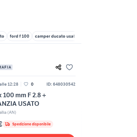
to
ford f 100
camper ducato usato
pinarello dogma f usata
RAFIA
alle 12:28
0
ID: 648030542
 100 mm F 2.8 +
NZIA USATO
llia (AN)
€
Spedizione disponibile