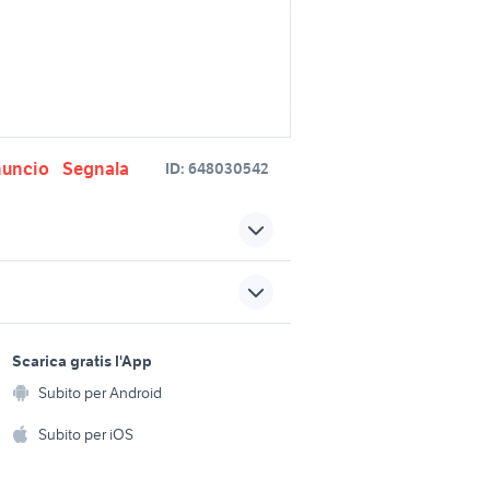
nuncio
Segnala
ID:
648030542
 piemonte
autonegozio usato patente b
x
panasonic lumix gf2
fotografia
sports e hobby
a
Scarica gratis l'App
ica
nikon 100 400 fotografia
Animali
Subito per Android
ento e
tamron sp 70 300mm
Accessori per animali
a
hi
Subito per iOS
fotografia
Musica e Film
omestici
5 is
fujifilm x-t100