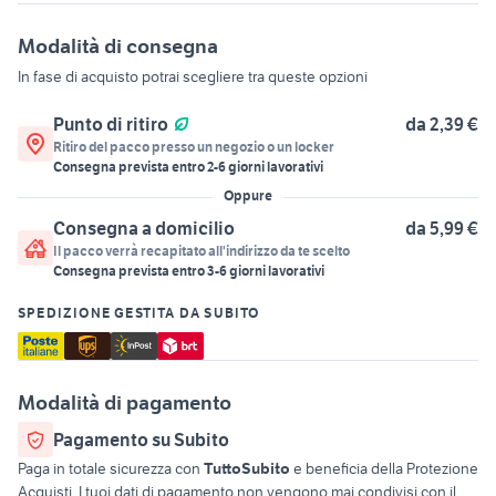
Modalità di consegna
In fase di acquisto potrai scegliere tra queste opzioni
Punto di ritiro
da 2,39 €
Ritiro del pacco presso un negozio o un locker
Consegna prevista entro
2
-
6
giorni lavorativi
Oppure
Consegna a domicilio
da 5,99 €
Il pacco verrà recapitato all'indirizzo da te scelto
Consegna prevista entro
3
-
6
giorni lavorativi
SPEDIZIONE GESTITA DA SUBITO
Modalità di pagamento
Pagamento su Subito
Paga in totale sicurezza con
TuttoSubito
e beneficia della Protezione
Acquisti. I tuoi dati di pagamento non vengono mai condivisi con il