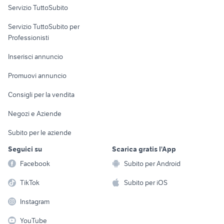
balle di fieno
golden retriever cuccioli
Servizio TuttoSubito
cani da caccia in vendita
elettronica
per la casa e la
maine coon gigante
sports e hobby
Servizio TuttoSubito per
persona
Informatica
Animali
Professionisti
Arredamento e
Console e
Accessori per
Casalinghi
Inserisci annuncio
Videogiochi
animali
Elettrodomestici
Promuovi annuncio
Audio/Video
Musica e Film
Giardino e Fai da te
Consigli per la vendita
Fotografia
Libri e Riviste
Abbigliamento e
Negozi e Aziende
Telefonia
Strumenti Musicali
Accessori
Subito per le aziende
Sports
Tutto per i bambini
Seguici su
Scarica gratis l'App
Biciclette
Facebook
Subito per Android
Collezionismo
TikTok
Subito per iOS
Instagram
YouTube