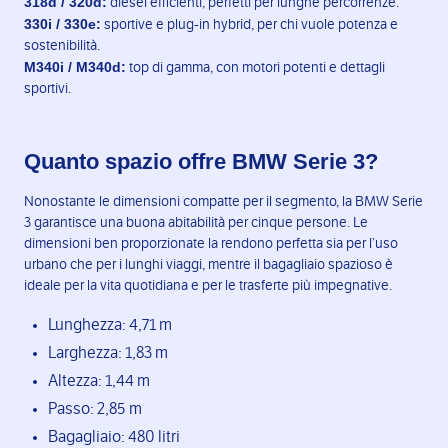
318d / 320d:
diesel efficienti, perfetti per lunghe percorrenze.
330i / 330e:
sportive e plug-in hybrid, per chi vuole potenza e
sostenibilità.
M340i / M340d:
top di gamma, con motori potenti e dettagli
sportivi.
Quanto spazio offre BMW Serie 3?
Nonostante le dimensioni compatte per il segmento, la BMW Serie
3 garantisce una buona abitabilità per cinque persone. Le
dimensioni ben proporzionate la rendono perfetta sia per l’uso
urbano che per i lunghi viaggi, mentre il bagagliaio spazioso è
ideale per la vita quotidiana e per le trasferte più impegnative.
Lunghezza: 4,71 m
Larghezza: 1,83 m
Altezza: 1,44 m
Passo: 2,85 m
Bagagliaio: 480 litri