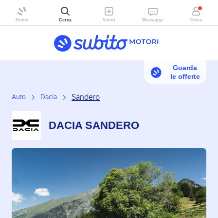
Home
Cerca
Vendi
Messaggi
Entra
Guarda
le offerte
Sandero
Auto
Dacia
DACIA SANDERO