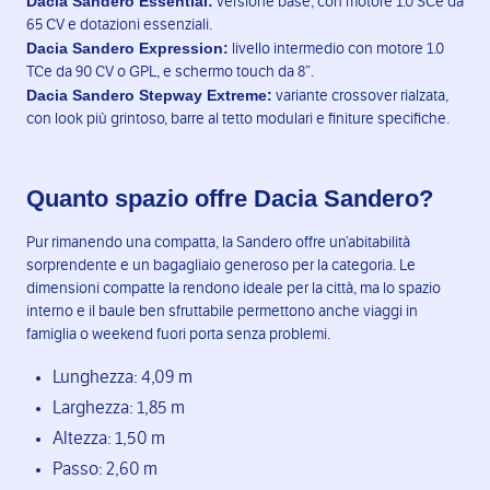
Dacia Sandero Essential:
versione base, con motore 1.0 SCe da
65 CV e dotazioni essenziali.
Dacia Sandero Expression:
livello intermedio con motore 1.0
TCe da 90 CV o GPL, e schermo touch da 8”.
Dacia Sandero Stepway Extreme:
variante crossover rialzata,
con look più grintoso, barre al tetto modulari e finiture specifiche.
Quanto spazio offre Dacia Sandero?
Pur rimanendo una compatta, la Sandero offre un’abitabilità
sorprendente e un bagagliaio generoso per la categoria. Le
dimensioni compatte la rendono ideale per la città, ma lo spazio
interno e il baule ben sfruttabile permettono anche viaggi in
famiglia o weekend fuori porta senza problemi.
Lunghezza: 4,09 m
Larghezza: 1,85 m
Altezza: 1,50 m
Passo: 2,60 m