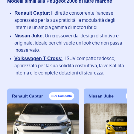
Modelli simili alla Peugeot 2008 di altre marche
Renault Captur:
Il diretto concorrente francese,
apprezzato per la sua praticità, la modularità degli
interni e un'ampia gamma di motori ibridi.
Nissan Juke:
Un crossover dal design distintivo e
originale, ideale per chi vuole un look che non passa
inosservato.
Volkswagen T-Cross:
Il SUV compatto tedesco,
apprezzato per la sua solidità costruttiva, la versatilità
interna e le complete dotazioni di sicurezza.
Renault Captur
Nissan Juke
Suv Compatto
Suv