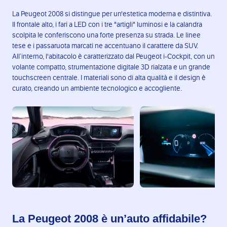
La Peugeot 2008 si distingue per un'estetica moderna e distintiva.
Il frontale alto, i fari a LED con i tre "artigli" luminosi e la calandra
scolpita le conferiscono una forte presenza su strada. Le linee
tese e i passaruota marcati ne accentuano il carattere da SUV.
All’interno, l'abitacolo è caratterizzato dal Peugeot i-Cockpit, con un
volante compatto, strumentazione digitale 3D rialzata e un grande
touchscreen centrale. I materiali sono di alta qualità e il design è
curato, creando un ambiente tecnologico e accogliente.
La Peugeot 2008 è un’auto affidabile?