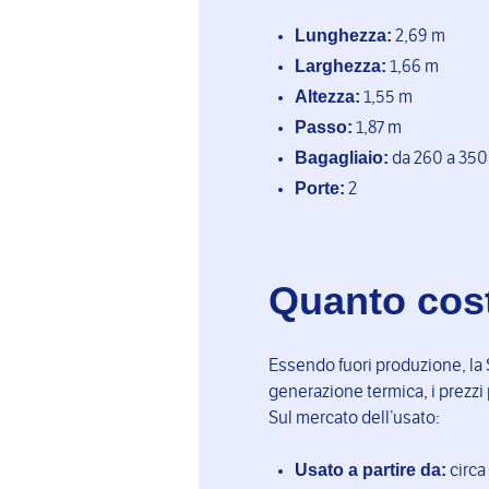
Lunghezza:
2,69 m
Larghezza:
1,66 m
Altezza:
1,55 m
Passo:
1,87 m
Bagagliaio:
da 260 a 350 l
Porte:
2
Quanto cos
Essendo fuori produzione, la 
generazione termica, i prezzi 
Sul mercato dell’usato:
Usato a partire da:
circa