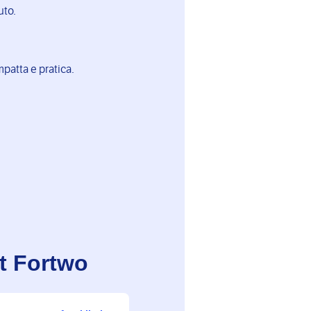
uto.
patta e pratica.
t Fortwo