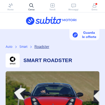
Home
Cerca
Vendi
Messaggi
Entra
Guarda
le offerte
Roadster
Auto
Smart
SMART ROADSTER