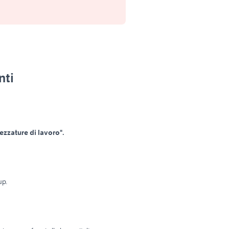
nti
rezzature di lavoro".
up.