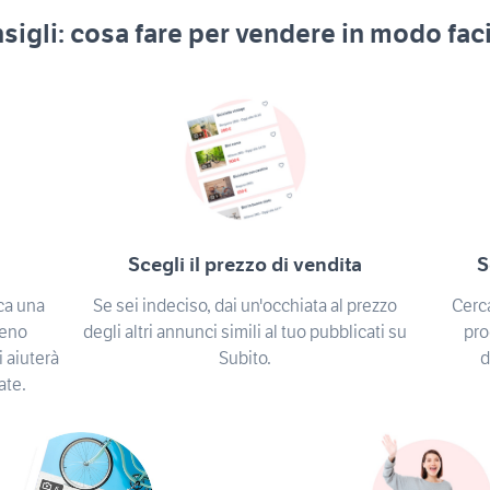
nsigli: cosa fare per
vendere in modo faci
Scegli il prezzo di vendita
S
Se sei indeciso, dai un'occhiata al prezzo
Cerca
ca una
degli altri annunci simili al tuo pubblicati su
pro
meno
Subito.
d
i aiuterà
ate.