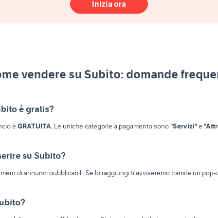
Inizia ora
me vendere su Subito:
domande freque
bito è gratis?
ncio è
GRATUITA
. Le uniche categorie a pagamento sono
"Servizi"
e
"Att
erire su Subito?
mero di annunci pubblicabili. Se lo raggiungi ti avviseremo tramite un pop-
ubito?