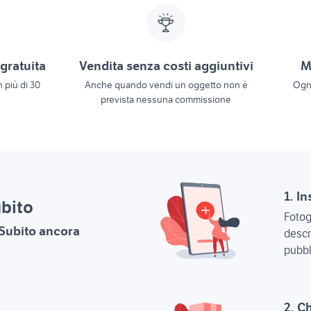
gratuita
Vendita senza costi aggiuntivi
Mi
n più di 30
Anche quando vendi un oggetto non è
Ogni
prevista nessuna commissione
1. I
bito
Fotog
oSubito ancora
descr
pubbl
2. C