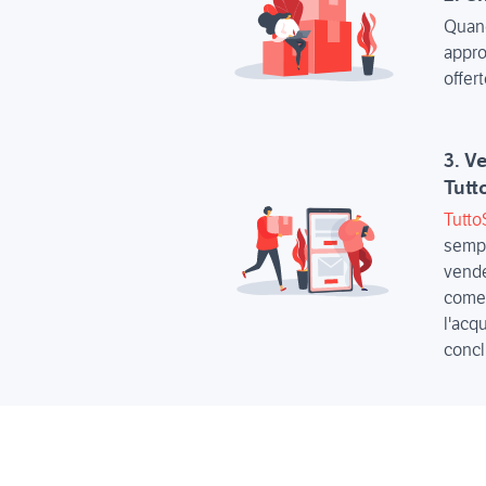
Quand
appro
offert
3. V
Tutt
Tutto
sempr
vender
come 
l'acq
concl