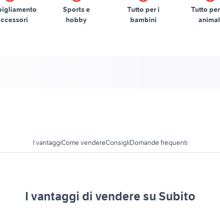
igliamento
Sports e
Tutto per i
Tutto per
accessori
hobby
bambini
animal
I vantaggi
Come vendere
Consigli
Domande frequenti
I vantaggi di vendere su Subito