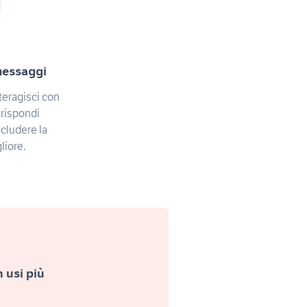
messaggi
teragisci con
e rispondi
cludere la
liore.
 usi più