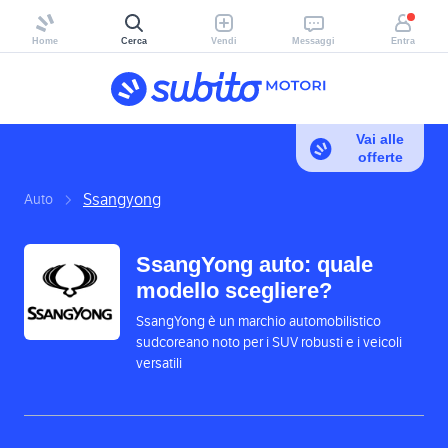
Home
Cerca
Vendi
Messaggi
Entra
Vai alle
offerte
Ssangyong
Auto
SsangYong auto: quale
modello scegliere?
SsangYong è un marchio automobilistico
sudcoreano noto per i SUV robusti e i veicoli
versatili