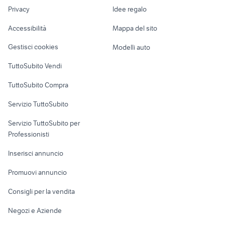
Nautica
lavoro
maltipoo toy
candidati lavoro badanti
Privacy
Idee regalo
Garage e box
Caravan e Camper
Accessibilità
Mappa del sito
Loft, mansarde e
Veicoli commerciali
altro
Gestisci cookies
Modelli auto
Case vacanza
TuttoSubito Vendi
Uffici e Locali
TuttoSubito Compra
commerciali
Servizio TuttoSubito
elettronica
per la casa e la
sports e hobby
Servizio TuttoSubito per
persona
Informatica
Animali
Professionisti
Arredamento e
Console e
Accessori per
Casalinghi
Inserisci annuncio
Videogiochi
animali
Elettrodomestici
Promuovi annuncio
Audio/Video
Musica e Film
Giardino e Fai da te
Consigli per la vendita
Fotografia
Libri e Riviste
Abbigliamento e
Negozi e Aziende
Telefonia
Strumenti Musicali
Accessori