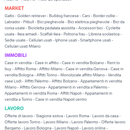
MARKET
Gatto
-
Golden retriever
-
Bulldog francese
-
Cani
-
Border collie
-
Labrador
-
Pitbull
-
Bici pieghevole
-
Bici elettrica pieghevole
-
Bici da
corsa usate
-
Bicicletta pedalata assistita
-
Accessori bici
-
Cyclette
usata
-
Ikea armadi
-
Scaffali ikea
-
Poltrona frau
-
Libreria scolastica
-
Sedie usate
-
Cellulari usati
-
Iphone usati
-
Smartphone usati
-
Cellulari usati Milano
IMMOBILI
Case in vendita
-
Case in affitto
-
Case in vendita Bolzano
-
Rent to
buy
-
Affitto Roma
-
Affitto Milano
-
Case in vendita Genova
-
Case in
vendita Bologna
-
Affitti Torino
-
Monolocale affitto Milano
-
Vendita
case Lodi
-
Affitti Palermo
-
Affitto Bolzano
-
Appartamenti in vendita
Milano
-
Affitto Genova
-
Appartamenti in vendita a Palermo
-
Appartamenti in vendita Roma
-
Affitti Napoli
-
Appartamenti in
vendita a Torino
-
Case in vendita Napoli centro
LAVORO
Offerte di lavoro
-
Stagione estiva
-
Lavoro Roma
-
Lavoro da casa
-
Offerte lavoro Torino
-
Lavoro Milano
-
Lavoro Palermo
-
Offerte lavoro
Bergamo
-
Lavoro Bologna
-
Lavoro Napoli
-
Lavoro online
-