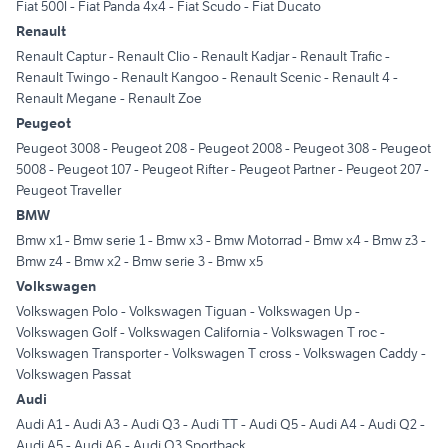
Fiat 500l
-
Fiat Panda 4x4
-
Fiat Scudo
-
Fiat Ducato
Renault
Renault Captur
-
Renault Clio
-
Renault Kadjar
-
Renault Trafic
-
Renault Twingo
-
Renault Kangoo
-
Renault Scenic
-
Renault 4
-
Renault Megane
-
Renault Zoe
Peugeot
Peugeot 3008
-
Peugeot 208
-
Peugeot 2008
-
Peugeot 308
-
Peugeot
5008
-
Peugeot 107
-
Peugeot Rifter
-
Peugeot Partner
-
Peugeot 207
-
Peugeot Traveller
BMW
Bmw x1
-
Bmw serie 1
-
Bmw x3
-
Bmw Motorrad
-
Bmw x4
-
Bmw z3
-
Bmw z4
-
Bmw x2
-
Bmw serie 3
-
Bmw x5
Volkswagen
Volkswagen Polo
-
Volkswagen Tiguan
-
Volkswagen Up
-
Volkswagen Golf
-
Volkswagen California
-
Volkswagen T roc
-
Volkswagen Transporter
-
Volkswagen T cross
-
Volkswagen Caddy
-
Volkswagen Passat
Audi
Audi A1
-
Audi A3
-
Audi Q3
-
Audi TT
-
Audi Q5
-
Audi A4
-
Audi Q2
-
Audi A5
-
Audi A6
-
Audi Q3 Sportback