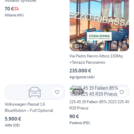
modello Symbole
70 €
Milano
(
MI
)
6
Via Pietro Nenni Attico 130Mq
+Terrazzi Panoramici
235.000 €
Agrigento
(
AG
)
5
225 45 19 Falken 85% 2023 225 45
Volkswagen Passat 1.6
R19 Pneus
BlueMotion – Full Optional
90 €
5.900 €
Padova
(
PD
)
Alife
(
CE
)