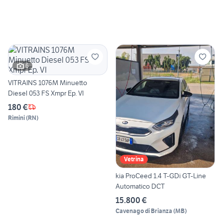
6
VITRAINS 1076M Minuetto
Diesel 053 FS Xmpr Ep. VI
180 €
Rimini
(
RN
)
Vetrina
kia ProCeed 1.4 T-GDi GT-Line
Automatico DCT
15.800 €
Cavenago di Brianza
(
MB
)