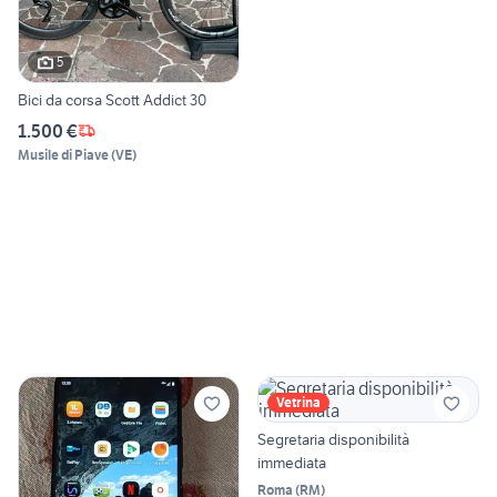
5
Bici da corsa Scott Addict 30
1.500 €
Musile di Piave
(
VE
)
Vetrina
Segretaria disponibilità
immediata
Roma
(
RM
)