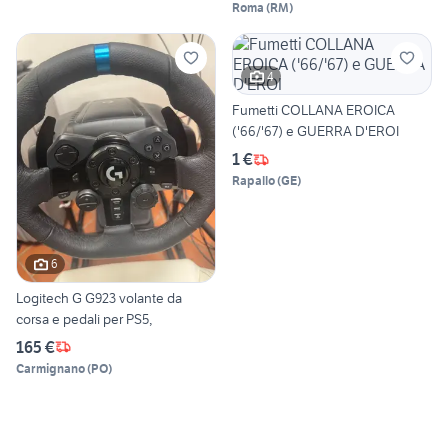
Roma
(
RM
)
4
Fumetti COLLANA EROICA
('66/'67) e GUERRA D'EROI
1 €
Rapallo
(
GE
)
6
Logitech G G923 volante da
corsa e pedali per PS5,
165 €
Carmignano
(
PO
)