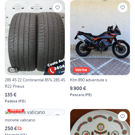
5
Vetrina
285 45 22 Continental 85% 285 45
Ktm 890 adventure s
R22 Pneus
9.900 €
135 €
Pescara
(
PE
)
Padova
(
PD
)
Vetrina
monete vaticano
250 €
Marnate
(
VA
)