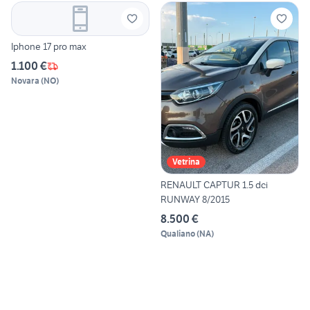
Iphone 17 pro max
1.100 €
Novara
(
NO
)
Vetrina
RENAULT CAPTUR 1.5 dci
RUNWAY 8/2015
8.500 €
Qualiano
(
NA
)