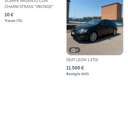
SCARPE ARGENTO CON
CHARM STRASS *VINTAGE*
10 €
Trieste
(
TS
)
6
SEAT LEON 1.4TGI
11.500 €
Bastiglia
(
MO
)