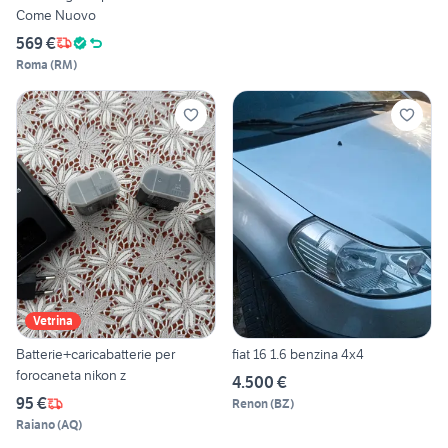
Come Nuovo
569 €
Roma
(
RM
)
Vetrina
Batterie+caricabatterie per
fiat 16 1.6 benzina 4x4
forocaneta nikon z
4.500 €
95 €
Renon
(
BZ
)
Raiano
(
AQ
)