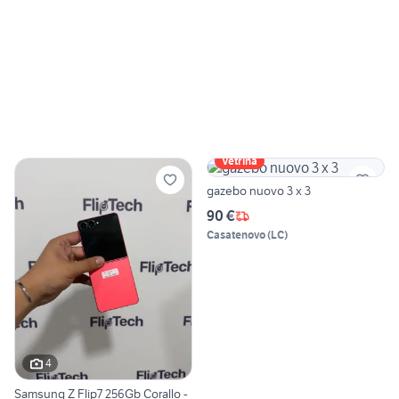
Vetrina
gazebo nuovo 3 x 3
90 €
Casatenovo
(
LC
)
4
Samsung Z Flip7 256Gb Corallo -