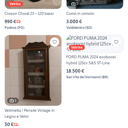
2
Vetrina
Croson Choral 23 – 120 bassi
Comò in cirmolo
990 €
3.000 €
Padova
(
PD
)
Valdidentro
(
SO
)
Vetrina
FORD PUMA 2024 ecoboost
hybrid 125cv S&S ST-Line
18.500 €
San Vito dei Normanni
(
BR
)
5
Vetrinetta / Pensile Vintage in
Legno e Vetro
50 €