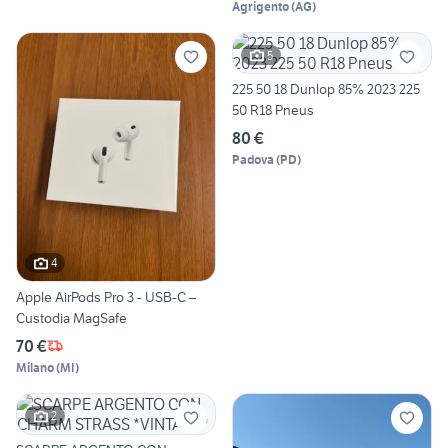
Agrigento
(
AG
)
5
225 50 18 Dunlop 85% 2023 225
50 R18 Pneus
80 €
Padova
(
PD
)
4
Apple AirPods Pro 3 - USB-C –
Custodia MagSafe
70 €
Milano
(
MI
)
2