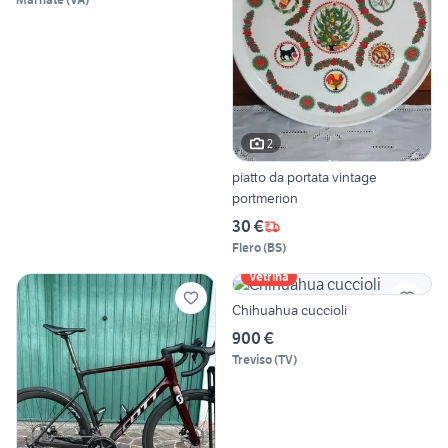
2
piatto da portata vintage
portmerion
30 €
Flero
(
BS
)
Vetrina
Chihuahua cuccioli
900 €
Treviso
(
TV
)