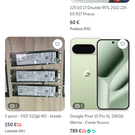
225 60 17 Double 95% 2022 225
60 R17 Pneus
60 €
Padova
(
PD
)
2
3
5 pezzi - SSD 512gb M2 - testati
Google Pixel 10 Pro XL 256Gb
Menta - Come Nuovo
150 €
789 €
Lainate
(
MI
)