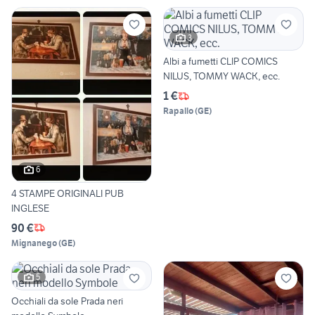
3
Albi a fumetti CLIP COMICS
NILUS, TOMMY WACK, ecc.
1 €
Rapallo
(
GE
)
6
4 STAMPE ORIGINALI PUB
INGLESE
90 €
Mignanego
(
GE
)
5
Occhiali da sole Prada neri