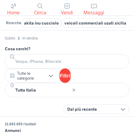
Home
Cerca
Vendi
Messaggi
akita inu cucciolo
veicoli commerciali usati sicilia
b
Ricerche
Subito
In vendita
Cosa cerchi?
Tutte le
Filtri
categorie
Dal più recente
11.693.693 risultati
Annunci