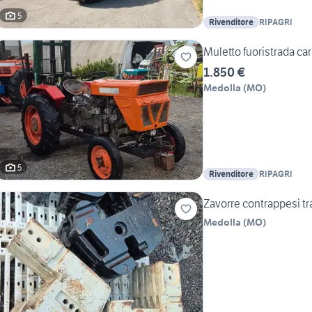
5
Rivenditore
RIPAGRI
Muletto fuoristrada car
1.850 €
Medolla
(
MO
)
5
Rivenditore
RIPAGRI
Zavorre contrappesi tra
Medolla
(
MO
)