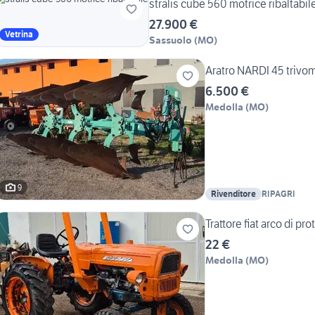
stralis cube 560 motrice ribaltabil
27.900 €
Vetrina
Sassuolo
(
MO
)
Aratro NARDI 45 trivom
6.500 €
Medolla
(
MO
)
9
Rivenditore
RIPAGRI
Trattore fiat arco di p
22 €
Medolla
(
MO
)