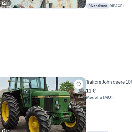
2
Rivenditore
RIPAGRI
Trattore John deere 1
11 €
Medolla
(
MO
)
7