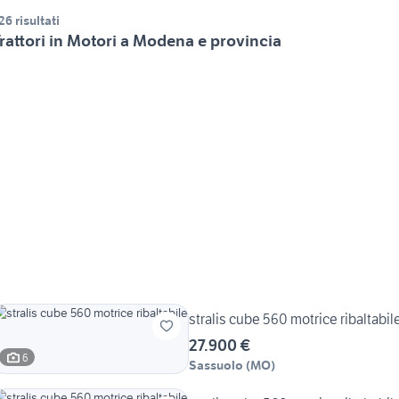
26 risultati
rattori in Motori a Modena e provincia
stralis cube 560 motrice ribaltabil
27.900 €
6
Sassuolo
(
MO
)