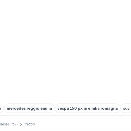
a
mercedes reggio emilia
vespa 150 px in emilia romagna
suv
dena (Prov)
trattori