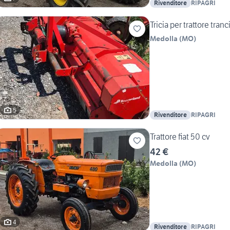
Rivenditore
RIPAGRI
Tricia per trattore tranc
Medolla
(
MO
)
5
Rivenditore
RIPAGRI
Trattore fiat 50 cv
42 €
Medolla
(
MO
)
4
Rivenditore
RIPAGRI