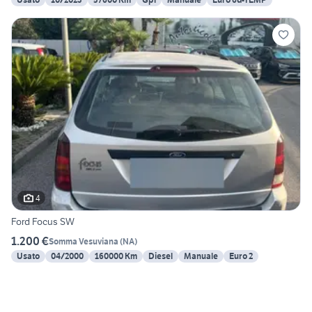
4
Ford Focus SW
1.200 €
Somma Vesuviana
(
NA
)
Usato
04/2000
160000 Km
Diesel
Manuale
Euro 2