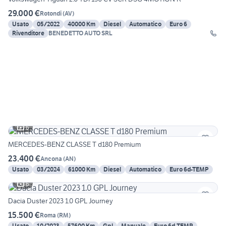
29.000 €
Rotondi
(
AV
)
Usato
05/2022
40000 Km
Diesel
Automatico
Euro 6
Rivenditore
BENEDETTO AUTO SRL
6
MERCEDES-BENZ CLASSE T d180 Premium
23.400 €
Ancona
(
AN
)
Usato
03/2024
61000 Km
Diesel
Automatico
Euro 6d-TEMP
6
Dacia Duster 2023 1.0 GPL Journey
15.500 €
Roma
(
RM
)
Usato
10/2023
57600 Km
Gpl
Manuale
Euro 6d-TEMP