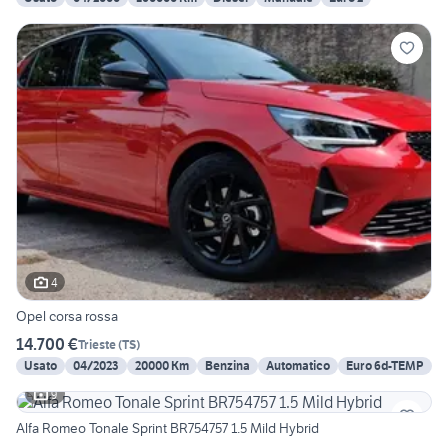
4
Opel corsa rossa
14.700 €
Trieste
(
TS
)
Usato
04/2023
20000 Km
Benzina
Automatico
Euro 6d-TEMP
9
Alfa Romeo Tonale Sprint BR754757 1.5 Mild Hybrid