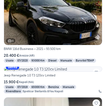
6
BMW 116d Business – 2021 – 93.500 km
20.400 €
Arezzo
(
AR
)
Usato
07/2020
93000 Km
Diesel
Manuale
Euro 6d-TEMP
Vetrina
Jeep Renegade 1.0 T3 120cv Limited
15.900 €
Napoli
(
NA
)
Usato
07/2019
65000 Km
Benzina
Manuale
Rivenditore
Spoticar Stellantis &You Napoli