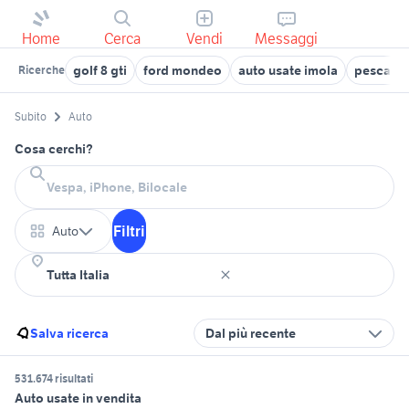
Home
Cerca
Vendi
Messaggi
golf 8 gti
ford mondeo
auto usate imola
pescacc
Ricerche
Subito
Auto
Cosa cerchi?
Filtri
Auto
Salva ricerca
Dal più recente
531.674 risultati
Auto usate in vendita