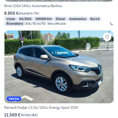
Bmw 530d 245cv Automatica Berlina
8.900 €
Massafra
(
TA
)
Usato
04/2010
199000 Km
Diesel
Automatico
Euro 5
Rivenditore
SOLITO AUTO - Sito Ufficiale
Vetrina
Renault Kadjar 1.5 Dci 110cv Energy Sport 2019
11.500 €
Terlizzi
(
BA
)