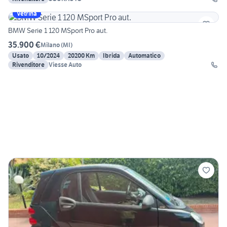
Vetrina
BMW Serie 1 120 MSport Pro aut.
35.900 €
Milano
(
MI
)
Usato
10/2024
20200 Km
Ibrida
Automatico
Rivenditore
Viesse Auto