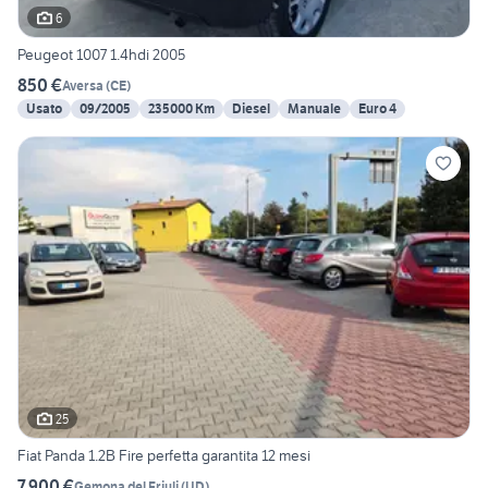
6
Peugeot 1007 1.4hdi 2005
850 €
Aversa
(
CE
)
Usato
09/2005
235000 Km
Diesel
Manuale
Euro 4
25
Fiat Panda 1.2B Fire perfetta garantita 12 mesi
7.900 €
Gemona del Friuli
(
UD
)