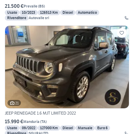
21.500 €
Prevalle
(
BS
)
Usato
10/2023
126513 Km
Diesel
Automatico
Rivenditore
Autovalle srl
21
JEEP RENEGADE 1.6 MJT LIMITED 2022
15.990 €
Manduria
(
TA
)
Usato
09/2022
127000 Km
Diesel
Manuale
Euro 6
Rivenditore
SGURAUTO