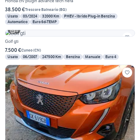
Honda crv plugin advance tech nera
38.500 €
Trescore Balneario
(
BG
)
Usato
03/2024
32000 Km
PHEV - Ibrido Plug-in Benzina
Automatico
Euro 6d-TEMP
4
Golf gti
7.500 €
Cuneo
(
CN
)
Usato
06/2007
247500 Km
Benzina
Manuale
Euro 4