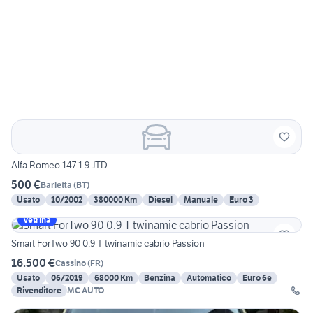
Alfa Romeo 147 1.9 JTD
500 €
Barletta
(
BT
)
Usato
10/2002
380000 Km
Diesel
Manuale
Euro 3
Vetrina
Smart ForTwo 90 0.9 T twinamic cabrio Passion
16.500 €
Cassino
(
FR
)
Usato
06/2019
68000 Km
Benzina
Automatico
Euro 6e
Rivenditore
MC AUTO