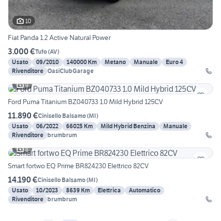
10
Fiat Panda 1.2 Active Natural Power
3.000 €
Tufo
(
AV
)
Usato
09/2010
140000 Km
Metano
Manuale
Euro 4
Rivenditore
OasiClubGarage
9
Ford Puma Titanium BZ040733 1.0 Mild Hybrid 125CV
11.890 €
Cinisello Balsamo
(
MI
)
Usato
06/2022
66025 Km
Mild Hybrid Benzina
Manuale
Rivenditore
brumbrum
8
Smart fortwo EQ Prime BR824230 Elettrico 82CV
14.190 €
Cinisello Balsamo
(
MI
)
Usato
10/2023
8639 Km
Elettrica
Automatico
Rivenditore
brumbrum