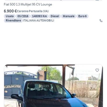
Fiat 500 1.3 Multijet 95 CV Lounge
6.900 €
Caronno Pertusella
(
VA
)
Usato
03/2016
148093 Km
Diesel
Manuale
Euro 6
Rivenditore
ITALIANA AUTOMOBILI