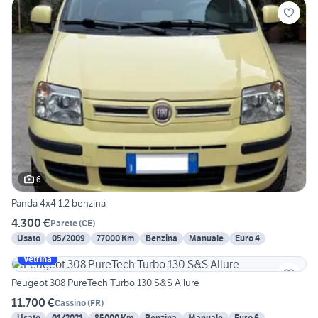
6
Panda 4x4 1.2 benzina
4.300 €
Parete
(
CE
)
Usato
05/2009
77000 Km
Benzina
Manuale
Euro 4
Vetrina
Peugeot 308 PureTech Turbo 130 S&S Allure
11.700 €
Cassino
(
FR
)
Usato
01/2021
85000 Km
Benzina
Manuale
Euro 6