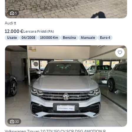
5
Audi tt
12.000 €
Lercara Friddi
(
PA
)
Usato
04/2008
193000 Km
Benzina
Manuale
Euro 4
30
Volkswagen Tiguan 2.0 TDI 150 CV SCR DSG 4MOTION R