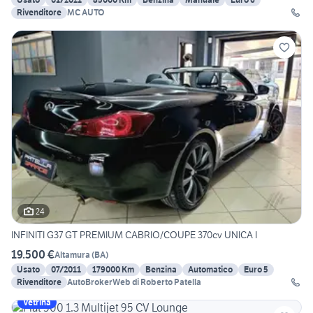
Rivenditore
MC AUTO
24
INFINITI G37 GT PREMIUM CABRIO/COUPE 370cv UNICA I
19.500 €
Altamura
(
BA
)
Usato
07/2011
179000 Km
Benzina
Automatico
Euro 5
Rivenditore
AutoBrokerWeb di Roberto Patella
Vetrina