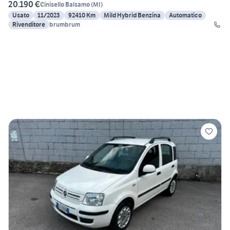
20.190 €
Cinisello Balsamo
(
MI
)
Usato
11/2023
92410 Km
Mild Hybrid Benzina
Automatico
Rivenditore
brumbrum