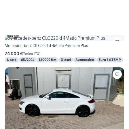
6
Mercedes-benz GLC 220 d 4Matic Premium Plus
24.000 €
Torino
(
TO
)
Usato
05/2021
130000 Km
Diesel
Automatico
Euro 6d-TEMP