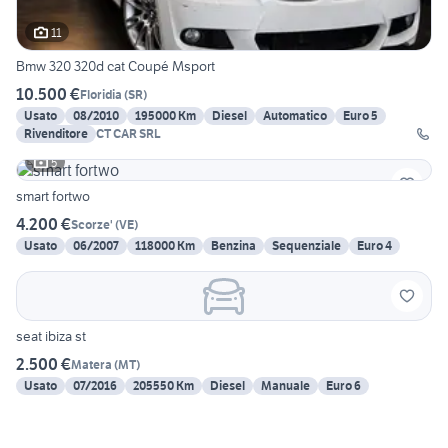
11
Bmw 320 320d cat Coupé Msport
10.500 €
Floridia
(
SR
)
Usato
08/2010
195000 Km
Diesel
Automatico
Euro 5
Rivenditore
CT CAR SRL
5
smart fortwo
4.200 €
Scorze'
(
VE
)
Usato
06/2007
118000 Km
Benzina
Sequenziale
Euro 4
seat ibiza st
2.500 €
Matera
(
MT
)
Usato
07/2016
205550 Km
Diesel
Manuale
Euro 6