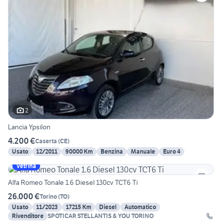
2
Lancia Ypsilon
4.200 €
Caserta
(
CE
)
Usato
12/2011
90000 Km
Benzina
Manuale
Euro 4
Vetrina
Alfa Romeo Tonale 1.6 Diesel 130cv TCT6 Ti
26.000 €
Torino
(
TO
)
Usato
11/2023
17215 Km
Diesel
Automatico
Rivenditore
SPOTICAR STELLANTIS & YOU TORINO