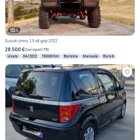
5
Suzuki jimny 1.5 all grip 2022
28.500 €
Corropoli
(
TE
)
Usato
04/2022
78000 Km
Benzina
Manuale
Euro 6