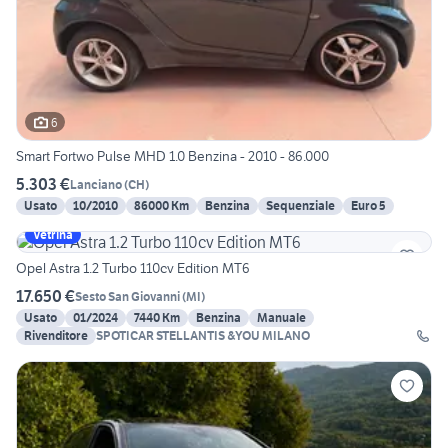
6
Smart Fortwo Pulse MHD 1.0 Benzina - 2010 - 86.000
5.303 €
Lanciano
(
CH
)
Usato
10/2010
86000 Km
Benzina
Sequenziale
Euro 5
Vetrina
Opel Astra 1.2 Turbo 110cv Edition MT6
17.650 €
Sesto San Giovanni
(
MI
)
Usato
01/2024
7440 Km
Benzina
Manuale
Rivenditore
SPOTICAR STELLANTIS &YOU MILANO