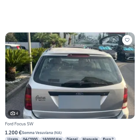
4
Ford Focus SW
1.200 €
Somma Vesuviana
(
NA
)
Usato
04/2000
160000 Km
Diesel
Manuale
Euro 2