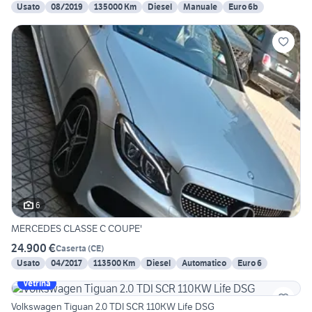
Usato
08/2019
135000 Km
Diesel
Manuale
Euro 6b
6
MERCEDES CLASSE C COUPE'
24.900 €
Caserta
(
CE
)
Usato
04/2017
113500 Km
Diesel
Automatico
Euro 6
Vetrina
Volkswagen Tiguan 2.0 TDI SCR 110KW Life DSG