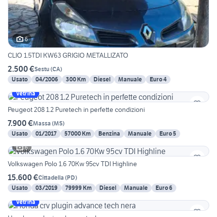
6
CLIO 1.5TDI KW63 GRIGIO METALLIZATO
2.500 €
Sestu
(
CA
)
Usato
04/2006
300 Km
Diesel
Manuale
Euro 4
Vetrina
Peugeot 208 1.2 Puretech in perfette condizioni
7.900 €
Massa
(
MS
)
Usato
01/2017
57000 Km
Benzina
Manuale
Euro 5
6
Volkswagen Polo 1.6 70Kw 95cv TDI Highline
15.600 €
Cittadella
(
PD
)
Usato
03/2019
79999 Km
Diesel
Manuale
Euro 6
Vetrina