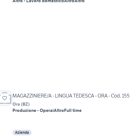
Altro - Lavoro domestico
Altro
Altro
MAGAZZINIERE/A - LINGUA TEDESCA - ORA - Cod. 155
Ora
(
BZ
)
Produzione - Operai
Altro
Full time
Azienda