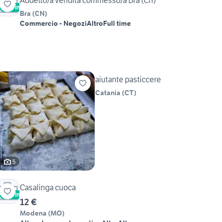
Addetto/a vendita commesso/a Bra (Cn)
Vetrina
Bra
(
CN
)
Commercio - Negozi
Altro
Full time
aiutante pasticcere
Catania
(
CT
)
5
Casalinga cuoca
Vetrina
12 €
Modena
(
MO
)