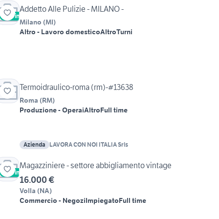
Addetto Alle Pulizie - MILANO -
Vetrina
Milano
(
MI
)
Altro - Lavoro domestico
Altro
Turni
Termoidraulico-roma (rm)-#13638
Roma
(
RM
)
Produzione - Operai
Altro
Full time
Azienda
LAVORA CON NOI ITALIA Srls
Magazziniere - settore abbigliamento vintage
Vetrina
16.000 €
Volla
(
NA
)
Commercio - Negozi
Impiegato
Full time