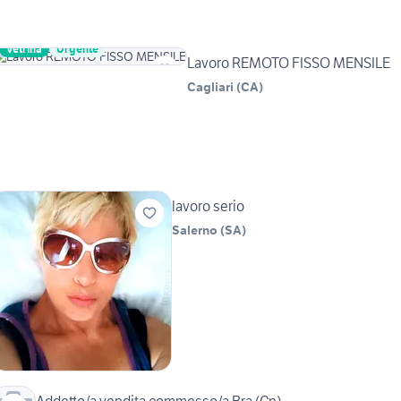
Vetrina
Urgente
Lavoro REMOTO FISSO MENSILE
Cagliari
(
CA
)
lavoro serio
Salerno
(
SA
)