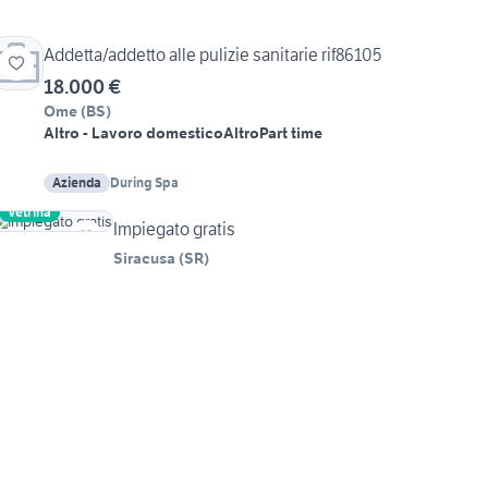
Addetta/addetto alle pulizie sanitarie rif86105
18.000 €
Ome
(
BS
)
Altro - Lavoro domestico
Altro
Part time
Azienda
During Spa
Vetrina
Impiegato gratis
Siracusa
(
SR
)