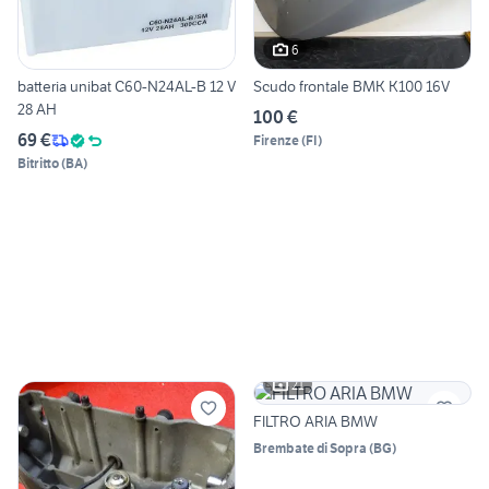
6
batteria unibat C60-N24AL-B 12 V
Scudo frontale BMK K100 16V
28 AH
100 €
69 €
Firenze
(
FI
)
Bitritto
(
BA
)
21
FILTRO ARIA BMW
Brembate di Sopra
(
BG
)