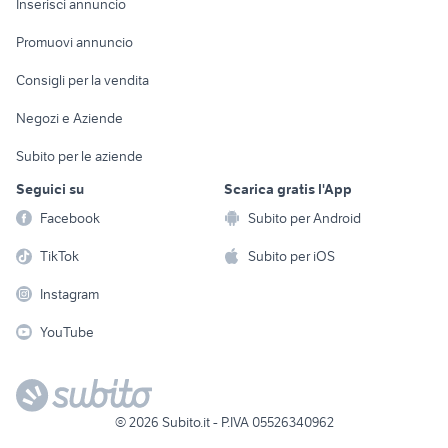
Casalinghi
Inserisci annuncio
Videogiochi
animali
Elettrodomestici
Promuovi annuncio
Audio/Video
Musica e Film
Giardino e Fai da te
Consigli per la vendita
Fotografia
Libri e Riviste
Abbigliamento e
Negozi e Aziende
Telefonia
Strumenti Musicali
Accessori
Subito per le aziende
Sports
Tutto per i bambini
Seguici su
Scarica gratis l'App
Biciclette
Facebook
Subito per Android
Collezionismo
TikTok
Subito per iOS
Instagram
YouTube
©
2026
Subito.it - P.IVA 05526340962