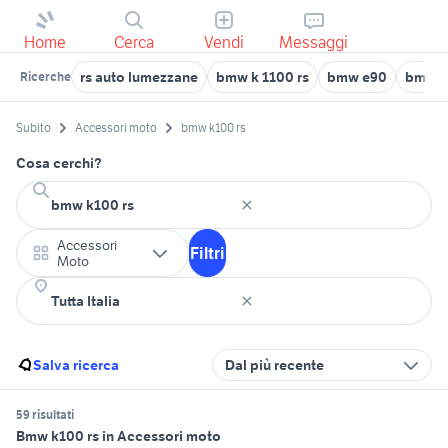
Home
Cerca
Vendi
Messaggi
rs auto lumezzane
bmw k 1100 rs
bmw e90
bmw se
Ricerche
Subito
Accessori moto
bmw k100 rs
Cosa cerchi?
Accessori
Filtri
Moto
Salva ricerca
Dal più recente
59 risultati
Bmw k100 rs in Accessori moto