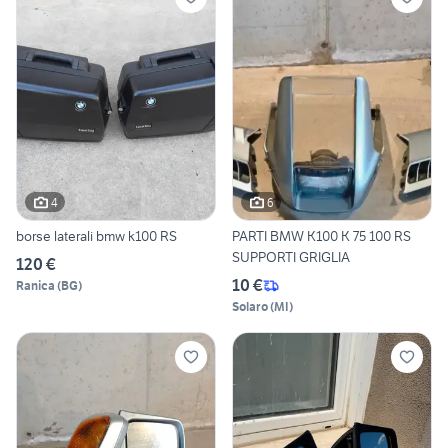
4
6
borse laterali bmw k100 RS
PARTI BMW K100 K 75 100 RS
SUPPORTI GRIGLIA
120 €
10 €
Ranica
(
BG
)
Solaro
(
MI
)