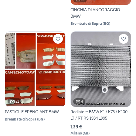
CINGHIA DI ANCORAGGIO
BMW
Brembate di Sopra
(
BG
)
22
4
PASTIGLIE FRENO ANT BMW
Radiatore BMW K1 / K75 / K100
LT / RT RS 1984 1995
Brembate di Sopra
(
BG
)
139 €
Milano
(
MI
)