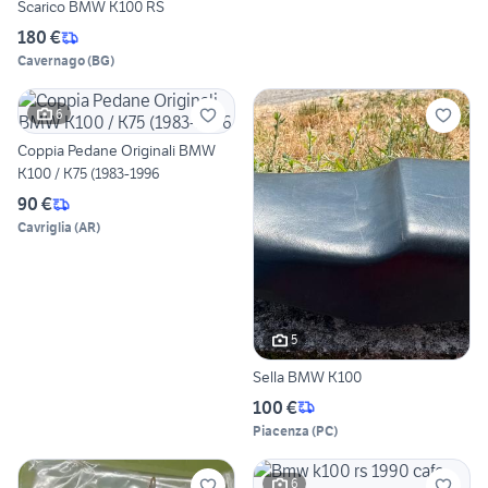
Scarico BMW K100 RS
180 €
Cavernago
(
BG
)
6
Coppia Pedane Originali BMW
K100 / K75 (1983-1996
90 €
Cavriglia
(
AR
)
5
Sella BMW K100
100 €
Piacenza
(
PC
)
6