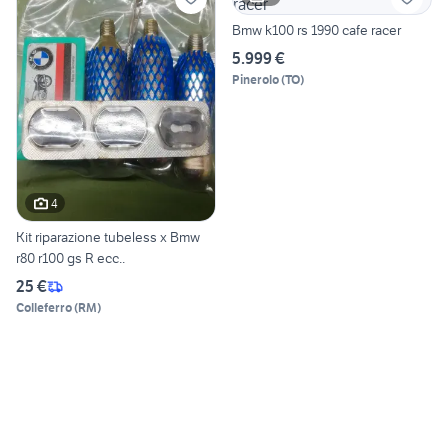
Bmw k100 rs 1990 cafe racer
5.999 €
Pinerolo
(
TO
)
4
Kit riparazione tubeless x Bmw
r80 r100 gs R ecc..
25 €
Colleferro
(
RM
)