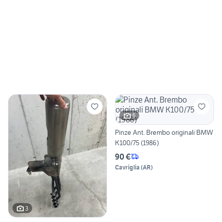
6
Pinze Ant. Brembo originali BMW
K100/75 (1986)
90 €
Cavriglia
(
AR
)
3