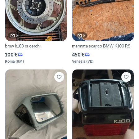
6
6
bmw k100 rs cerchi
marmitta scarico BMW K100 RS
100 €
450 €
Roma
(
RM
)
Venezia
(
VE
)