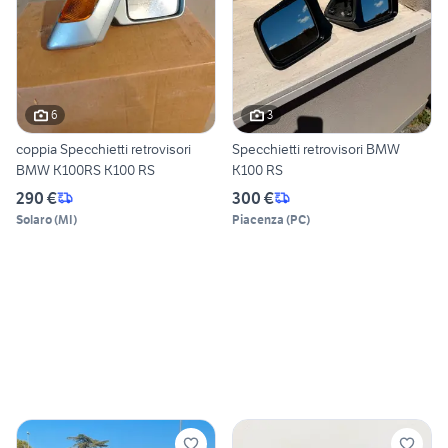
6
3
coppia Specchietti retrovisori
Specchietti retrovisori BMW
BMW K100RS K100 RS
K100 RS
290 €
300 €
Solaro
(
MI
)
Piacenza
(
PC
)