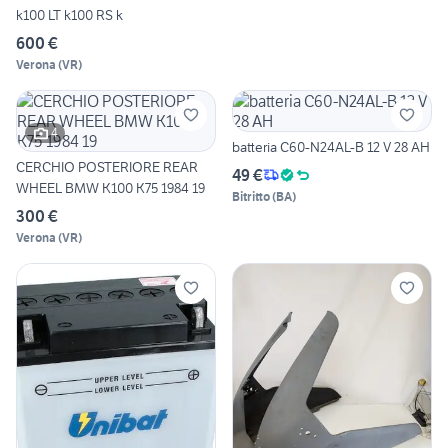
k100 LT k100 RS k
600 €
Verona
(
VR
)
4
batteria C60-N24AL-B 12 V 28 AH
CERCHIO POSTERIORE REAR
49 €
WHEEL BMW K100 K75 1984 19
Bitritto
(
BA
)
300 €
Verona
(
VR
)