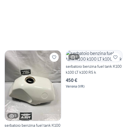
5
serbatoio benzina fuel tank K100
k100 LT k100 RS k
450 €
Verona
(
VR
)
5
serbatoio benzina fuel tank K100