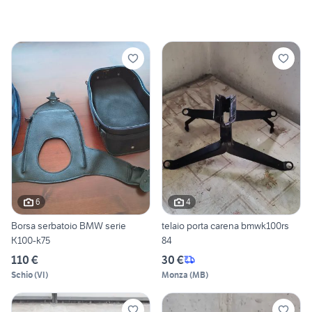
6
4
Borsa serbatoio BMW serie
telaio porta carena bmwk100rs
K100-k75
84
110 €
30 €
Schio
(
VI
)
Monza
(
MB
)