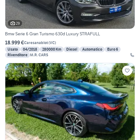
29
Bmw Serie 6 Gran Turismo 630d Luxury STRAFULL
18.999 €
Caresanablot
(
VC
)
Usato
04/2018
280000 Km
Diesel
Automatico
Euro 6
Rivenditore
M.R. CARS