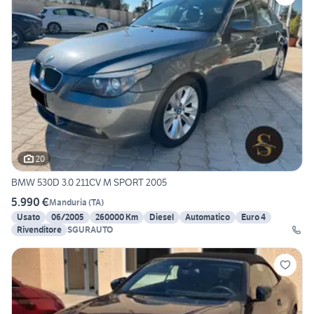
20
BMW 530D 3.0 211CV M SPORT 2005
5.990 €
Manduria
(
TA
)
Usato
06/2005
260000 Km
Diesel
Automatico
Euro 4
Rivenditore
SGURAUTO