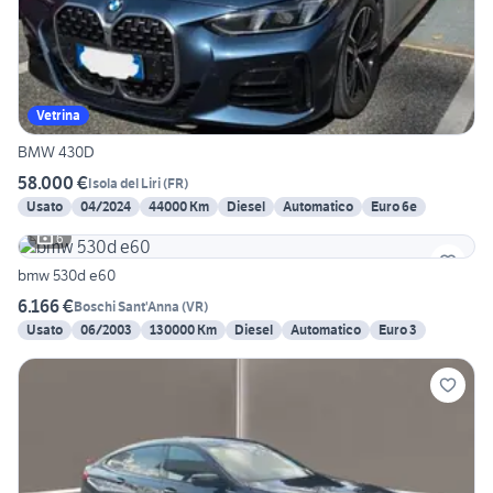
Vetrina
BMW 430D
58.000 €
Isola del Liri
(
FR
)
Usato
04/2024
44000 Km
Diesel
Automatico
Euro 6e
6
bmw 530d e60
6.166 €
Boschi Sant'Anna
(
VR
)
Usato
06/2003
130000 Km
Diesel
Automatico
Euro 3