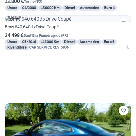
13.800 €
Torino
(
TO
)
Usato
01/2008
156000 Km
Diesel
Automatico
Euro 4
15
Bmw 640 640d xDrive Coupé
24.499 €
Sant'Elia Fiumerapido
(
FR
)
Usato
05/2016
116000 Km
Diesel
Automatico
Euro 6
Rivenditore
CAR SERVICE REVISIONI