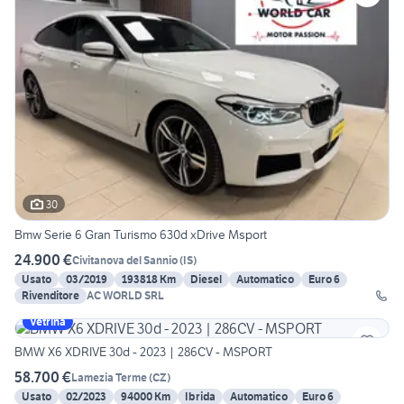
30
Bmw Serie 6 Gran Turismo 630d xDrive Msport
24.900 €
Civitanova del Sannio
(
IS
)
Usato
03/2019
193818 Km
Diesel
Automatico
Euro 6
Rivenditore
AC WORLD SRL
Vetrina
BMW X6 XDRIVE 30d - 2023 | 286CV - MSPORT
58.700 €
Lamezia Terme
(
CZ
)
Usato
02/2023
94000 Km
Ibrida
Automatico
Euro 6