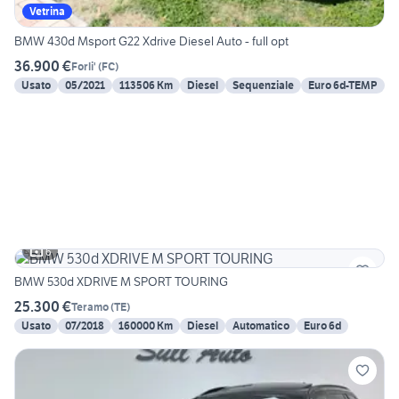
Vetrina
BMW 430d Msport G22 Xdrive Diesel Auto - full opt
36.900 €
Forli'
(
FC
)
Usato
05/2021
113506 Km
Diesel
Sequenziale
Euro 6d-TEMP
6
BMW 530d XDRIVE M SPORT TOURING
25.300 €
Teramo
(
TE
)
Usato
07/2018
160000 Km
Diesel
Automatico
Euro 6d