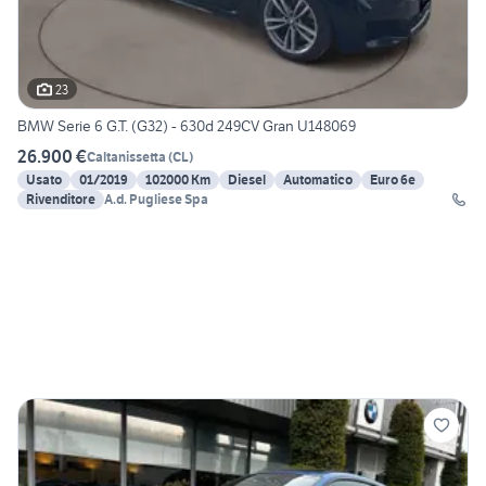
23
BMW Serie 6 G.T. (G32) - 630d 249CV Gran U148069
26.900 €
Caltanissetta
(
CL
)
Usato
01/2019
102000 Km
Diesel
Automatico
Euro 6e
Rivenditore
A.d. Pugliese Spa