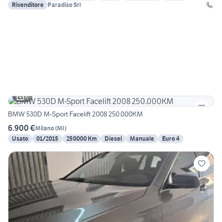
Rivenditore
Paradiso Srl
6
BMW 530D M-Sport Facelift 2008 250.000KM
6.900 €
Milano
(
MI
)
Usato
01/2015
250000 Km
Diesel
Manuale
Euro 4