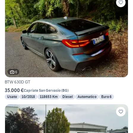
6
BTW 630D GT
35.000 €
Capriate San Gervasio
(
BG
)
Usato
10/2018
118653 Km
Diesel
Automatico
Euro 6