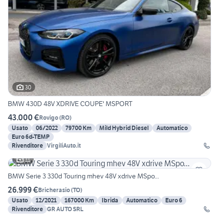
30
BMW 430D 48V XDRIVE COUPE' MSPORT
43.000 €
Rovigo
(
RO
)
Usato
06/2022
79700 Km
Mild Hybrid Diesel
Automatico
Euro 6d-TEMP
Rivenditore
VirgiliAuto.it
11
BMW Serie 3 330d Touring mhev 48V xdrive MSpo...
26.999 €
Bricherasio
(
TO
)
Usato
12/2021
167000 Km
Ibrida
Automatico
Euro 6
Rivenditore
GR AUTO SRL