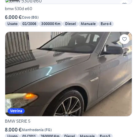
bmw 530d e60
6.000 €
Covo
(
BG
)
Usato
02/2006
300000 Km
Diesel
Manuale
Euro 4
Vetrina
BMW SERIE 5
8.000 €
Manfredonia
(
FG
)
Usato
01/2011
260000 Km
Diesel
Manuale
Euro 5