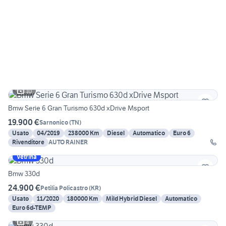
10
Bmw Serie 6 Gran Turismo 630d xDrive Msport
19.900 €
Sarnonico
(
TN
)
Usato
04/2019
238000 Km
Diesel
Automatico
Euro 6
Rivenditore
AUTO RAINER
Vetrina
Bmw 330d
24.900 €
Petilia Policastro
(
KR
)
Usato
11/2020
180000 Km
Mild Hybrid Diesel
Automatico
Euro 6d-TEMP
4