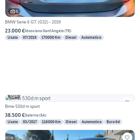
6
BMW Serie 6 G.T. (G32) - 2019
23.000 €
Mosciano Sant'Angelo
(
TE
)
Usato
07/2019
170000 Km
Diesel
Automatico
6
Bmw 530d m sport
38.500 €
Salerno
(
SA
)
Usato
03/2017
118000 Km
Diesel
Automatico
Euro 6d