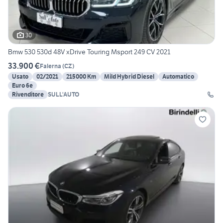
30
Bmw 530 530d 48V xDrive Touring Msport 249 CV 2021
33.900 €
Falerna
(
CZ
)
Usato
02/2021
215000 Km
Mild Hybrid Diesel
Automatico
Euro 6e
Rivenditore
SULL'AUTO