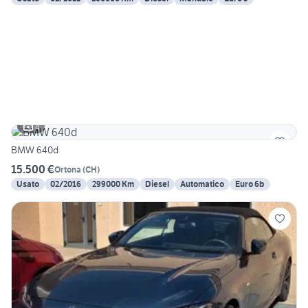
4
BMW 640d
15.500 €
Ortona
(
CH
)
Usato
02/2016
299000 Km
Diesel
Automatico
Euro 6b