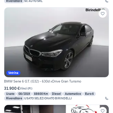
Rivenditore
SC AUTO SRL
Vetrina
BMW Serie 6 G.T. (G32) - 630d xDrive Gran Turismo
31.900 €
Vinci
(
FI
)
Usato
08/2019
88600 Km
Diesel
Automatico
Euro 6
Rivenditore
USATO SELEZIONATO BIRINDELLI