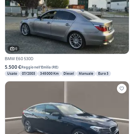
6
BMW E60 530D
5.500 €
Reggio nell'Emilia
(
RE
)
Usato
07/2003
345000 Km
Diesel
Manuale
Euro 3