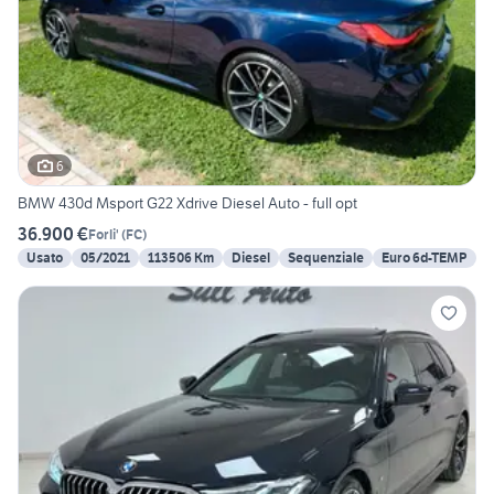
6
BMW 430d Msport G22 Xdrive Diesel Auto - full opt
36.900 €
Forli'
(
FC
)
Usato
05/2021
113506 Km
Diesel
Sequenziale
Euro 6d-TEMP