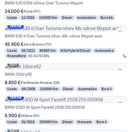
BMW 630 630d xDrive Gran Turismo Msport
34.000 €
Pavia
(
PV
)
Usato
12/2018
130000 Km
Diesel
Automatico
Euro 6b
Vetrina
BMW 630 d Gran Turismo mhev 48v xdrive Msport auto
45.900 €
Zero Branco
(
TV
)
Usato
05/2022
90000 Km
Mild Hybrid Diesel
Automatico
Rivenditore
SC AUTO SRL
6
BMW 330d e92
8.850 €
Piedimonte Matese
(
CE
)
Usato
06/2008
310000 Km
Diesel
Automatico
Euro 4
Vetrina
BMW 530D M-Sport Facelift 2008 250.000KM
6.900 €
Milano
(
MI
)
Usato
01/2015
250000 Km
Diesel
Manuale
Euro 4
4