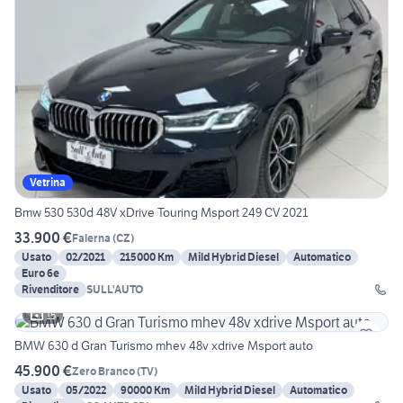
Vetrina
Bmw 530 530d 48V xDrive Touring Msport 249 CV 2021
33.900 €
Falerna
(
CZ
)
Usato
02/2021
215000 Km
Mild Hybrid Diesel
Automatico
Euro 6e
Rivenditore
SULL'AUTO
15
BMW 630 d Gran Turismo mhev 48v xdrive Msport auto
45.900 €
Zero Branco
(
TV
)
Usato
05/2022
90000 Km
Mild Hybrid Diesel
Automatico