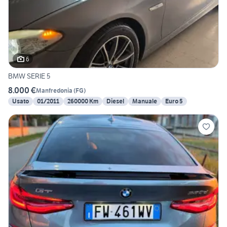
6
BMW SERIE 5
8.000 €
Manfredonia
(
FG
)
Usato
01/2011
260000 Km
Diesel
Manuale
Euro 5