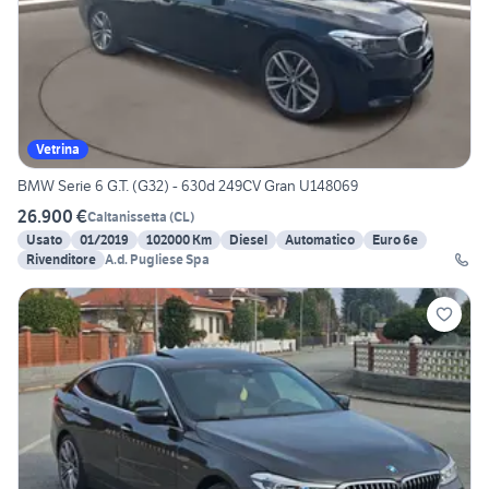
Vetrina
BMW Serie 6 G.T. (G32) - 630d 249CV Gran U148069
26.900 €
Caltanissetta
(
CL
)
Usato
01/2019
102000 Km
Diesel
Automatico
Euro 6e
Rivenditore
A.d. Pugliese Spa