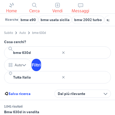
Home
Cerca
Vendi
Messaggi
bmw e90
bmw usata sicilia
bmw 2002 turbo
spec
Ricerche
Subito
Auto
bmw 630d
Cosa cerchi?
Filtri
Auto
Salva ricerca
Dal più rilevante
1.041 risultati
Bmw 630d in vendita