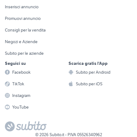
Console e
Accessori per
Casalinghi
Inserisci annuncio
Videogiochi
animali
Elettrodomestici
Promuovi annuncio
Audio/Video
Musica e Film
Giardino e Fai da te
Consigli per la vendita
Fotografia
Libri e Riviste
Abbigliamento e
Negozi e Aziende
Telefonia
Strumenti Musicali
Accessori
Subito per le aziende
Sports
Tutto per i bambini
Seguici su
Scarica gratis l'App
Biciclette
Facebook
Subito per Android
Collezionismo
TikTok
Subito per iOS
Instagram
YouTube
©
2026
Subito.it - P.IVA 05526340962