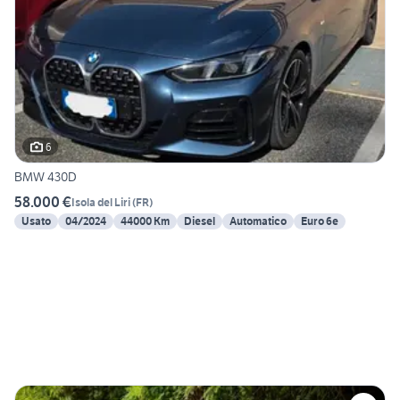
6
BMW 430D
58.000 €
Isola del Liri
(
FR
)
Usato
04/2024
44000 Km
Diesel
Automatico
Euro 6e