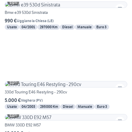
6
Bmw e39 530d Sinistrata
990 €
Uggiano la Chiesa
(
LE
)
Usato
04/2001
297000 Km
Diesel
Manuale
Euro 3
6
330d Touring E46 Restyling - 290cv
5.000 €
Voghera
(
PV
)
Usato
04/2003
295000 Km
Diesel
Manuale
Euro 3
6
BMW 330D E92 M57